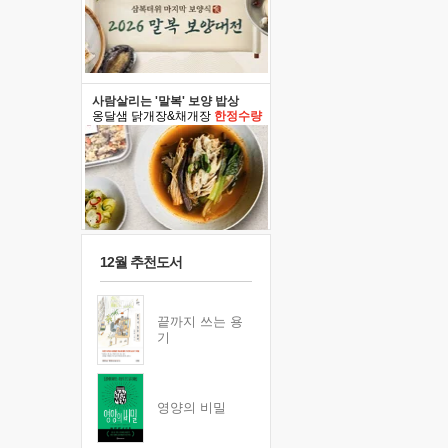
사람살리는 '말복' 보양 밥상
옹달샘 닭개장&채개장
한정수량
12월 추천도서
끝까지 쓰는 용
기
영양의 비밀