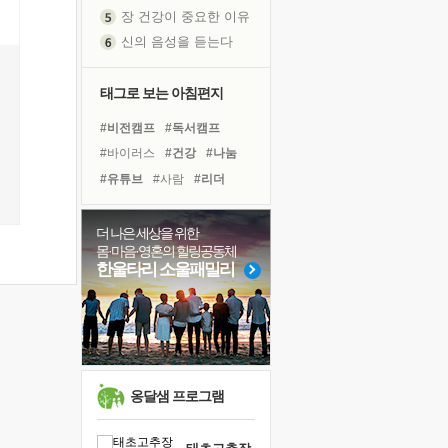
장 건강이 중요한 이유
신의 음성을 듣는다
흙이 된 몸으로 출근하는 여자
극과 극의 양 끝단
태그로 보는 아침편지
내가 '나다움'을 찾는 길
#비전캠프
#독서캠프
피해 갈 수 없는 사건들
#바이러스
#건강
#나눔
처음 손을 잡았던 날
#유튜브
#사람
#리더
꿈이 실제가 되는 것
#힐링
#명상
#친구
#삶
'말 타는 법'을 먼저
#면역력
#링컨학교
졸업식 사진을 보며
더 나은 세상을 위한
몸·마음·영혼의 힐링공동체
#경험
#극복
#계획
아픈 아버지를 위한 공간 설계
한울타리 소울패밀리
#다짐
#선택
#위기
극심한 변비, 어깨결림, 수면 장애
#희망
#아이들
#독서
보고 싶은 어머니
#도움
유년 시절의 부산 영도 바다
못된 꼰대들
거울 속의 나
옹달샘 프로그램
희망이란
'모른다'는 것