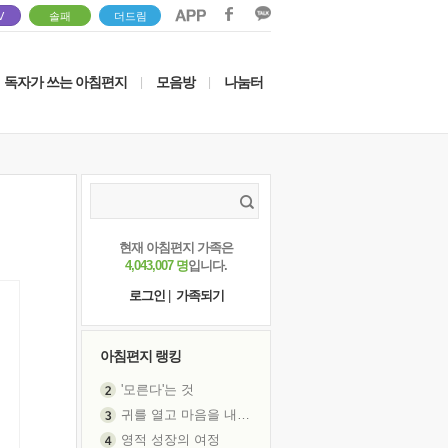
V
솔패
더드림
독자가 쓰는 아침편지
모음방
나눔터
|
|
현재 아침편지 가족은
4,043,007 명
입니다.
로그인
|
가족되기
아침편지 랭킹
'모른다'는 것
귀를 열고 마음을 내어주고
영적 성장의 여정