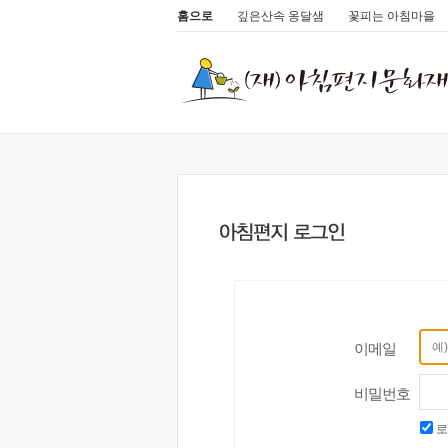
홈으로
깊은산속 옹달샘
꽃피는 아침마을
이메일
비밀번호
로