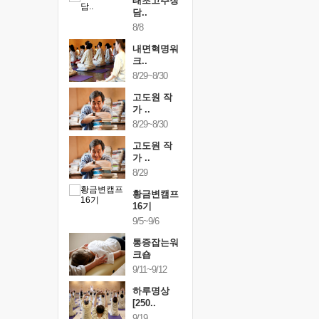
행복한가족
태초고추장
행복한가
여행
담..
여행
24~9/26
8/8
9/24~9/26
건강명상법
내면혁명워
건강명상
..
크..
스..
/9~10/10
8/29~8/30
10/9~10/10
내면혁명워
고도원 작
내면혁명
..
가 ..
크..
/17~10/18
8/29~8/30
10/17~10/18
황금변캠프
고도원 작
황금변캠
7기
가 ..
17기
/30~10/31
8/29
10/30~10/31
통증잡는워
황금변캠프
통증잡는
크숍
16기
크숍
/7~11/8
9/5~9/6
11/7~11/8
내면혁명워
통증잡는워
내면혁명
..
크숍
크..
/12~12/13
9/11~9/12
12/12~12/13
하루명상
[250..
9/19