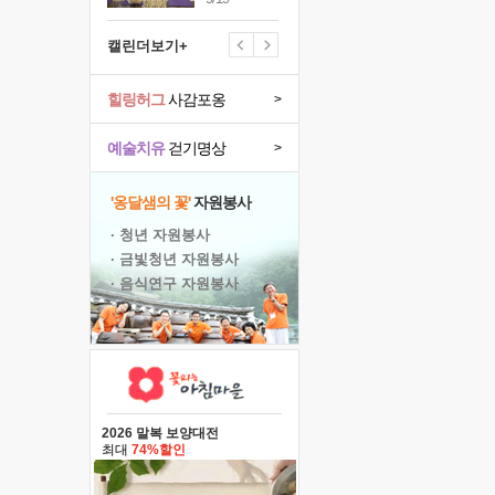
캘린더보기+
힐링허그
사감포옹
>
예술치유
걷기명상
>
'옹달샘의 꽃'
자원봉사
· 청년 자원봉사
· 금빛청년 자원봉사
· 음식연구 자원봉사
2026 말복 보양대전
최대
74%할인