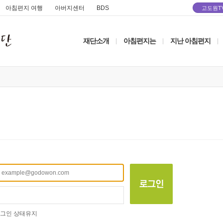
아침편지 여행
아버지센터
BDS
고도원T
재단소개
아침편지는
지난 아침편지
|
|
|
그인 상태유지