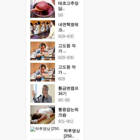
태초고추장
담..
8/8
내면혁명워
크..
8/29~8/30
고도원 작
가 ..
8/29~8/30
고도원 작
가 ..
8/29
황금변캠프
16기
9/5~9/6
통증잡는워
크숍
9/11~9/12
하루명상
[250..