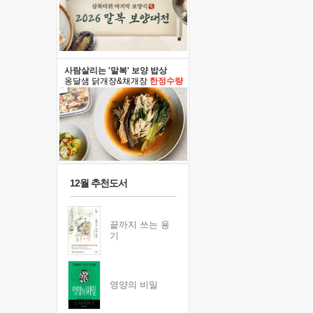
사람살리는 '말복' 보양 밥상
옹달샘 닭개장&채개장
한정수량
12월 추천도서
끝까지 쓰는 용
기
영양의 비밀