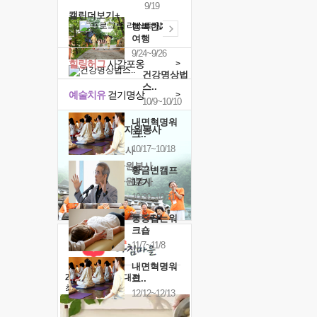
9/19
캘린더보기+
행복한가족
여행
9/24~9/26
힐링허그
사감포옹
>
건강명상법
스..
예술치유
걷기명상
>
10/9~10/10
내면혁명워
'옹달샘의 꽃'
자원봉사
크..
10/17~10/18
· 청년 자원봉사
· 금빛청년 자원봉사
황금변캠프
· 음식연구 자원봉사
17기
10/30~10/31
통증잡는워
크숍
11/7~11/8
내면혁명워
2026 말복 보양대전
크..
최대
74%할인
12/12~12/13