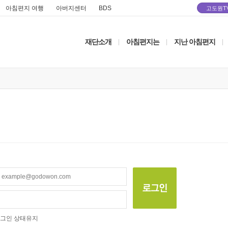
아침편지 여행
아버지센터
BDS
고도원T
재단소개
아침편지는
지난 아침편지
|
|
|
그인 상태유지