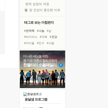
영적 성장의 여정
장 건강이 중요한 이유
신의 음성을 듣는다
흙이 된 몸으로 출근하는 여자
태그로 보는 아침편지
극과 극의 양 끝단
#면역력
#나눔
#삶
내가 '나다움'을 찾는 길
#바이러스
#극복
#건강
피해 갈 수 없는 사건들
#아이들
#친구
#사람
처음 손을 잡았던 날
#리더
#경험
#비전캠프
꿈이 실제가 되는 것
#선택
#링컨학교
더 나은 세상을 위한
'말 타는 법'을 먼저
몸·마음·영혼의 힐링공동체
#유튜브
#계획
#위기
졸업식 사진을 보며
한울타리 소울패밀리
#독서캠프
#도움
#독서
아픈 아버지를 위한 공간 설계
#희망
#힐링
#명상
극심한 변비, 어깨결림, 수면 장애
#다짐
보고 싶은 어머니
유년 시절의 부산 영도 바다
못된 꼰대들
옹달샘 프로그램
거울 속의 나