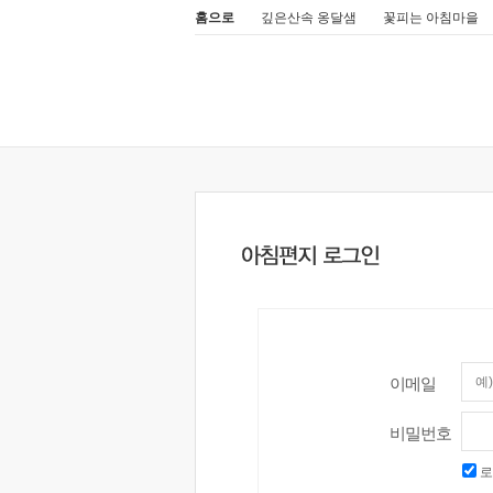
홈으로
깊은산속 옹달샘
꽃피는 아침마을
이메일
비밀번호
로