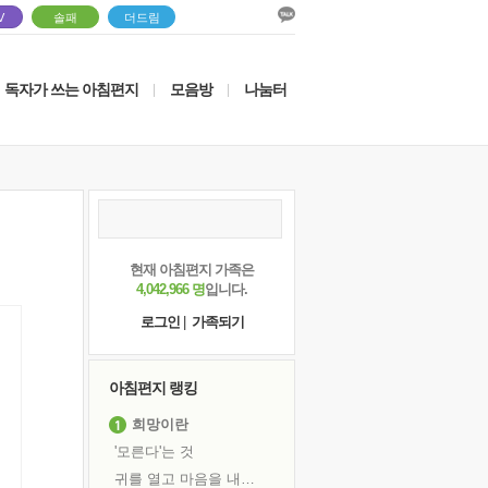
V
솔패
더드림
독자가 쓰는 아침편지
모음방
나눔터
|
|
현재 아침편지 가족은
4,042,966 명
입니다.
로그인
|
가족되기
아침편지 랭킹
희망이란
'모른다'는 것
귀를 열고 마음을 내어주고