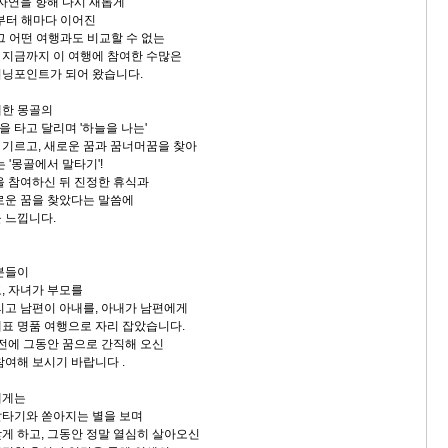
 자연을 향해 다시 새롭게
년부터 해마다 이어진
그 어떤 여행과도 비교할 수 없는
지금까지 이 여행에 참여한 수많은
터닝포인트가 되어 왔습니다.
대한 몽골의
말을 타고 달리며 '하늘을 나는'
기르고, 새로운 꿈과 꿈너머꿈을 찾아
 '몽골에서 말타기'!
을 참여하신 뒤 진정한 휴식과
로운 꿈을 찾았다는 말씀에
 느낍니다.
분들이
, 자녀가 부모를
리고 남편이 아내를, 아내가 남편에게
표 명품 여행으로 자리 잡았습니다.
 전에 그동안 꿈으로 간직해 오신
참여해 보시기 바랍니다 .
에게는
말타기와 쏟아지는 별을 보며
게 하고, 그동안 정말 열심히 살아오신