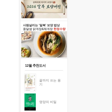
사람살리는 '말복' 보양 밥상
옹달샘 닭개장&채개장
한정수량
12월 추천도서
끝까지 쓰는 용
기
영양의 비밀