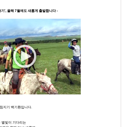
미
말타기', 올해 7월에도 새롭게 출발합니다 -
10
스
10
크
10
1
10
11
크
침지기 백기환입니다.
12
는 별빛이 기다리는