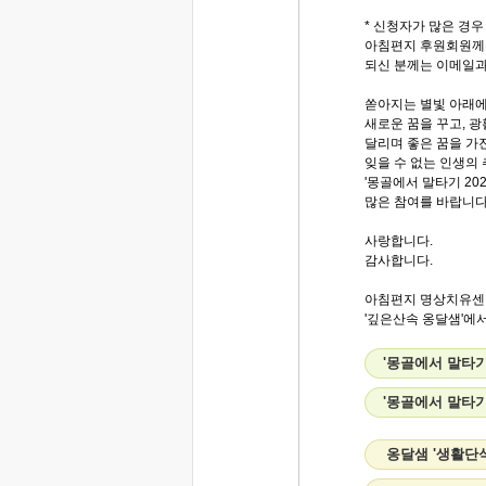
* 신청자가 많은 경우
아침편지 후원회원께는
되신 분께는 이메일과
쏟아지는 별빛 아래
새로운 꿈을 꾸고, 
달리며 좋은 꿈을 가
잊을 수 없는 인생의
'몽골에서 말타기 20
많은 참여를 바랍니다
사랑합니다.
감사합니다.
아침편지 명상치유센
'깊은산속 옹달샘'에서.
'몽골에서 말타기
'몽골에서 말타기
옹달샘 '생활단