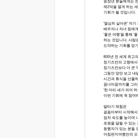
중장년 분들에게는 진
제2막을 열게 하는 
기회가 될 것입니다.
'열심히 살아온' 자기
배우자나 자녀 등에게
'좋은 여행'을 통해 '
하는 것입니다. 사람
도약하는 기회를 얻기
800년 전 세계 최고
칭기즈칸의 고향에서
칭기즈칸보다 더 큰 '
그동안 앞만 보고 내
시간과 휴식을 선물하
꿈너머꿈까지를 그리는
'한 마리 새가 되어 
이번 기회에 꼭 참여
말타기 체험은
걸음마부터 시작해서
점차 속도를 높이며 
초원을 달릴 수 있는 
동행자가 있는 분들 
아침편지여행만의 오