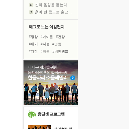
흙이 된 몸으로 출근하는 여자
극과 극의 양 끝단
내가 '나다움'을 찾는 길
피해 갈 수 없는 사건들
태그로 보는 아침편지
처음 손을 잡았던 날
#명상
#아이들
#건강
꿈이 실제가 되는 것
#위기
#나눔
#경험
'말 타는 법'을 먼저
#다짐
#극복
#비전캠프
졸업식 사진을 보며
#삶
#도움
#유튜브
극심한 변비, 어깨결림, 수면 장애
#독서캠프
#선택
더 나은 세상을 위한
아픈 아버지를 위한 공간 설계
몸·마음·영혼의 힐링공동체
#바이러스
#링컨학교
슬럼프
한울타리 소울패밀리
#사람
#면역력
#리더
보고 싶은 어머니
#독서
#계획
#희망
유년 시절의 부산 영도 바다
#힐링
#친구
못된 꼰대들
희망이란
'모른다'는 것
옹달샘 프로그램
귀를 열고 마음을 내어주고