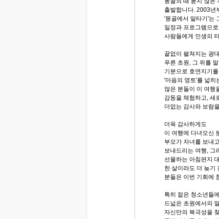
몽골의 때 묻지 않은
출발합니다. 2003
'몽골에서 말타기'는 
일정과 프로그램으로 
사람들에게 인생의 
끝없이 펼쳐지는 광
푸른 초원, 그 위를 
기분으로 호연지기를 
'마음의 영토'를 넓히는
많은 분들이 이 여행
감동을 체험하고, 새
더없는 감사와 보람을
더욱 감사하게도
이 여행에 다녀오신 
부모가 자녀를 보내고
보내드리는 여행, 그
선물하는 아침편지 대
한 살이라도 더 늦기
분들은 이번 기회에 
특히 젊은 청소년들
드넓은 초원에서의 
자신만의 북극성을 찾