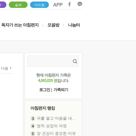
V
솔패
더드림
독자가 쓰는 아침편지
모음방
나눔터
|
|
다음
현재 아침편지 가족은
4,043,019 명
입니다.
로그인
|
가족되기
아침편지 랭킹
영적 성장의 여정
장 건강이 중요한 이유
신의 음성을 듣는다