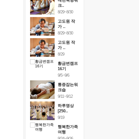
링컨학교
내면혁명워
링컨학교
니..
크..
미니..
/3~10/5
8/29~8/30
10/3~10/5
건강명상법
고도원 작
건강명상
..
가 ..
스..
/9~10/10
8/29~8/30
10/9~10/10
내면혁명워
고도원 작
내면혁명
..
가 ..
크..
/17~10/18
8/29
10/17~10/18
황금변캠프
황금변캠프
황금변캠
7기
16기
17기
/30~10/31
9/5~9/6
10/30~10/31
통증잡는워
통증잡는워
통증잡는
크숍
크숍
크숍
/7~11/8
9/11~9/12
11/7~11/8
내면혁명워
하루명상
내면혁명
..
[250..
크..
/12~12/13
9/19
12/12~12/13
행복한가족
여행
9/24~9/26