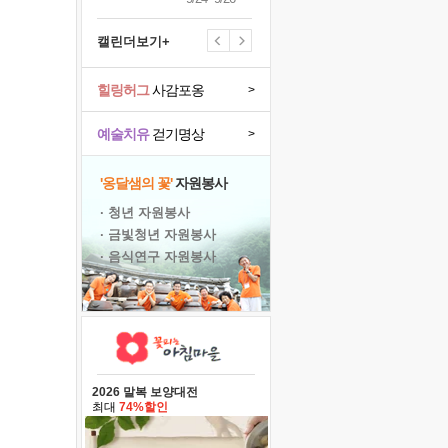
캘린더보기+
힐링허그
사감포옹
>
예술치유
걷기명상
>
'옹달샘의 꽃'
자원봉사
· 청년 자원봉사
· 금빛청년 자원봉사
· 음식연구 자원봉사
2026 말복 보양대전
최대
74%할인