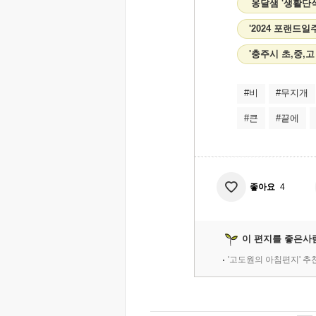
옹달샘 '생활단
'2024 포랜드
'충주시 초,중,
#비
#무지개
#큰
#끝에
좋아요
4
이 편지를 좋은사
'고도원의 아침편지' 