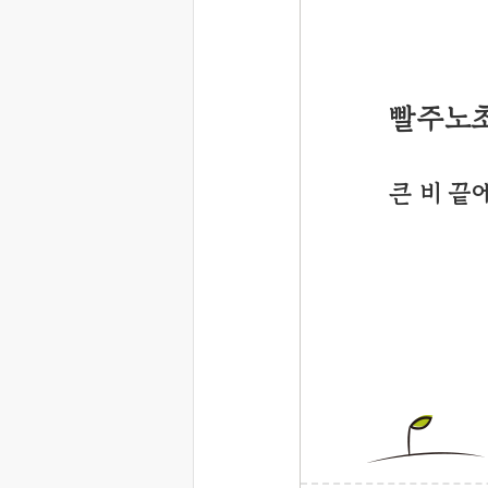
빨주노
큰 비 끝