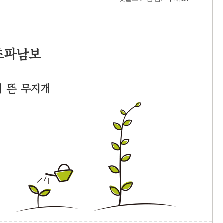
초파남보
에 뜬 무지개