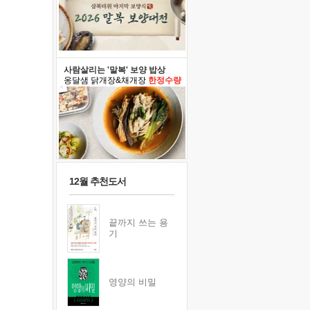
사람살리는 '말복' 보양 밥상
옹달샘 닭개장&채개장
한정수량
12월 추천도서
끝까지 쓰는 용
기
영양의 비밀