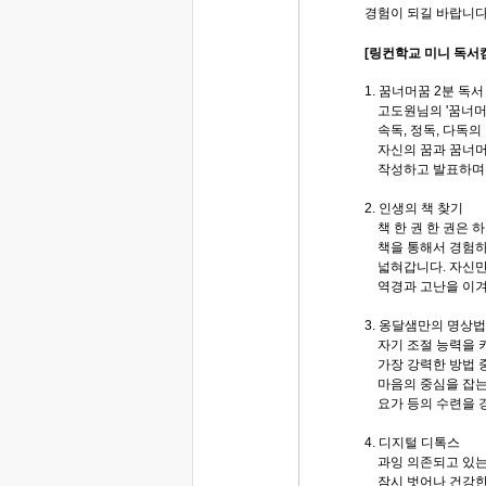
경험이 되길 바랍니다
[링컨학교 미니 독서
1. 꿈너머꿈 2분 독
고도원님의 '꿈너머꿈
속독, 정독, 다독의 
자신의 꿈과 꿈너머꿈
작성하고 발표하며 
2. 인생의 책 찾기
책 한 권 한 권은 
책을 통해서 경험하
넓혀갑니다. 자신만의
역경과 고난을 이겨
3. 옹달샘만의 명상법
자기 조절 능력을 키
가장 강력한 방법 중
마음의 중심을 잡는 
요가 등의 수련을 
4. 디지털 디톡스
과잉 의존되고 있는
잠시 벗어나 건강한