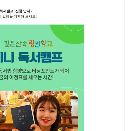
 독서캠프' 신청 안내 -
9/
 일정을 계획해 보세요!
스
10
크
10
1
10
11
크
12