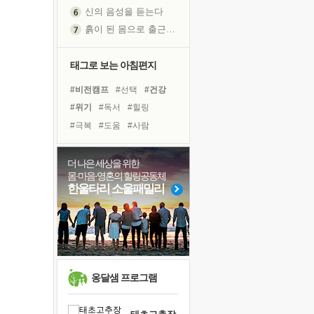
흙이 된 몸으로 출근하는 여자
극과 극의 양 끝단
내가 '나다움'을 찾는 길
피해 갈 수 없는 사건들
태그로 보는 아침편지
처음 손을 잡았던 날
#비전캠프
#선택
#건강
꿈이 실제가 되는 것
#위기
#독서
#힐링
'말 타는 법'을 먼저
#극복
#도움
#사람
졸업식 사진을 보며
#링컨학교
#면역력
아픈 아버지를 위한 공간 설계
#바이러스
#경험
더 나은 세상을 위한
극심한 변비, 어깨결림, 수면 장애
몸·마음·영혼의 힐링공동체
#아이들
#다짐
#명상
보고 싶은 어머니
한울타리 소울패밀리
#나눔
#계획
#리더
유년 시절의 부산 영도 바다
#독서캠프
#삶
#희망
못된 꼰대들
#친구
#유튜브
거울 속의 나
희망이란
'모른다'는 것
옹달샘 프로그램
귀를 열고 마음을 내어주고