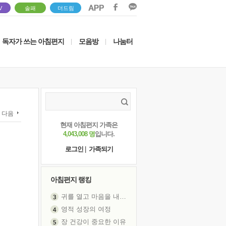
V
솔패
더드림
독자가 쓰는 아침편지
모음방
나눔터
|
|
다음
현재 아침편지 가족은
4,043,008 명
입니다.
로그인
|
가족되기
아침편지 랭킹
영적 성장의 여정
장 건강이 중요한 이유
신의 음성을 듣는다