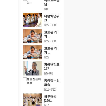
행복한가족
태초고추장
행복한가
여행
담..
여행
24~9/26
8/8
9/24~9/26
건강명상법
내면혁명워
건강명상
..
크..
스..
/9~10/10
8/29~8/30
10/9~10/10
내면혁명워
고도원 작
내면혁명
..
가 ..
크..
/17~10/18
8/29~8/30
10/17~10/18
황금변캠프
고도원 작
황금변캠
7기
가 ..
17기
/30~10/31
8/29
10/30~10/31
통증잡는워
황금변캠프
통증잡는
크숍
16기
크숍
/7~11/8
9/5~9/6
11/7~11/8
내면혁명워
통증잡는워
내면혁명
..
크숍
크..
/12~12/13
9/11~9/12
12/12~12/13
하루명상
[250..
9/19