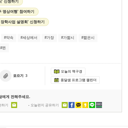
식' 신청하기
일주 명상여행' 참여하기
고 장학사업 설명회' 신청하기
#약속
#세상에서
#가장
#가짧시
#짧은시
#뜬
오늘의 책구경
모으기
3
옹달샘 프로그램 캘린더
람에게 전해주세요.
추천하기
오늘편지 공유하기