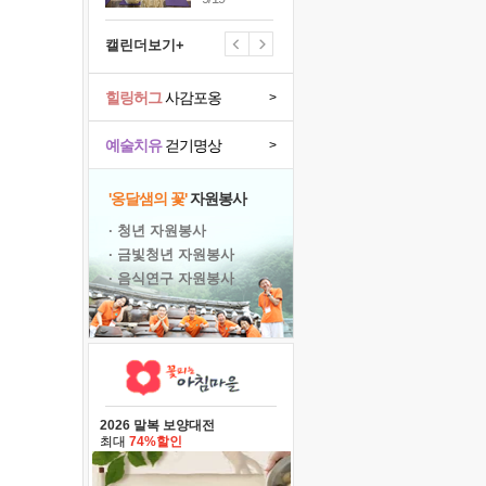
캘린더보기+
힐링허그
사감포옹
>
예술치유
걷기명상
>
'옹달샘의 꽃'
자원봉사
· 청년 자원봉사
· 금빛청년 자원봉사
· 음식연구 자원봉사
2026 말복 보양대전
최대
74%할인