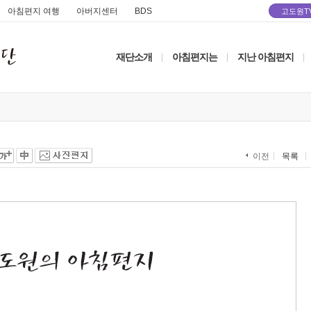
아침편지 여행
아버지센터
BDS
고도원T
재단소개
아침편지는
지난 아침편지
|
|
|
목록
이전