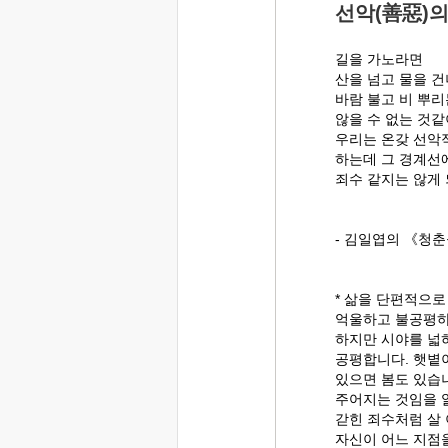
선악(善惡)
길을 가노라면
산을 넘고 물을 
바람 불고 비 뿌리
않을 수 없는 것
우리는 온갖 선악
하는데 그 경계선
죄수 같지는 않게 
- 김일엽의 《청춘
* 삶을 단편적으로
억울하고 불공평하
하지만 시야를 넓
공평합니다. 햇볕
있으면 봄도 있습니
주어지는 것임을 
갇힌 죄수처럼 살 
자신이 어느 지점