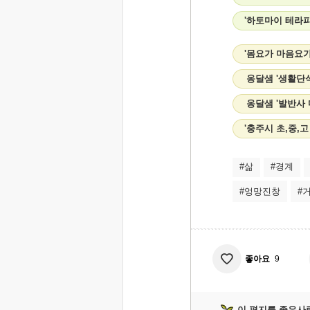
'하토마이 테라피
'몸요가 마음요가
옹달샘 '생활단
옹달샘 '발반사
'충주시 초,중,
#삶
#경계
#엉망진창
#
좋아요
9
이 편지를 좋은사