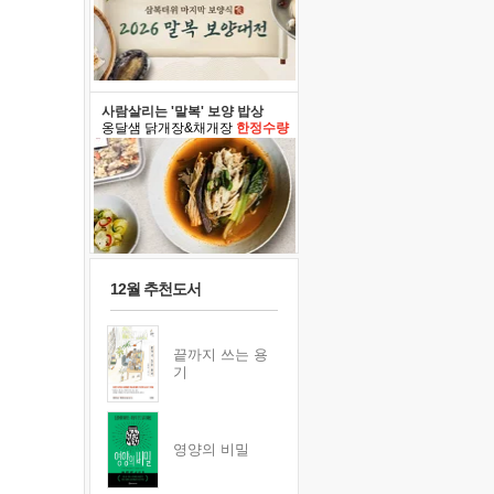
사람살리는 '말복' 보양 밥상
옹달샘 닭개장&채개장
한정수량
12월 추천도서
끝까지 쓰는 용
기
영양의 비밀