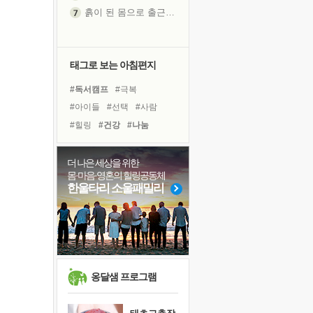
흙이 된 몸으로 출근하는 여자
극과 극의 양 끝단
내가 '나다움'을 찾는 길
피해 갈 수 없는 사건들
태그로 보는 아침편지
처음 손을 잡았던 날
#독서캠프
#극복
꿈이 실제가 되는 것
#아이들
#선택
#사람
'말 타는 법'을 먼저
#힐링
#건강
#나눔
졸업식 사진을 보며
#유튜브
#희망
#리더
아픈 아버지를 위한 공간 설계
#면역력
#명상
#친구
더 나은 세상을 위한
극심한 변비, 어깨결림, 수면 장애
몸·마음·영혼의 힐링공동체
#비전캠프
#링컨학교
보고 싶은 어머니
한울타리 소울패밀리
#바이러스
#계획
#경험
유년 시절의 부산 영도 바다
#도움
#삶
#독서
#다짐
못된 꼰대들
#위기
거울 속의 나
희망이란
'모른다'는 것
옹달샘 프로그램
귀를 열고 마음을 내어주고