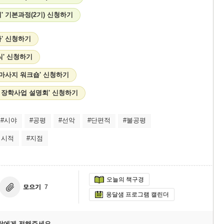
' 기본과정(2기) 신청하기
' 신청하기
식' 신청하기
 마사지 워크숍' 신청하기
고 장학사업 설명회' 신청하기
#시야
#공평
#선악
#단편적
#불공평
거시적
#지점
오늘의 책구경
모으기
7
옹달샘 프로그램 캘린더
람에게 전해주세요.