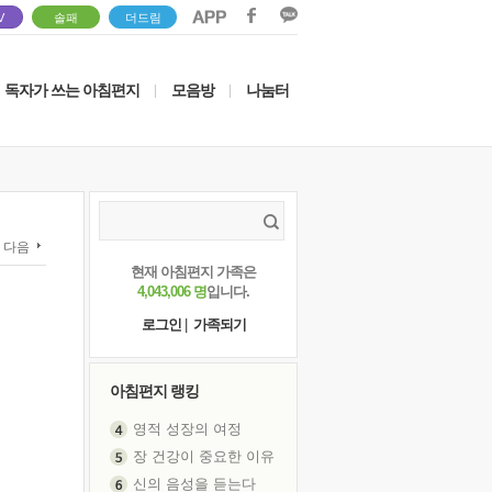
V
솔패
더드림
독자가 쓰는 아침편지
모음방
나눔터
|
|
다음
현재 아침편지 가족은
4,043,006 명
입니다.
로그인
|
가족되기
아침편지 랭킹
영적 성장의 여정
장 건강이 중요한 이유
신의 음성을 듣는다