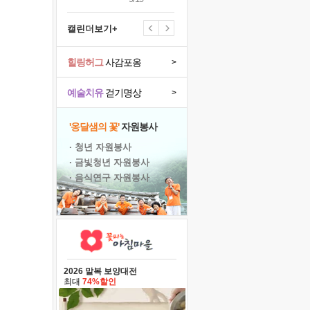
캘린더보기+
힐링허그
사감포옹
>
예술치유
걷기명상
>
'옹달샘의 꽃'
자원봉사
· 청년 자원봉사
· 금빛청년 자원봉사
· 음식연구 자원봉사
2026 말복 보양대전
최대
74%할인