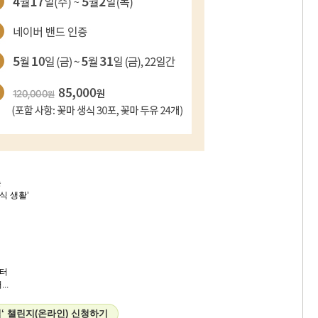
는
식 생활’
터
..
식‘ 챌린지(온라인) 신청하기