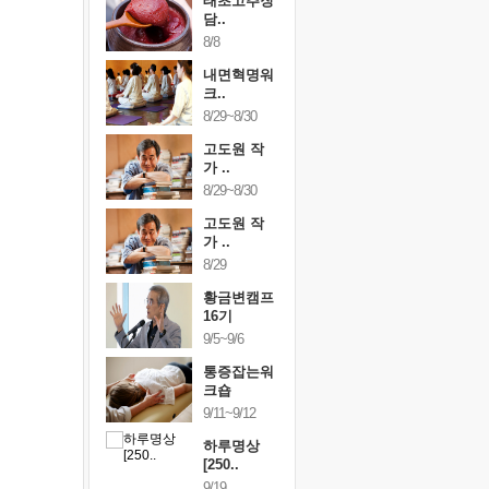
행복한가족
태초고추장
행복한가
여행
담..
여행
24~9/26
8/8
9/24~9/26
건강명상법
내면혁명워
건강명상
..
크..
스..
/9~10/10
8/29~8/30
10/9~10/10
내면혁명워
고도원 작
내면혁명
..
가 ..
크..
/17~10/18
8/29~8/30
10/17~10/18
황금변캠프
고도원 작
황금변캠
7기
가 ..
17기
/30~10/31
8/29
10/30~10/31
통증잡는워
황금변캠프
통증잡는
크숍
16기
크숍
/7~11/8
9/5~9/6
11/7~11/8
내면혁명워
통증잡는워
내면혁명
..
크숍
크..
/12~12/13
9/11~9/12
12/12~12/13
하루명상
[250..
9/19