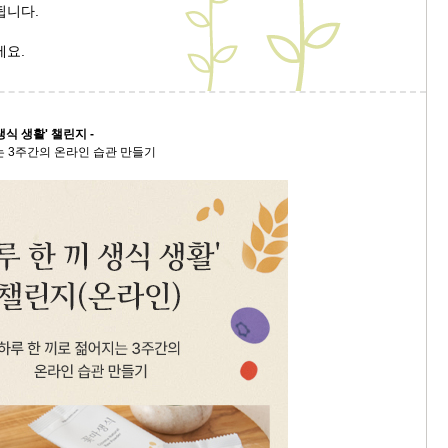
됩니다.
9/
세요.
스
10
생식 생활' 챌린지 -
는 3주간의 온라인 습관 만들기
크
10
1
10
11
크
12