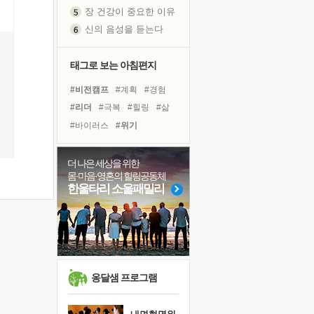
신의 음성을 듣는다
흙이 된 몸으로 출근하는 여자
극과 극의 양 끝단
내가 '나다움'을 찾는 길
태그로 보는 아침편지
피해 갈 수 없는 사건들
#비전캠프
#계획
#경험
처음 손을 잡았던 날
#리더
#극복
#힐링
#삶
꿈이 실제가 되는 것
#바이러스
#위기
'말 타는 법'을 먼저
#링컨학교
#친구
#도움
졸업식 사진을 보며
#면역력
#사람
#독서
더 나은 세상을 위한
극심한 변비, 어깨결림, 수면 장애
몸·마음·영혼의 힐링공동체
#명상
#아이들
#유튜브
아픈 아버지를 위한 공간 설계
한울타리 소울패밀리
#다짐
#독서캠프
#나눔
슬럼프
#희망
#건강
#선택
보고 싶은 어머니
유년 시절의 부산 영도 바다
못된 꼰대들
희망이란
옹달샘 프로그램
'모른다'는 것