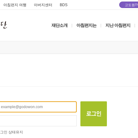
아침편지 여행
아버지센터
BDS
고도원T
재단소개
아침편지는
지난 아침편지
|
|
|
그인 상태유지