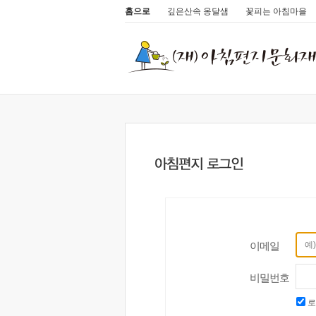
홈으로
깊은산속 옹달샘
꽃피는 아침마을
이메일
비밀번호
로