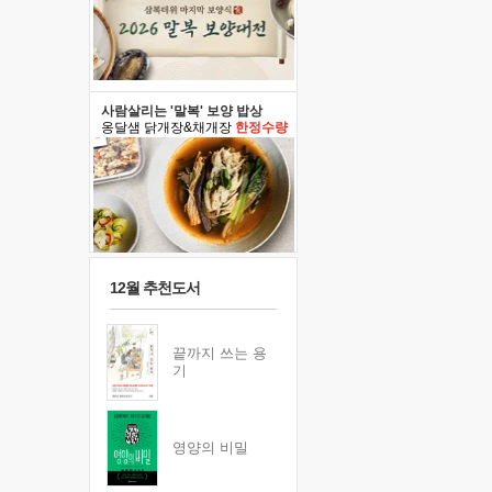
사람살리는 '말복' 보양 밥상
옹달샘 닭개장&채개장
한정수량
12월 추천도서
끝까지 쓰는 용
기
영양의 비밀