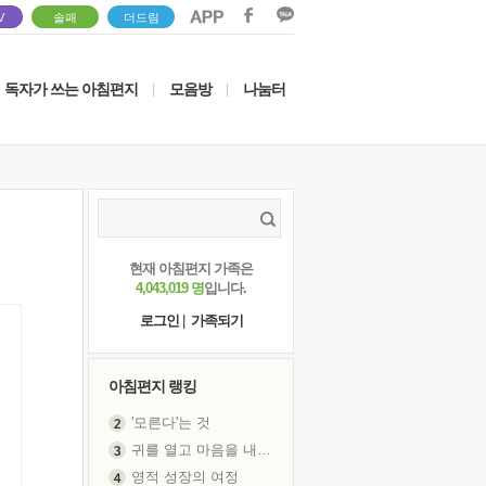
V
솔패
더드림
독자가 쓰는 아침편지
모음방
나눔터
|
|
현재 아침편지 가족은
4,043,019 명
입니다.
로그인
|
가족되기
아침편지 랭킹
'모른다'는 것
귀를 열고 마음을 내어주고
영적 성장의 여정
장 건강이 중요한 이유