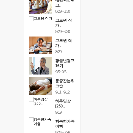
건강명상법
내면혁명워
건강명상
..
크..
스..
/9~10/10
8/29~8/30
10/9~10/10
내면혁명워
고도원 작
내면혁명
..
가 ..
크..
/17~10/18
8/29~8/30
10/17~10/18
황금변캠프
고도원 작
황금변캠
7기
가 ..
17기
/30~10/31
8/29
10/30~10/31
통증잡는워
황금변캠프
통증잡는
크숍
16기
크숍
/7~11/8
9/5~9/6
11/7~11/8
내면혁명워
통증잡는워
내면혁명
..
크숍
크..
/12~12/13
9/11~9/12
12/12~12/13
하루명상
[250..
9/19
행복한가족
여행
9/24~9/26