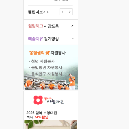
캘린더보기+
힐링허그
사감포옹
>
예술치유
걷기명상
>
'옹달샘의 꽃'
자원봉사
· 청년 자원봉사
· 금빛청년 자원봉사
· 음식연구 자원봉사
2026 말복 보양대전
최대
74%할인