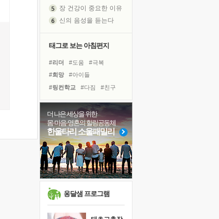
장 건강이 중요한 이유
신의 음성을 듣는다
흙이 된 몸으로 출근하는 여자
극과 극의 양 끝단
태그로 보는 아침편지
내가 '나다움'을 찾는 길
#리더
#도움
#극복
피해 갈 수 없는 사건들
#희망
#아이들
처음 손을 잡았던 날
#링컨학교
#다짐
#친구
꿈이 실제가 되는 것
#비전캠프
#명상
#삶
'말 타는 법'을 먼저
#계획
#면역력
#힐링
졸업식 사진을 보며
더 나은 세상을 위한
몸·마음·영혼의 힐링공동체
#사람
#바이러스
#위기
극심한 변비, 어깨결림, 수면 장애
한울타리 소울패밀리
#건강
#독서
#유튜브
아픈 아버지를 위한 공간 설계
#나눔
#경험
#독서캠프
슬럼프
#선택
보고 싶은 어머니
유년 시절의 부산 영도 바다
못된 꼰대들
옹달샘 프로그램
희망이란
'모른다'는 것