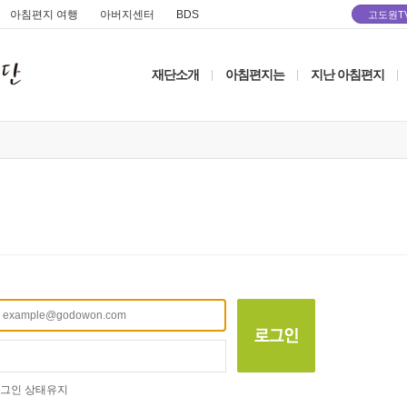
아침편지 여행
아버지센터
BDS
고도원T
재단소개
아침편지는
지난 아침편지
|
|
|
그인 상태유지