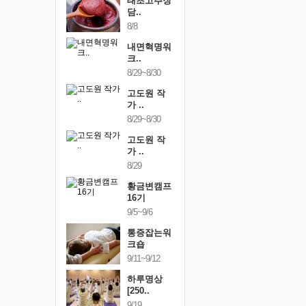
행복한가족
태초고추장
행복한가
여행
담..
여행
24~9/26
8/8
9/24~9/26
건강명상법
내면혁명워
건강명상
..
크..
스..
/9~10/10
8/29~8/30
10/9~10/10
내면혁명워
고도원 작
내면혁명
..
가 ..
크..
/17~10/18
8/29~8/30
10/17~10/18
황금변캠프
고도원 작
황금변캠
7기
가 ..
17기
/30~10/31
8/29
10/30~10/31
통증잡는워
황금변캠프
통증잡는
크숍
16기
크숍
/7~11/8
9/5~9/6
11/7~11/8
내면혁명워
통증잡는워
내면혁명
..
크숍
크..
/12~12/13
9/11~9/12
12/12~12/13
하루명상
[250..
9/19