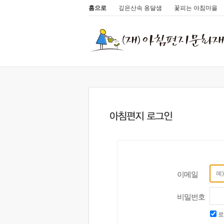
홈으로
깊은산속 옹달샘
꽃피는 아침마을
이메일
비밀번호
로