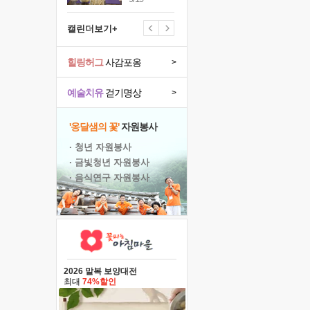
캘린더보기+
힐링허그
사감포옹
>
예술치유
걷기명상
>
'옹달샘의 꽃'
자원봉사
· 청년 자원봉사
· 금빛청년 자원봉사
· 음식연구 자원봉사
2026 말복 보양대전
최대
74%할인