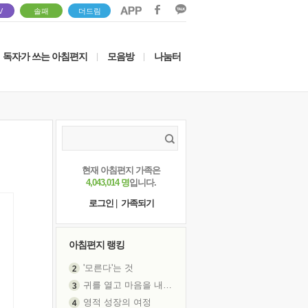
V
솔패
더드림
독자가 쓰는 아침편지
모음방
나눔터
|
|
현재 아침편지 가족은
4,043,014 명
입니다.
로그인
|
가족되기
아침편지 랭킹
'모른다'는 것
귀를 열고 마음을 내어주고
영적 성장의 여정