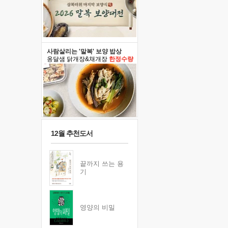
사람살리는 '말복' 보양 밥상
옹달샘 닭개장&채개장
한정수량
12월 추천도서
끝까지 쓰는 용
기
영양의 비밀