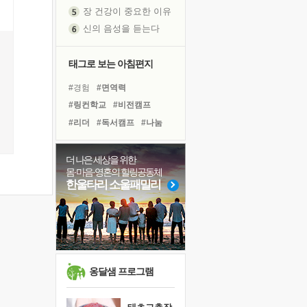
신의 음성을 듣는다
흙이 된 몸으로 출근하는 여자
극과 극의 양 끝단
내가 '나다움'을 찾는 길
태그로 보는 아침편지
피해 갈 수 없는 사건들
#경험
#면역력
처음 손을 잡았던 날
#링컨학교
#비전캠프
꿈이 실제가 되는 것
#리더
#독서캠프
#나눔
'말 타는 법'을 먼저
#유튜브
#건강
#삶
아픈 아버지를 위한 공간 설계
#선택
#사람
#아이들
더 나은 세상을 위한
졸업식 사진을 보며
몸·마음·영혼의 힐링공동체
#희망
#계획
#위기
극심한 변비, 어깨결림, 수면 장애
한울타리 소울패밀리
#도움
#독서
#친구
보고 싶은 어머니
#힐링
#바이러스
#명상
마음이 멈춰 버린 곳
#다짐
#극복
유년 시절의 부산 영도 바다
못된 꼰대들
희망이란
옹달샘 프로그램
'모른다'는 것