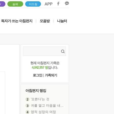
V
솔패
더드림
독자가 쓰는 아침편지
모음방
나눔터
|
|
현재 아침편지 가족은
4,042,957 명
입니다.
로그인
|
가족되기
아침편지 랭킹
'모른다'는 것
귀를 열고 마음을 내어주고
영적 성장의 여정
장 건강이 중요한 이유