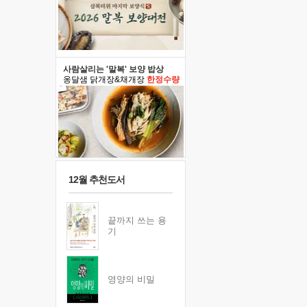
사람살리는 '말복' 보양 밥상
옹달샘 닭개장&채개장
한정수량
12월 추천도서
끝까지 쓰는 용
기
영양의 비밀