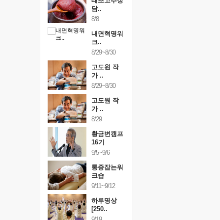
행복한가족
태초고추장
행복한가
여행
담..
여행
24~9/26
8/8
9/24~9/26
건강명상법
내면혁명워
건강명상
..
크..
스..
/9~10/10
8/29~8/30
10/9~10/10
내면혁명워
고도원 작
내면혁명
..
가 ..
크..
/17~10/18
8/29~8/30
10/17~10/18
황금변캠프
고도원 작
황금변캠
7기
가 ..
17기
/30~10/31
8/29
10/30~10/31
통증잡는워
황금변캠프
통증잡는
크숍
16기
크숍
/7~11/8
9/5~9/6
11/7~11/8
내면혁명워
통증잡는워
내면혁명
..
크숍
크..
/12~12/13
9/11~9/12
12/12~12/13
하루명상
[250..
9/19