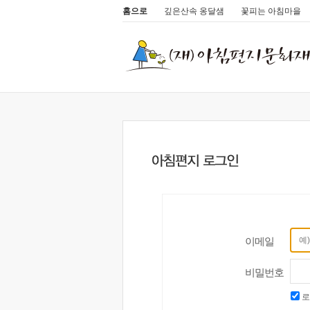
홈으로
깊은산속 옹달샘
꽃피는 아침마을
이메일
비밀번호
로