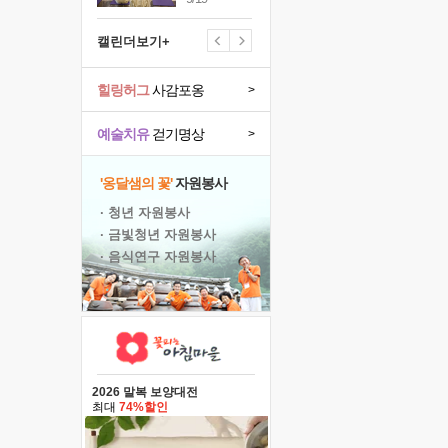
캘린더보기+
힐링허그
사감포옹
>
예술치유
걷기명상
>
'옹달샘의 꽃'
자원봉사
· 청년 자원봉사
· 금빛청년 자원봉사
· 음식연구 자원봉사
2026 말복 보양대전
최대
74%할인