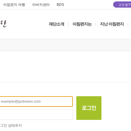
아침편지 여행
아버지센터
BDS
고도원T
재단소개
아침편지는
지난 아침편지
|
|
|
그인 상태유지