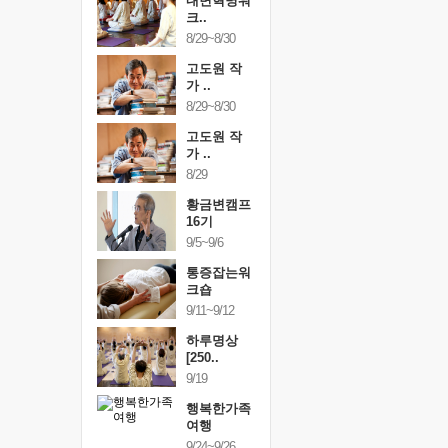
건강명상법
내면혁명워
건강명상
..
크..
스..
/9~10/10
8/29~8/30
10/9~10/10
내면혁명워
고도원 작
내면혁명
..
가 ..
크..
/17~10/18
8/29~8/30
10/17~10/18
황금변캠프
고도원 작
황금변캠
7기
가 ..
17기
/30~10/31
8/29
10/30~10/31
통증잡는워
황금변캠프
통증잡는
크숍
16기
크숍
/7~11/8
9/5~9/6
11/7~11/8
내면혁명워
통증잡는워
내면혁명
..
크숍
크..
/12~12/13
9/11~9/12
12/12~12/13
하루명상
[250..
9/19
행복한가족
여행
9/24~9/26