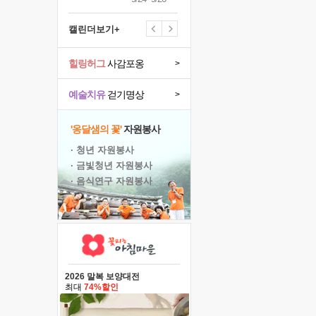
캘린더보기+
힐링허그
사감포옹
>
예술치유
걷기명상
>
'옹달샘의 꽃'
자원봉사
· 청년 자원봉사
· 금빛청년 자원봉사
· 음식연구 자원봉사
2026 말복 보양대전
최대
74%할인