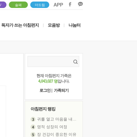
V
솔패
더드림
독자가 쓰는 아침편지
모음방
나눔터
|
|
현재 아침편지 가족은
4,043,027 명
입니다.
로그인
|
가족되기
아침편지 랭킹
귀를 열고 마음을 내어주고
영적 성장의 여정
장 건강이 중요한 이유