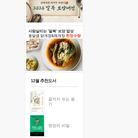
사람살리는 '말복' 보양 밥상
옹달샘 닭개장&채개장
한정수량
12월 추천도서
끝까지 쓰는 용
기
영양의 비밀