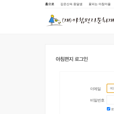
홈으로
깊은산속 옹달샘
꽃피는 아침마을
이메일
비밀번호
로