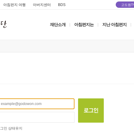
아침편지 여행
아버지센터
BDS
고도원T
재단소개
아침편지는
지난 아침편지
|
|
|
그인 상태유지