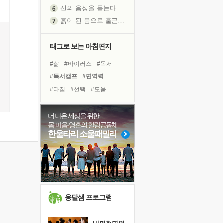
신의 음성을 듣는다
흙이 된 몸으로 출근하는 여자
극과 극의 양 끝단
내가 '나다움'을 찾는 길
태그로 보는 아침편지
피해 갈 수 없는 사건들
#삶
#바이러스
#독서
처음 손을 잡았던 날
#독서캠프
#면역력
꿈이 실제가 되는 것
#다짐
#선택
#도움
'말 타는 법'을 먼저
#계획
#나눔
#극복
졸업식 사진을 보며
#아이들
#명상
#사람
더 나은 세상을 위한
극심한 변비, 어깨결림, 수면 장애
몸·마음·영혼의 힐링공동체
#링컨학교
#친구
#리더
아픈 아버지를 위한 공간 설계
한울타리 소울패밀리
#위기
#힐링
#비전캠프
슬럼프
#건강
#희망
#유튜브
보고 싶은 어머니
#경험
유년 시절의 부산 영도 바다
못된 꼰대들
희망이란
옹달샘 프로그램
'모른다'는 것