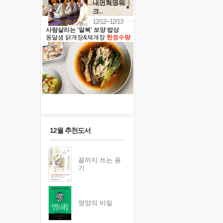
내면혁명워
크..
12/12~12/13
사람살리는 '말복' 보양 밥상
옹달샘 닭개장&채개장
한정수량
12월 추천도서
끝까지 쓰는 용
기
영양의 비밀