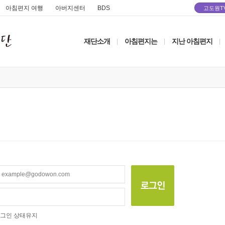
아침편지 여행
아버지센터
BDS
고도원T
재단소개
아침편지는
지난 아침편지
|
|
|
그인 상태유지