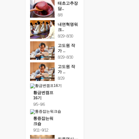
태초고추장
담..
8/8
내면혁명워
크..
8/29~8/30
고도원 작
가 ..
8/29~8/30
고도원 작
가 ..
8/29
황금변캠프
16기
9/5~9/6
통증잡는워
크숍
9/11~9/12