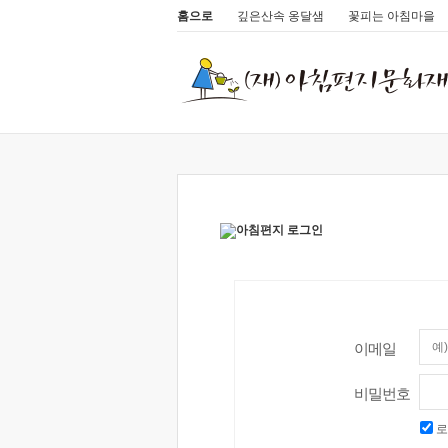
홈으로
깊은산속 옹달샘
꽃피는 아침마을
이메일
비밀번호
로