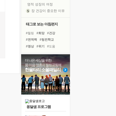
영적 성장의 여정
장 건강이 중요한 이유
신의 음성을 듣는다
흙이 된 몸으로 출근하는 여자
태그로 보는 아침편지
극과 극의 양 끝단
#힐링
#희망
#건강
내가 '나다움'을 찾는 길
#면역력
#링컨학교
피해 갈 수 없는 사건들
#명상
#위기
#도움
처음 손을 잡았던 날
#경험
#리더
#다짐
꿈이 실제가 되는 것
#아이들
#극복
#유튜브
더 나은 세상을 위한
'말 타는 법'을 먼저
몸·마음·영혼의 힐링공동체
#선택
#삶
#사람
#나눔
졸업식 사진을 보며
한울타리 소울패밀리
#친구
#바이러스
#독서
아픈 아버지를 위한 공간 설계
#비전캠프
#계획
극심한 변비, 어깨결림, 수면 장애
#독서캠프
보고 싶은 어머니
유년 시절의 부산 영도 바다
못된 꼰대들
옹달샘 프로그램
거울 속의 나