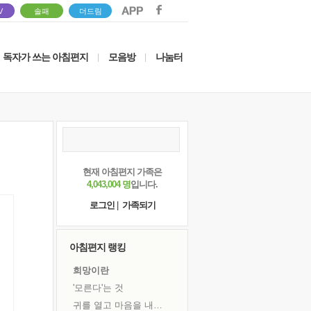
V
솔패
더드림
독자가 쓰는 아침편지
모음방
나눔터
|
|
현재 아침편지 가족은
4,043,004 명
입니다.
로그인
|
가족되기
아침편지 랭킹
희망이란
'모른다'는 것
귀를 열고 마음을 내어주고