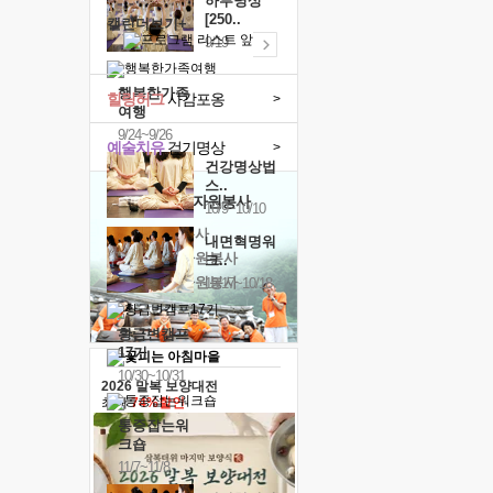
하루명상
[250..
캘린더보기+
9/19
행복한가족
힐링허그
사감포옹
>
여행
9/24~9/26
예술치유
걷기명상
>
건강명상법
스..
'옹달샘의 꽃'
자원봉사
10/9~10/10
· 청년 자원봉사
내면혁명워
· 금빛청년 자원봉사
크..
· 음식연구 자원봉사
10/17~10/18
황금변캠프
17기
10/30~10/31
2026 말복 보양대전
최대
74%할인
통증잡는워
크숍
11/7~11/8