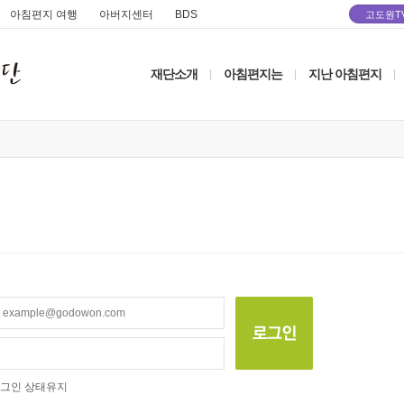
아침편지 여행
아버지센터
BDS
고도원T
재단소개
아침편지는
지난 아침편지
|
|
|
그인 상태유지