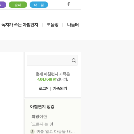
V
솔패
더드림
독자가 쓰는 아침편지
모음방
나눔터
|
|
현재 아침편지 가족은
4,043,048 명
입니다.
로그인
|
가족되기
아침편지 랭킹
희망이란
'모른다'는 것
귀를 열고 마음을 내어주고