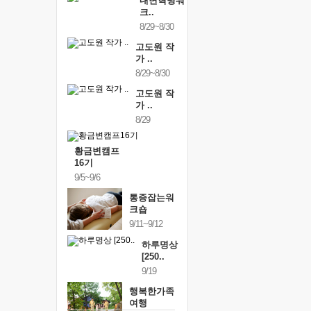
내면혁명워
크..
8/29~8/30
고도원 작
가 ..
8/29~8/30
고도원 작
가 ..
8/29
황금변캠프
16기
9/5~9/6
통증잡는워
크숍
9/11~9/12
하루명상
[250..
9/19
행복한가족
여행