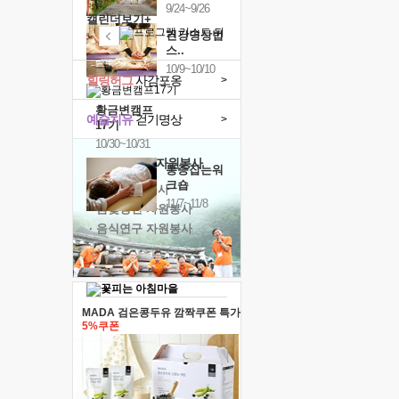
9/24~9/26
캘린더보기+
건강명상법
스..
10/9~10/10
힐링허그
사감포옹
>
황금변캠프
예술치유
걷기명상
>
17기
10/30~10/31
'옹달샘의 꽃'
자원봉사
통증잡는워
크숍
· 청년 자원봉사
11/7~11/8
· 금빛청년 자원봉사
· 음식연구 자원봉사
MADA 검은콩두유 깜짝쿠폰 특가
5%쿠폰