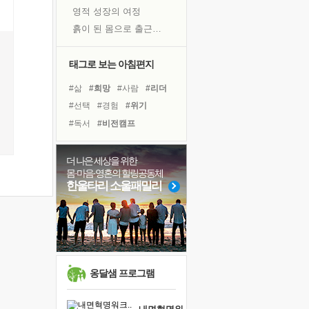
영적 성장의 여정
흙이 된 몸으로 출근하는 여자
극과 극의 양 끝단
내가 '나다움'을 찾는 길
태그로 보는 아침편지
피해 갈 수 없는 사건들
#삶
#희망
#사람
#리더
처음 손을 잡았던 날
#선택
#경험
#위기
꿈이 실제가 되는 것
#독서
#비전캠프
극심한 변비, 어깨결림, 수면 장애
#링컨학교
#극복
졸업식 사진을 보며
#독서캠프
#나눔
#명상
더 나은 세상을 위한
'말 타는 법'을 먼저
몸·마음·영혼의 힐링공동체
#힐링
#도움
#계획
슬럼프
한울타리 소울패밀리
#건강
#바이러스
#다짐
아픈 아버지를 위한 공간 설계
#친구
#유튜브
#면역력
보고 싶은 어머니
#아이들
유년 시절의 부산 영도 바다
못된 꼰대들
만병의 근원이 사라진다
옹달샘 프로그램
너무 황홀한 꽃들이여!