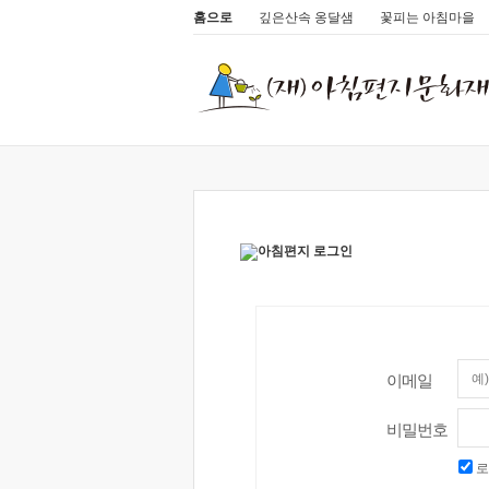
홈으로
깊은산속 옹달샘
꽃피는 아침마을
이메일
비밀번호
로