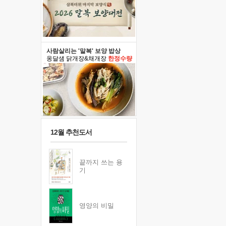
사람살리는 '말복' 보양 밥상
옹달샘 닭개장&채개장
한정수량
12월 추천도서
끝까지 쓰는 용
기
영양의 비밀