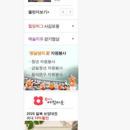
캘린더보기+
힐링허그
사감포옹
>
예술치유
걷기명상
>
'옹달샘의 꽃'
자원봉사
· 청년 자원봉사
· 금빛청년 자원봉사
· 음식연구 자원봉사
2026 말복 보양대전
최대
74%할인