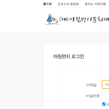
홈으로
깊은산속 옹달샘
꽃피는 아침마을
이메일
비밀번호
로