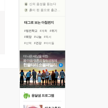
신의 음성을 듣는다
흙이 된 몸으로 출근하는 여자
극과 극의 양 끝단
내가 '나다움'을 찾는 길
태그로 보는 아침편지
피해 갈 수 없는 사건들
#링컨학교
#계획
#위기
처음 손을 잡았던 날
#희망
#나눔
#독서
꿈이 실제가 되는 것
#선택
#건강
#아이들
'말 타는 법'을 먼저
#경험
#유튜브
#다짐
졸업식 사진을 보며
#삶
#리더
#극복
더 나은 세상을 위한
아픈 아버지를 위한 공간 설계
몸·마음·영혼의 힐링공동체
#독서캠프
#바이러스
극심한 변비, 어깨결림, 수면 장애
한울타리 소울패밀리
#도움
#사람
#친구
보고 싶은 어머니
#면역력
#힐링
#명상
유년 시절의 부산 영도 바다
#비전캠프
못된 꼰대들
거울 속의 나
희망이란
옹달샘 프로그램
'모른다'는 것