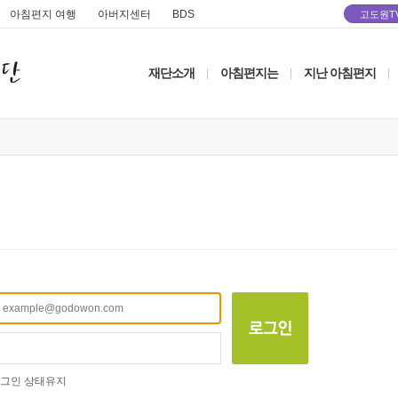
아침편지 여행
아버지센터
BDS
고도원T
재단소개
아침편지는
지난 아침편지
|
|
|
그인 상태유지