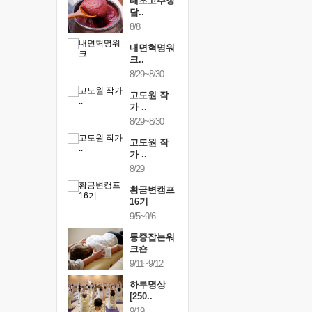
행복한가족
태초고추장
행복한가
여행
담..
여행
24~9/26
8/8
9/24~9/26
건강명상법
내면혁명워
건강명상
..
크..
스..
/9~10/10
8/29~8/30
10/9~10/10
내면혁명워
고도원 작
내면혁명
..
가 ..
크..
/17~10/18
8/29~8/30
10/17~10/18
황금변캠프
고도원 작
황금변캠
7기
가 ..
17기
/30~10/31
8/29
10/30~10/31
통증잡는워
황금변캠프
통증잡는
크숍
16기
크숍
/7~11/8
9/5~9/6
11/7~11/8
내면혁명워
통증잡는워
내면혁명
..
크숍
크..
/12~12/13
9/11~9/12
12/12~12/13
하루명상
[250..
9/19