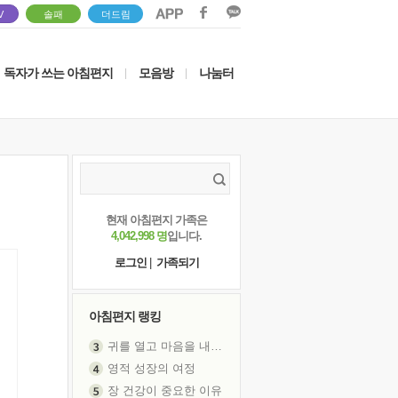
V
솔패
더드림
독자가 쓰는 아침편지
모음방
나눔터
|
|
현재 아침편지 가족은
4,042,998 명
입니다.
로그인
|
가족되기
아침편지 랭킹
귀를 열고 마음을 내어주고
영적 성장의 여정
장 건강이 중요한 이유