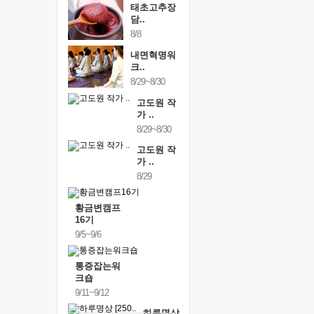
태초고추장
담..
8/8
내면혁명워
크..
8/29~8/30
고도원 작
가 ..
8/29~8/30
고도원 작
가 ..
8/29
황금변캠프
16기
9/5~9/6
통증잡는워
크숍
9/11~9/12
하루명상