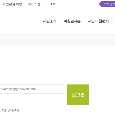
아침편지 여행
아버지센터
BDS
고도원T
재단소개
아침편지는
지난 아침편지
|
|
|
그인 상태유지