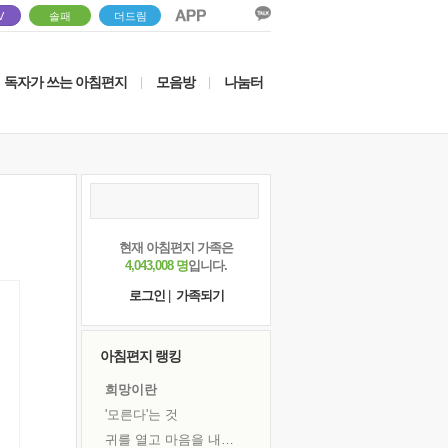
V
솔패
더드림
독자가 쓰는 아침편지
모음방
나눔터
|
|
현재 아침편지 가족은
4,043,008 명
입니다.
로그인
|
가족되기
아침편지 랭킹
희망이란
'모른다'는 것
귀를 열고 마음을 내어주고