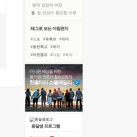
영적 성장의 여정
장 건강이 중요한 이유
신의 음성을 듣는다
흙이 된 몸으로 출근하는 여자
태그로 보는 아침편지
극과 극의 양 끝단
#도움
#유튜브
#리더
내가 '나다움'을 찾는 길
#링컨학교
#위기
피해 갈 수 없는 사건들
#비전캠프
#다짐
#독서
처음 손을 잡았던 날
#힐링
#경험
#나눔
꿈이 실제가 되는 것
#친구
#독서캠프
#희망
더 나은 세상을 위한
'말 타는 법'을 먼저
몸·마음·영혼의 힐링공동체
#면역력
#건강
졸업식 사진을 보며
한울타리 소울패밀리
#바이러스
#극복
#삶
아픈 아버지를 위한 공간 설계
#명상
#아이들
#사람
극심한 변비, 어깨결림, 수면 장애
#선택
#계획
보고 싶은 어머니
유년 시절의 부산 영도 바다
못된 꼰대들
옹달샘 프로그램
거울 속의 나