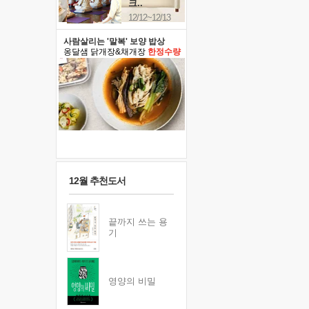
크..
12/12~12/13
사람살리는 '말복' 보양 밥상
옹달샘 닭개장&채개장
한정수량
12월 추천도서
끝까지 쓰는 용
기
영양의 비밀