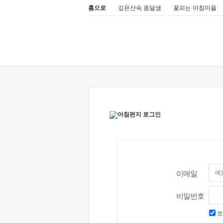
홈으로
깊은산속 옹달샘
꽃피는 아침마을
이메일
비밀번호
로