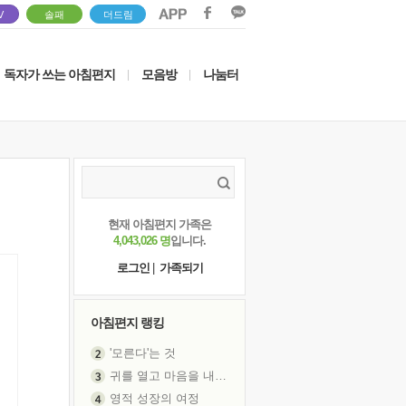
V
솔패
더드림
독자가 쓰는 아침편지
모음방
나눔터
|
|
현재 아침편지 가족은
4,043,026 명
입니다.
로그인
|
가족되기
아침편지 랭킹
'모른다'는 것
귀를 열고 마음을 내어주고
영적 성장의 여정