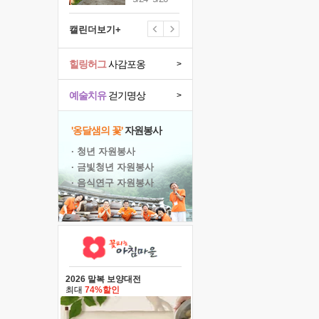
캘린더보기+
힐링허그
사감포옹
>
예술치유
걷기명상
>
'옹달샘의 꽃'
자원봉사
· 청년 자원봉사
· 금빛청년 자원봉사
· 음식연구 자원봉사
2026 말복 보양대전
최대
74%할인