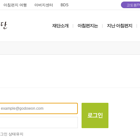
아침편지 여행
아버지센터
BDS
고도원T
재단소개
아침편지는
지난 아침편지
|
|
|
그인 상태유지