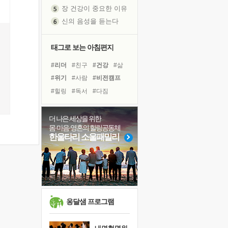
장 건강이 중요한 이유
신의 음성을 듣는다
흙이 된 몸으로 출근하는 여자
극과 극의 양 끝단
태그로 보는 아침편지
내가 '나다움'을 찾는 길
#리더
#친구
#건강
#삶
피해 갈 수 없는 사건들
#위기
#사람
#비전캠프
처음 손을 잡았던 날
#힐링
#독서
#다짐
꿈이 실제가 되는 것
#선택
#도움
#링컨학교
'말 타는 법'을 먼저
#바이러스
#면역력
더 나은 세상을 위한
졸업식 사진을 보며
몸·마음·영혼의 힐링공동체
#극복
#아이들
#명상
극심한 변비, 어깨결림, 수면 장애
한울타리 소울패밀리
#계획
#독서캠프
#나눔
아픈 아버지를 위한 공간 설계
#유튜브
#희망
#경험
슬럼프
보고 싶은 어머니
유년 시절의 부산 영도 바다
못된 꼰대들
옹달샘 프로그램
희망이란
'모른다'는 것