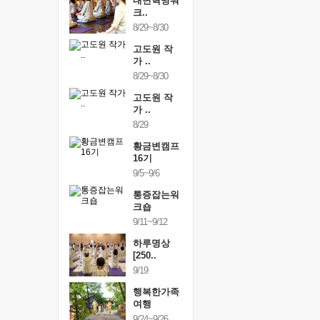
건강명상법
내면혁명워
건강명상
..
크..
스..
/9~10/10
8/29~8/30
10/9~10/10
내면혁명워
고도원 작
내면혁명
..
가 ..
크..
/17~10/18
8/29~8/30
10/17~10/18
황금변캠프
고도원 작
황금변캠
7기
가 ..
17기
/30~10/31
8/29
10/30~10/31
통증잡는워
황금변캠프
통증잡는
크숍
16기
크숍
/7~11/8
9/5~9/6
11/7~11/8
내면혁명워
통증잡는워
내면혁명
..
크숍
크..
/12~12/13
9/11~9/12
12/12~12/13
하루명상
[250..
9/19
행복한가족
여행
9/24~9/26