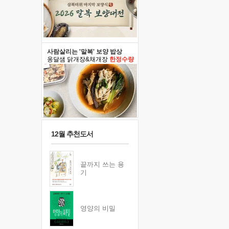
사람살리는 '말복' 보양 밥상
옹달샘 닭개장&채개장
한정수량
12월 추천도서
끝까지 쓰는 용
기
영양의 비밀