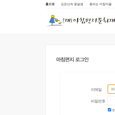
홈으로
깊은산속 옹달샘
꽃피는 아침마을
이메일
비밀번호
로