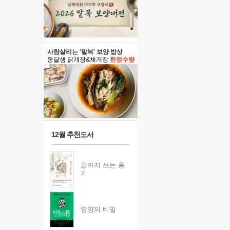
사람살리는 '말복' 보양 밥상
옹달샘 닭개장&채개장
한정수량
12월 추천도서
끝까지 쓰는 용
기
영양의 비밀