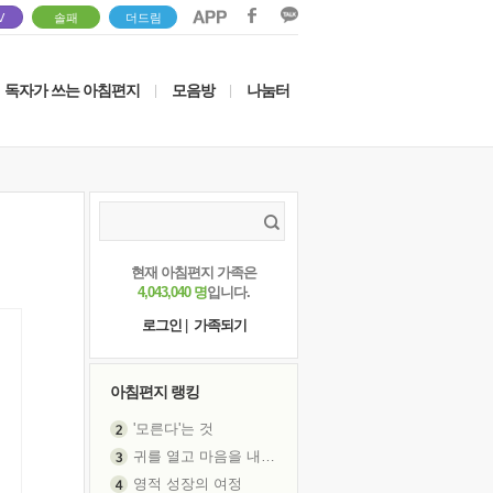
V
솔패
더드림
독자가 쓰는 아침편지
모음방
나눔터
|
|
현재 아침편지 가족은
4,043,040 명
입니다.
로그인
|
가족되기
아침편지 랭킹
'모른다'는 것
귀를 열고 마음을 내어주고
영적 성장의 여정