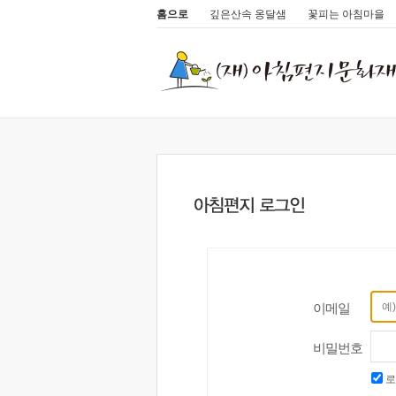
홈으로
깊은산속 옹달샘
꽃피는 아침마을
이메일
비밀번호
로