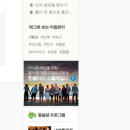
신의 음성을 듣는다
흙이 된 몸으로 출근하는 여자
극과 극의 양 끝단
내가 '나다움'을 찾는 길
태그로 보는 아침편지
피해 갈 수 없는 사건들
#명상
#선택
#독서
처음 손을 잡았던 날
#아이들
#친구
#힐링
꿈이 실제가 되는 것
#바이러스
#경험
#건강
'말 타는 법'을 먼저
#유튜브
#도움
#다짐
졸업식 사진을 보며
#비전캠프
#나눔
극심한 변비, 어깨결림, 수면 장애
더 나은 세상을 위한
몸·마음·영혼의 힐링공동체
#독서캠프
#계획
아픈 아버지를 위한 공간 설계
한울타리 소울패밀리
#면역력
#희망
슬럼프
#링컨학교
#위기
#극복
보고 싶은 어머니
유년 시절의 부산 영도 바다
#사람
#리더
#삶
못된 꼰대들
너무 황홀한 꽃들이여!
옹달샘 프로그램
희망이란
'모른다'는 것