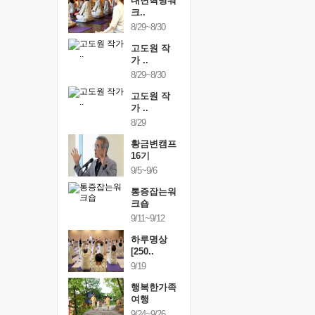
건강명상법
내면혁명워
건강명상
..
크..
스..
/9~10/10
8/29~8/30
10/9~10/10
내면혁명워
고도원 작
내면혁명
..
가 ..
크..
/17~10/18
8/29~8/30
10/17~10/18
황금변캠프
고도원 작
황금변캠
7기
가 ..
17기
/30~10/31
8/29
10/30~10/31
통증잡는워
황금변캠프
통증잡는
크숍
16기
크숍
/7~11/8
9/5~9/6
11/7~11/8
내면혁명워
통증잡는워
내면혁명
..
크숍
크..
/12~12/13
9/11~9/12
12/12~12/13
하루명상
[250..
9/19
행복한가족
여행
9/24~9/26