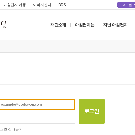
아침편지 여행
아버지센터
BDS
고도원T
재단소개
아침편지는
지난 아침편지
|
|
|
그인 상태유지