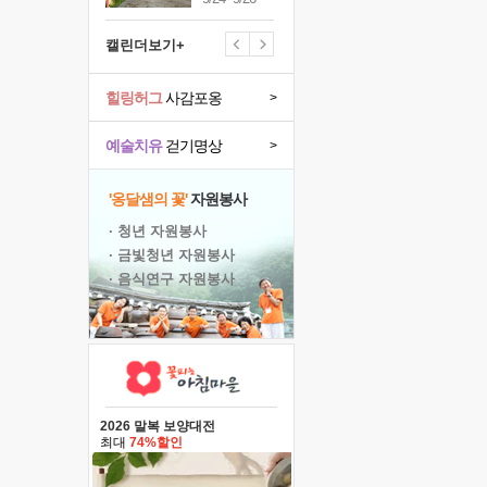
캘린더보기+
힐링허그
사감포옹
>
예술치유
걷기명상
>
'옹달샘의 꽃'
자원봉사
· 청년 자원봉사
· 금빛청년 자원봉사
· 음식연구 자원봉사
2026 말복 보양대전
최대
74%할인