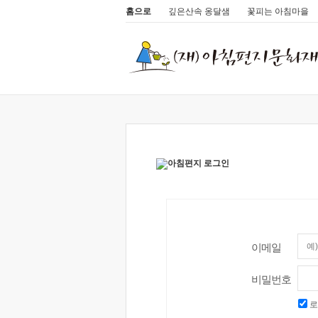
홈으로
깊은산속 옹달샘
꽃피는 아침마을
이메일
비밀번호
로