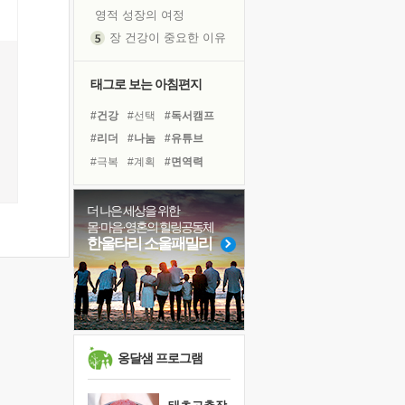
영적 성장의 여정
장 건강이 중요한 이유
신의 음성을 듣는다
흙이 된 몸으로 출근하는 여자
태그로 보는 아침편지
극과 극의 양 끝단
#건강
#선택
#독서캠프
내가 '나다움'을 찾는 길
#리더
#나눔
#유튜브
피해 갈 수 없는 사건들
#극복
#계획
#면역력
처음 손을 잡았던 날
#다짐
#바이러스
#희망
꿈이 실제가 되는 것
#힐링
#사람
#도움
더 나은 세상을 위한
'말 타는 법'을 먼저
몸·마음·영혼의 힐링공동체
#독서
#친구
#위기
졸업식 사진을 보며
한울타리 소울패밀리
#비전캠프
#아이들
아픈 아버지를 위한 공간 설계
#링컨학교
#경험
#삶
극심한 변비, 어깨결림, 수면 장애
#명상
보고 싶은 어머니
유년 시절의 부산 영도 바다
못된 꼰대들
옹달샘 프로그램
거울 속의 나