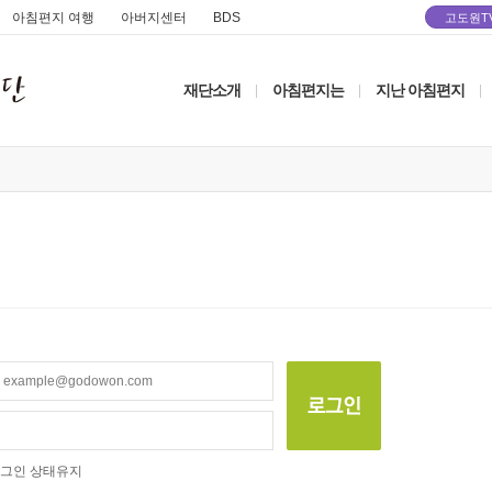
아침편지 여행
아버지센터
BDS
고도원T
재단소개
아침편지는
지난 아침편지
|
|
|
그인 상태유지