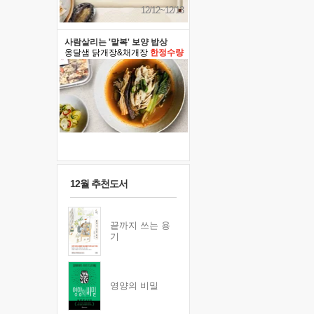
12/12~12/13
사람살리는 '말복' 보양 밥상
옹달샘 닭개장&채개장
한정수량
12월 추천도서
끝까지 쓰는 용
기
영양의 비밀