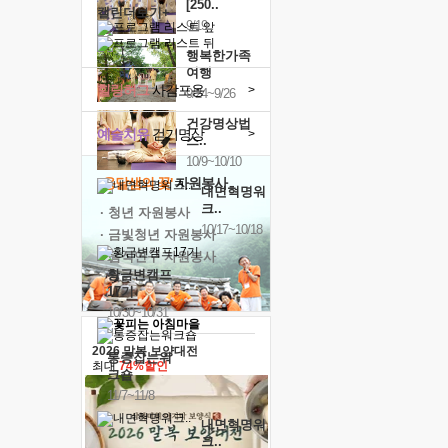
[250..
캘린더보기+
9/19
행복한가족
여행
힐링허그
사감포옹
>
9/24~9/26
건강명상법
예술치유
걷기명상
>
스..
10/9~10/10
'옹달샘의 꽃'
자원봉사
내면혁명워
크..
· 청년 자원봉사
10/17~10/18
· 금빛청년 자원봉사
· 음식연구 자원봉사
황금변캠프
17기
10/30~10/31
2026 말복 보양대전
통증잡는워
최대
74%할인
크숍
11/7~11/8
내면혁명워
크..