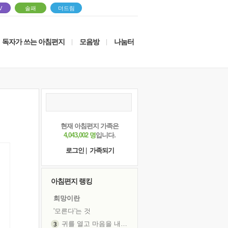
V
솔패
더드림
독자가 쓰는 아침편지
모음방
나눔터
|
|
현재 아침편지 가족은
4,043,002 명
입니다.
로그인
|
가족되기
아침편지 랭킹
희망이란
'모른다'는 것
귀를 열고 마음을 내어주고