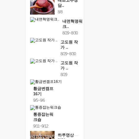
태초고추장
담..
8/8
내면혁명워
크..
8/29~8/30
고도원 작
가 ..
8/29~8/30
고도원 작
가 ..
8/29
황금변캠프
16기
9/5~9/6
통증잡는워
크숍
9/11~9/12
하루명상