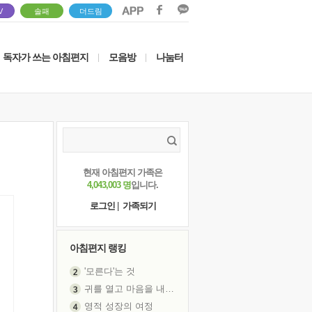
V
솔패
더드림
독자가 쓰는 아침편지
모음방
나눔터
|
|
현재 아침편지 가족은
4,043,003 명
입니다.
로그인
|
가족되기
아침편지 랭킹
'모른다'는 것
귀를 열고 마음을 내어주고
영적 성장의 여정