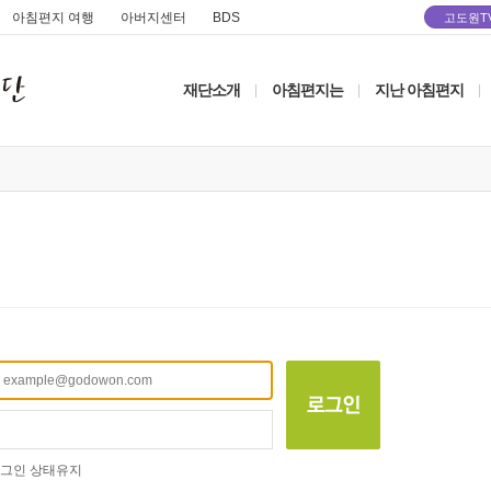
아침편지 여행
아버지센터
BDS
고도원T
재단소개
아침편지는
지난 아침편지
|
|
|
그인 상태유지