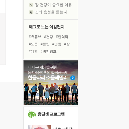
장 건강이 중요한 이유
신의 음성을 듣는다
흙이 된 몸으로 출근하는 여자
극과 극의 양 끝단
태그로 보는 아침편지
내가 '나다움'을 찾는 길
피해 갈 수 없는 사건들
#유튜브
#건강
#면역력
처음 손을 잡았던 날
#도움
#힐링
#경험
#삶
꿈이 실제가 되는 것
#계획
#비전캠프
'말 타는 법'을 먼저
#아이들
#리더
졸업식 사진을 보며
#바이러스
#위기
#희망
더 나은 세상을 위한
몸·마음·영혼의 힐링공동체
아픈 아버지를 위한 공간 설계
#선택
#링컨학교
#독서
한울타리 소울패밀리
극심한 변비, 어깨결림, 수면 장애
#다짐
#독서캠프
#나눔
보고 싶은 어머니
#친구
#명상
#극복
유년 시절의 부산 영도 바다
#사람
못된 꼰대들
거울 속의 나
옹달샘 프로그램
희망이란
'모른다'는 것