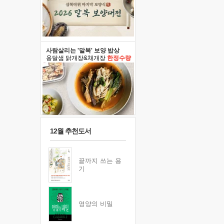
사람살리는 '말복' 보양 밥상
옹달샘 닭개장&채개장
한정수량
12월 추천도서
끝까지 쓰는 용
기
영양의 비밀