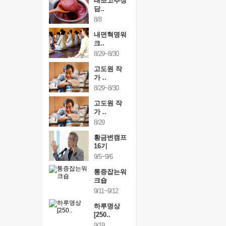
행복한가족
태초고추장
행복한가
여행
담..
여행
24~9/26
8/8
9/24~9/26
건강명상법
내면혁명워
건강명상
..
크..
스..
/9~10/10
8/29~8/30
10/9~10/10
내면혁명워
고도원 작
내면혁명
..
가 ..
크..
/17~10/18
8/29~8/30
10/17~10/18
황금변캠프
고도원 작
황금변캠
7기
가 ..
17기
/30~10/31
8/29
10/30~10/31
통증잡는워
황금변캠프
통증잡는
크숍
16기
크숍
/7~11/8
9/5~9/6
11/7~11/8
내면혁명워
통증잡는워
내면혁명
..
크숍
크..
/12~12/13
9/11~9/12
12/12~12/13
하루명상
[250..
9/19