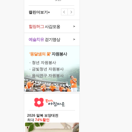
캘린더보기+
힐링허그
사감포옹
>
예술치유
걷기명상
>
'옹달샘의 꽃'
자원봉사
· 청년 자원봉사
· 금빛청년 자원봉사
· 음식연구 자원봉사
2026 말복 보양대전
최대
74%할인