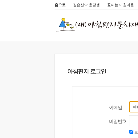
홈으로
깊은산속 옹달샘
꽃피는 아침마을
이메일
비밀번호
로