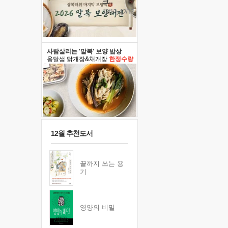
크..
12/12~12/13
사람살리는 '말복' 보양 밥상
옹달샘 닭개장&채개장
한정수량
12월 추천도서
끝까지 쓰는 용
기
영양의 비밀