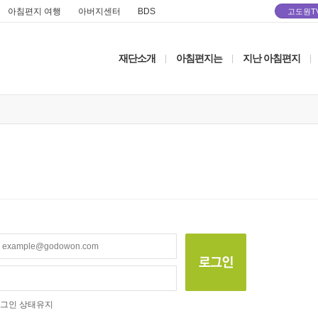
아침편지 여행
아버지센터
BDS
고도원T
재단소개
아침편지는
지난 아침편지
|
|
|
그인 상태유지