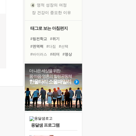
영적 성장의 여정
장 건강이 중요한 이유
신의 음성을 듣는다
흙이 된 몸으로 출근하는 여자
태그로 보는 아침편지
극과 극의 양 끝단
#링컨학교
#위기
내가 '나다움'을 찾는 길
#면역력
#다짐
#선택
피해 갈 수 없는 사건들
#바이러스
#리더
#명상
처음 손을 잡았던 날
#친구
#아이들
#독서
꿈이 실제가 되는 것
#힐링
#비전캠프
#나눔
더 나은 세상을 위한
'말 타는 법'을 먼저
몸·마음·영혼의 힐링공동체
#건강
#유튜브
#사람
졸업식 사진을 보며
한울타리 소울패밀리
#극복
#삶
#도움
#희망
아픈 아버지를 위한 공간 설계
#계획
#경험
#독서캠프
극심한 변비, 어깨결림, 수면 장애
보고 싶은 어머니
유년 시절의 부산 영도 바다
못된 꼰대들
옹달샘 프로그램
거울 속의 나