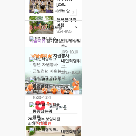
[250..
캘린더보기+
9/19
행복한가족
여행
힐링허그
사감포옹
>
9/24~9/26
예술치유
걷기명상
건강명상법
>
스..
10/9~10/10
'옹달샘의 꽃'
자원봉사
내면혁명워
· 청년 자원봉사
크..
· 금빛청년 자원봉사
10/17~10/18
· 음식연구 자원봉사
황금변캠프
17기
10/30~10/31
통증잡는워
크숍
2026 말복 보양대전
11/7~11/8
최대
74%할인
내면혁명워