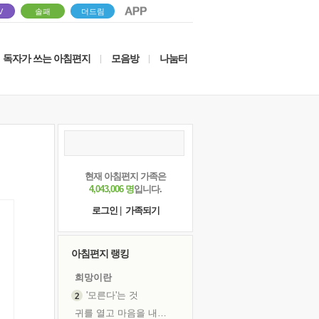
V
솔패
더드림
독자가 쓰는 아침편지
모음방
나눔터
|
|
현재 아침편지 가족은
4,043,006 명
입니다.
로그인
|
가족되기
아침편지 랭킹
희망이란
'모른다'는 것
귀를 열고 마음을 내어주고