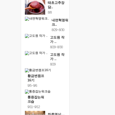
태초고추장
담..
8/8
내면혁명워
크..
8/29~8/30
고도원 작
가 ..
8/29~8/30
고도원 작
가 ..
8/29
황금변캠프
16기
9/5~9/6
통증잡는워
크숍
9/11~9/12
하루명상