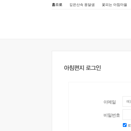
홈으로
깊은산속 옹달샘
꽃피는 아침마을
이메일
비밀번호
로