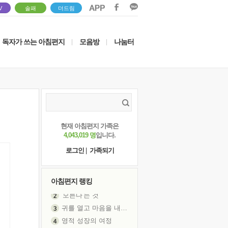
V
솔패
더드림
독자가 쓰는 아침편지
모음방
나눔터
|
|
현재 아침편지 가족은
4,043,019 명
입니다.
로그인
|
가족되기
아침편지 랭킹
귀를 열고 마음을 내어주고
영적 성장의 여정
장 건강이 중요한 이유