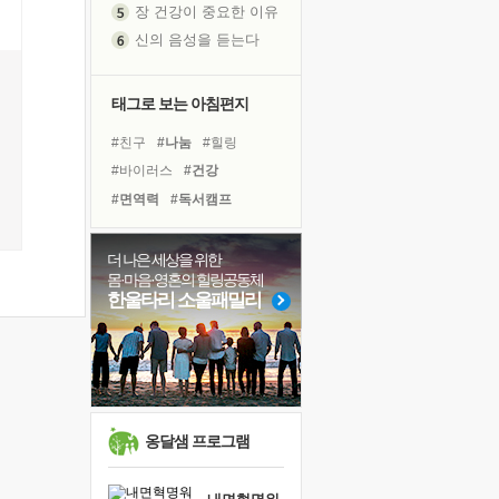
신의 음성을 듣는다
흙이 된 몸으로 출근하는 여자
극과 극의 양 끝단
내가 '나다움'을 찾는 길
태그로 보는 아침편지
피해 갈 수 없는 사건들
#친구
#나눔
#힐링
처음 손을 잡았던 날
#바이러스
#건강
꿈이 실제가 되는 것
#면역력
#독서캠프
'말 타는 법'을 먼저
#희망
#리더
#비전캠프
졸업식 사진을 보며
#극복
#명상
#경험
더 나은 세상을 위한
극심한 변비, 어깨결림, 수면 장애
몸·마음·영혼의 힐링공동체
#도움
#링컨학교
#다짐
아픈 아버지를 위한 공간 설계
한울타리 소울패밀리
#아이들
#독서
#삶
슬럼프
#유튜브
#계획
#사람
보고 싶은 어머니
#위기
#선택
유년 시절의 부산 영도 바다
못된 꼰대들
희망이란
옹달샘 프로그램
'모른다'는 것