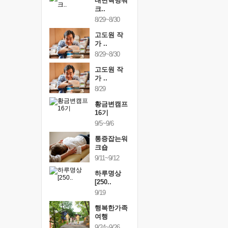
건강명상법
내면혁명워
건강명상
..
크..
스..
/9~10/10
8/29~8/30
10/9~10/10
내면혁명워
고도원 작
내면혁명
..
가 ..
크..
/17~10/18
8/29~8/30
10/17~10/18
황금변캠프
고도원 작
황금변캠
7기
가 ..
17기
/30~10/31
8/29
10/30~10/31
통증잡는워
황금변캠프
통증잡는
크숍
16기
크숍
/7~11/8
9/5~9/6
11/7~11/8
내면혁명워
통증잡는워
내면혁명
..
크숍
크..
/12~12/13
9/11~9/12
12/12~12/13
하루명상
[250..
9/19
행복한가족
여행
9/24~9/26