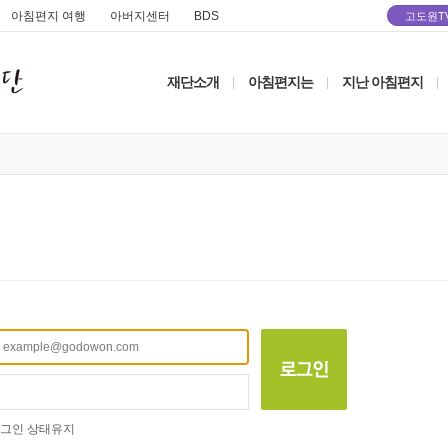
아침편지 여행
아버지센터
BDS
고도원T
재단소개
아침편지는
지난 아침편지
|
|
|
그인 상태유지