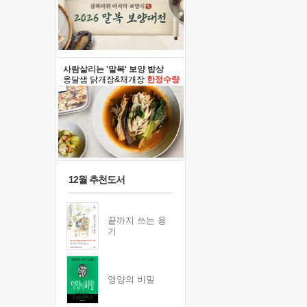
사람살리는 '말복' 보양 밥상
옹달샘 닭개장&채개장
한정수량
12월 추천도서
끝까지 쓰는 용
기
영양의 비밀