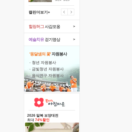
캘린더보기+
힐링허그
사감포옹
>
예술치유
걷기명상
>
'옹달샘의 꽃'
자원봉사
· 청년 자원봉사
· 금빛청년 자원봉사
· 음식연구 자원봉사
2026 말복 보양대전
최대
74%할인