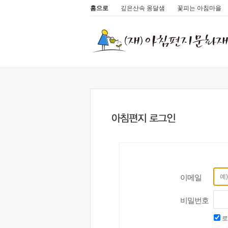
홈으로
깊은산속 옹달샘
꽃피는 아침마을
이메일
비밀번호
로