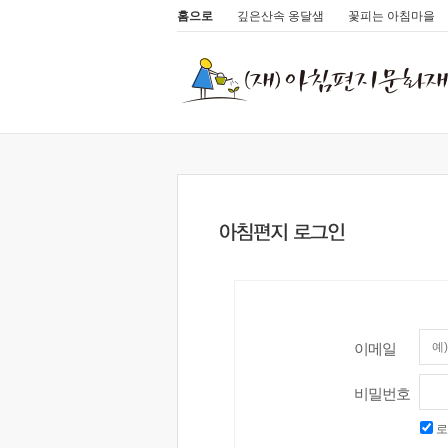
홈으로
깊은산속 옹달샘
꽃피는 아침마을
이메일
비밀번호
로