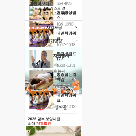
9/24~9/26
캘린더보기+
건강명상법
스..
10/9~10/10
힐링허그
사감포옹
>
내면혁명워
크..
예술치유
걷기명상
>
10/17~10/18
황금변캠프
'옹달샘의 꽃'
자원봉사
17기
· 청년 자원봉사
10/30~10/31
· 금빛청년 자원봉사
통증잡는워
· 음식연구 자원봉사
크숍
11/7~11/8
내면혁명워
크..
12/12~12/13
2026 말복 보양대전
최대
74%할인