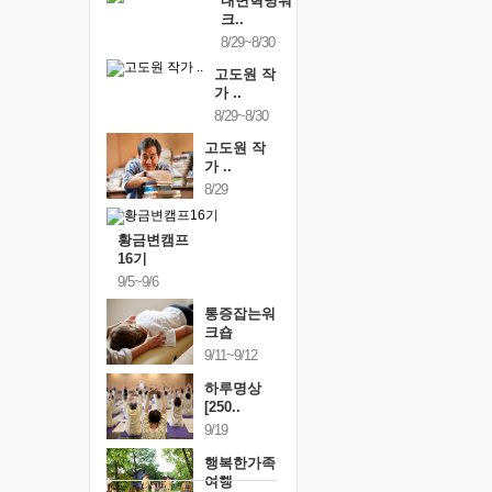
내면혁명워
크..
8/29~8/30
고도원 작
가 ..
8/29~8/30
고도원 작
가 ..
8/29
황금변캠프
16기
9/5~9/6
통증잡는워
크숍
9/11~9/12
하루명상
[250..
9/19
행복한가족
여행