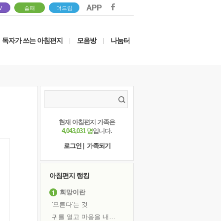
V
솔패
더드림
독자가 쓰는 아침편지
모음방
나눔터
|
|
현재 아침편지 가족은
4,043,031 명
입니다.
로그인
|
가족되기
아침편지 랭킹
희망이란
'모른다'는 것
귀를 열고 마음을 내어주고