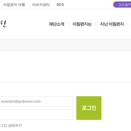
아침편지 여행
아버지센터
BDS
고도원T
재단소개
아침편지는
지난 아침편지
|
|
|
그인 상태유지