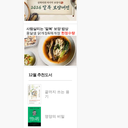
사람살리는 '말복' 보양 밥상
옹달샘 닭개장&채개장
한정수량
12월 추천도서
끝까지 쓰는 용
기
영양의 비밀