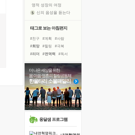
영적 성장의 여정
신의 음성을 듣는다
흙이 된 몸으로 출근하는 여자
극과 극의 양 끝단
태그로 보는 아침편지
내가 '나다움'을 찾는 길
#친구
#계획
#사람
피해 갈 수 없는 사건들
#희망
#힐링
#극복
처음 손을 잡았던 날
#리더
#면역력
#독서
꿈이 실제가 되는 것
#다짐
#나눔
#삶
'말 타는 법'을 먼저
#바이러스
#건강
더 나은 세상을 위한
졸업식 사진을 보며
몸·마음·영혼의 힐링공동체
#비전캠프
#독서캠프
극심한 변비, 어깨결림, 수면 장애
한울타리 소울패밀리
#경험
#링컨학교
#도움
아픈 아버지를 위한 공간 설계
#선택
#아이들
#명상
슬럼프
#유튜브
#위기
보고 싶은 어머니
유년 시절의 부산 영도 바다
못된 꼰대들
옹달샘 프로그램
너무 황홀한 꽃들이여!