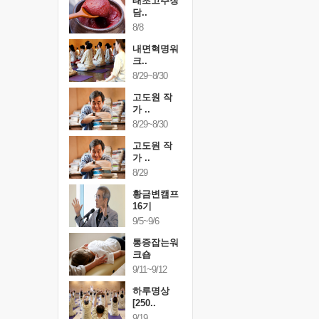
행복한가족
태초고추장
행복한가
여행
담..
여행
24~9/26
8/8
9/24~9/26
건강명상법
내면혁명워
건강명상
..
크..
스..
/9~10/10
8/29~8/30
10/9~10/10
내면혁명워
고도원 작
내면혁명
..
가 ..
크..
/17~10/18
8/29~8/30
10/17~10/18
황금변캠프
고도원 작
황금변캠
7기
가 ..
17기
/30~10/31
8/29
10/30~10/31
통증잡는워
황금변캠프
통증잡는
크숍
16기
크숍
/7~11/8
9/5~9/6
11/7~11/8
내면혁명워
통증잡는워
내면혁명
..
크숍
크..
/12~12/13
9/11~9/12
12/12~12/13
하루명상
[250..
9/19