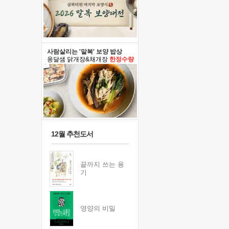
사람살리는 '말복' 보양 밥상
옹달샘 닭개장&채개장
한정수량
12월 추천도서
끝까지 쓰는 용
기
영양의 비밀