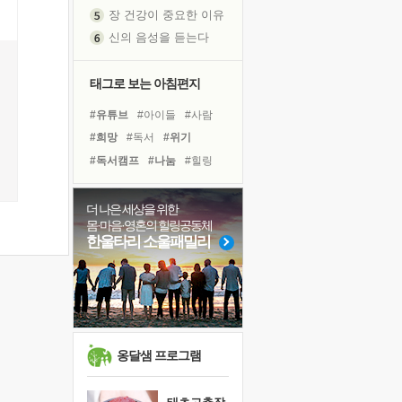
신의 음성을 듣는다
흙이 된 몸으로 출근하는 여자
극과 극의 양 끝단
내가 '나다움'을 찾는 길
태그로 보는 아침편지
피해 갈 수 없는 사건들
#유튜브
#아이들
#사람
처음 손을 잡았던 날
#희망
#독서
#위기
꿈이 실제가 되는 것
#독서캠프
#나눔
#힐링
'말 타는 법'을 먼저
#면역력
#도움
#다짐
졸업식 사진을 보며
#링컨학교
#친구
#리더
더 나은 세상을 위한
극심한 변비, 어깨결림, 수면 장애
몸·마음·영혼의 힐링공동체
#명상
#계획
#경험
아픈 아버지를 위한 공간 설계
한울타리 소울패밀리
#건강
#삶
#바이러스
슬럼프
#비전캠프
#극복
#선택
보고 싶은 어머니
유년 시절의 부산 영도 바다
못된 꼰대들
희망이란
옹달샘 프로그램
'모른다'는 것