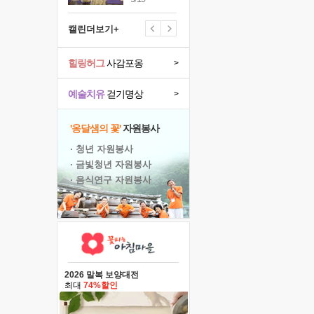
캘린더보기+
힐링허그
사감포옹
>
예술치유
걷기명상
>
'옹달샘의 꽃'
자원봉사
· 청년 자원봉사
· 금빛청년 자원봉사
· 음식연구 자원봉사
2026 말복 보양대전
최대
74%할인