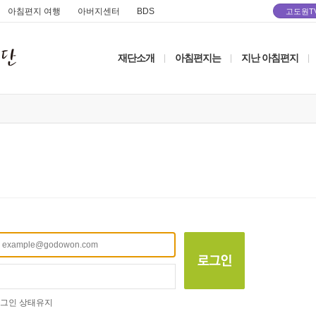
아침편지 여행
아버지센터
BDS
고도원T
재단소개
아침편지는
지난 아침편지
|
|
|
그인 상태유지