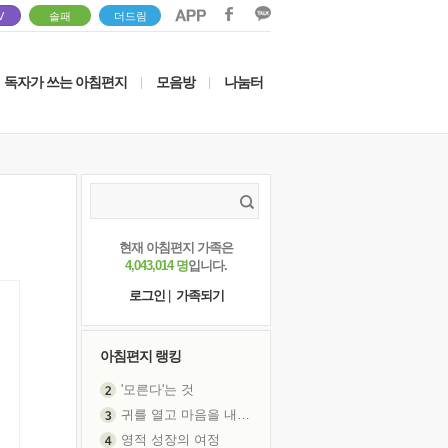
V
솔패
더드림
독자가 쓰는 아침편지
모음방
나눔터
|
|
현재 아침편지 가족은
4,043,014 명
입니다.
로그인
|
가족되기
아침편지 랭킹
'모른다'는 것
귀를 열고 마음을 내어주고
영적 성장의 여정
장 건강이 중요한 이유