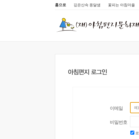
홈으로
깊은산속 옹달샘
꽃피는 아침마을
이메일
비밀번호
로