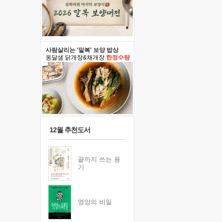
사람살리는 '말복' 보양 밥상
옹달샘 닭개장&채개장
한정수량
12월 추천도서
끝까지 쓰는 용
기
영양의 비밀