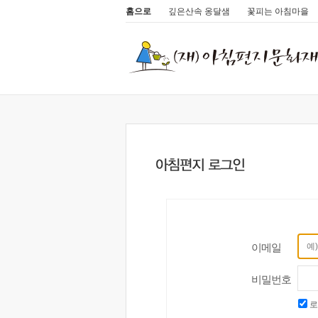
홈으로
깊은산속 옹달샘
꽃피는 아침마을
이메일
비밀번호
로