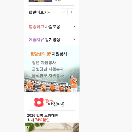
캘린더보기+
힐링허그
사감포옹
>
예술치유
걷기명상
>
'옹달샘의 꽃'
자원봉사
· 청년 자원봉사
· 금빛청년 자원봉사
· 음식연구 자원봉사
2026 말복 보양대전
최대
74%할인