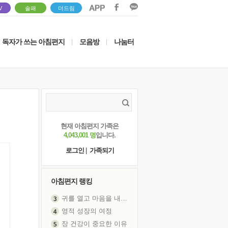
V
솔패
더드림
독자가 쓰는 아침편지
모음방
나눔터
|
|
현재 아침편지 가족은
4,043,001 명
입니다.
로그인
|
가족되기
아침편지 랭킹
귀를 열고 마음을 내어주고
영적 성장의 여정
장 건강이 중요한 이유