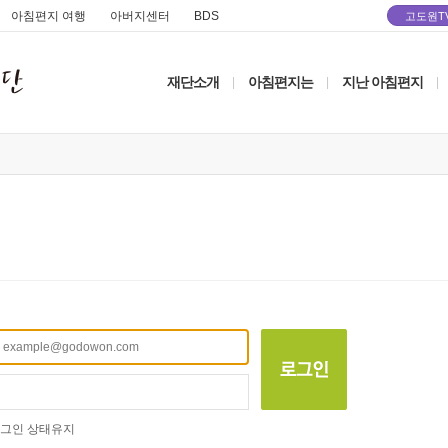
아침편지 여행
아버지센터
BDS
고도원T
재단소개
아침편지는
지난 아침편지
|
|
|
그인 상태유지