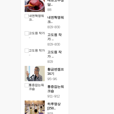
행복한가족
태초고추장
행복한가
여행
담..
여행
24~9/26
8/8
9/24~9/26
건강명상법
내면혁명워
건강명상
..
크..
스..
/9~10/10
8/29~8/30
10/9~10/10
내면혁명워
고도원 작
내면혁명
..
가 ..
크..
/17~10/18
8/29~8/30
10/17~10/18
황금변캠프
고도원 작
황금변캠
7기
가 ..
17기
/30~10/31
8/29
10/30~10/31
통증잡는워
황금변캠프
통증잡는
크숍
16기
크숍
/7~11/8
9/5~9/6
11/7~11/8
내면혁명워
통증잡는워
내면혁명
..
크숍
크..
/12~12/13
9/11~9/12
12/12~12/13
하루명상
[250..
9/19