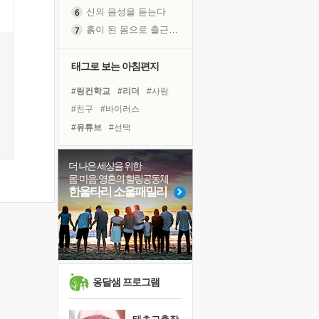
신의 음성을 듣는다
흙이 된 몸으로 출근하는 여자
극과 극의 양 끝단
내가 '나다움'을 찾는 길
태그로 보는 아침편지
피해 갈 수 없는 사건들
#링컨학교
#리더
#사람
처음 손을 잡았던 날
#친구
#바이러스
꿈이 실제가 되는 것
#유튜브
#선택
'말 타는 법'을 먼저
#독서캠프
#명상
#나눔
졸업식 사진을 보며
#건강
#경험
#힐링
#삶
더 나은 세상을 위한
아픈 아버지를 위한 공간 설계
몸·마음·영혼의 힐링공동체
#다짐
#아이들
극심한 변비, 어깨결림, 수면 장애
한울타리 소울패밀리
#비전캠프
#위기
#극복
보고 싶은 어머니
#계획
#독서
#희망
유년 시절의 부산 영도 바다
#도움
#면역력
못된 꼰대들
거울 속의 나
희망이란
옹달샘 프로그램
'모른다'는 것