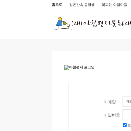
홈으로
깊은산속 옹달샘
꽃피는 아침마을
이메일
비밀번호
로