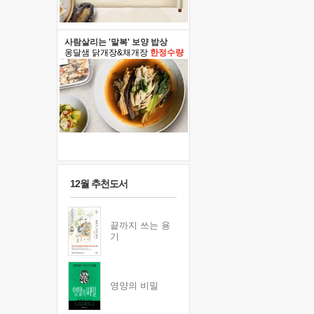
사람살리는 '말복' 보양 밥상
옹달샘 닭개장&채개장
한정수량
12월 추천도서
끝까지 쓰는 용
기
영양의 비밀