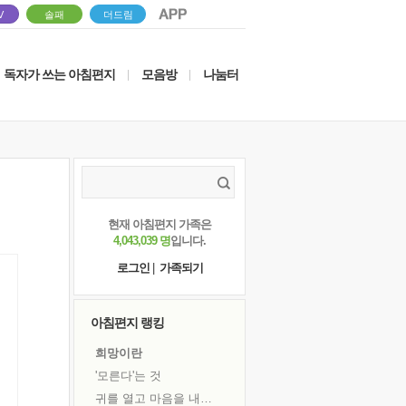
V
솔패
더드림
독자가 쓰는 아침편지
모음방
나눔터
|
|
현재 아침편지 가족은
4,043,039 명
입니다.
로그인
|
가족되기
아침편지 랭킹
희망이란
'모른다'는 것
귀를 열고 마음을 내어주고