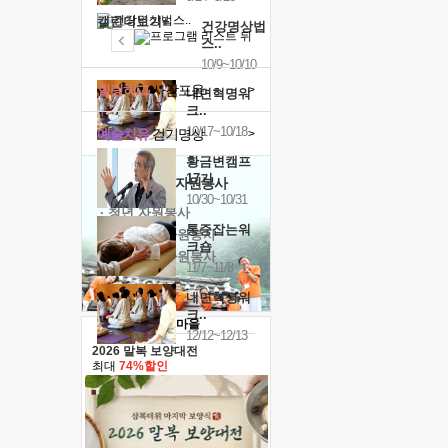
캘린더보기+
건강명상법
스..
10/9~10/10
힐링허그
사감포옹
>
내면혁명워
크..
10/17~10/18
예술치유
걷기명상
>
황금변캠프
17기
'옹달샘의 꽃'
자원봉사
10/30~10/31
· 청년 자원봉사
통증잡는워
· 금빛청년 자원봉사
크숍
· 음식연구 자원봉사
11/7~11/8
내면혁명워
크..
12/12~12/13
2026 말복 보양대전
최대
74%할인