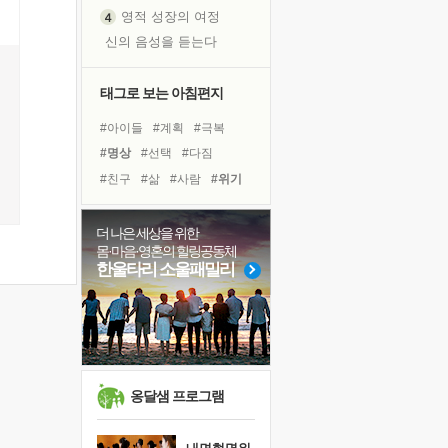
영적 성장의 여정
신의 음성을 듣는다
흙이 된 몸으로 출근하는 여자
극과 극의 양 끝단
태그로 보는 아침편지
내가 '나다움'을 찾는 길
#아이들
#계획
#극복
피해 갈 수 없는 사건들
#명상
#선택
#다짐
처음 손을 잡았던 날
#친구
#삶
#사람
#위기
꿈이 실제가 되는 것
#면역력
#도움
'말 타는 법'을 먼저
#비전캠프
#나눔
#건강
더 나은 세상을 위한
졸업식 사진을 보며
몸·마음·영혼의 힐링공동체
#독서캠프
#독서
#힐링
극심한 변비, 어깨결림, 수면 장애
한울타리 소울패밀리
#바이러스
#유튜브
아픈 아버지를 위한 공간 설계
#리더
#링컨학교
#희망
슬럼프
#경험
보고 싶은 어머니
유년 시절의 부산 영도 바다
못된 꼰대들
옹달샘 프로그램
너무 황홀한 꽃들이여!