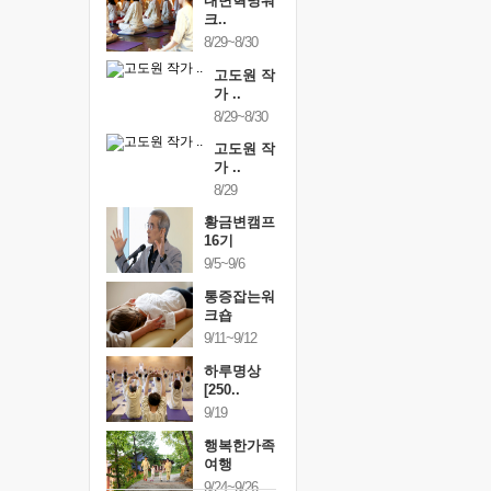
내면혁명워
크..
8/29~8/30
고도원 작
가 ..
8/29~8/30
고도원 작
가 ..
8/29
황금변캠프
16기
9/5~9/6
통증잡는워
크숍
9/11~9/12
하루명상
[250..
9/19
행복한가족
여행
9/24~9/26