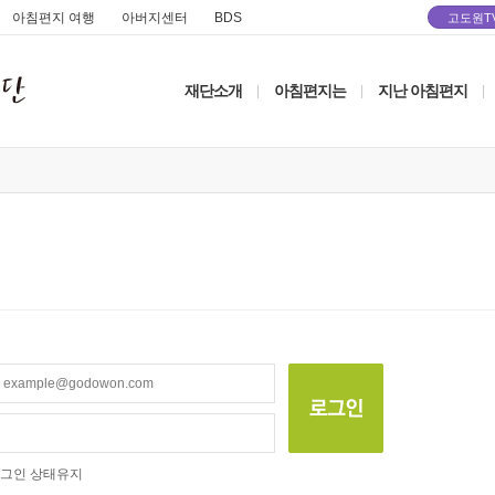
아침편지 여행
아버지센터
BDS
고도원T
재단소개
아침편지는
지난 아침편지
|
|
|
그인 상태유지