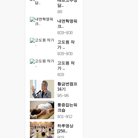
행복한가족
태초고추장
행복한가
여행
담..
여행
24~9/26
8/8
9/24~9/26
건강명상법
내면혁명워
건강명상
..
크..
스..
/9~10/10
8/29~8/30
10/9~10/10
내면혁명워
고도원 작
내면혁명
..
가 ..
크..
/17~10/18
8/29~8/30
10/17~10/18
황금변캠프
고도원 작
황금변캠
7기
가 ..
17기
/30~10/31
8/29
10/30~10/31
통증잡는워
황금변캠프
통증잡는
크숍
16기
크숍
/7~11/8
9/5~9/6
11/7~11/8
내면혁명워
통증잡는워
내면혁명
..
크숍
크..
/12~12/13
9/11~9/12
12/12~12/13
하루명상
[250..
9/19