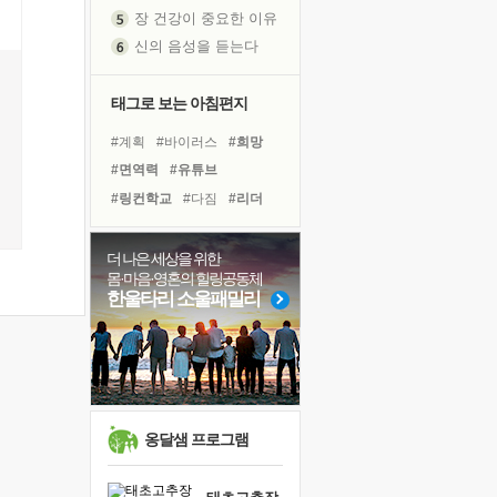
장 건강이 중요한 이유
신의 음성을 듣는다
흙이 된 몸으로 출근하는 여자
극과 극의 양 끝단
태그로 보는 아침편지
내가 '나다움'을 찾는 길
#계획
#바이러스
#희망
피해 갈 수 없는 사건들
#면역력
#유튜브
처음 손을 잡았던 날
#링컨학교
#다짐
#리더
꿈이 실제가 되는 것
#사람
#나눔
#힐링
'말 타는 법'을 먼저
#명상
#친구
#아이들
졸업식 사진을 보며
더 나은 세상을 위한
몸·마음·영혼의 힐링공동체
극심한 변비, 어깨결림, 수면 장애
#극복
#삶
#독서캠프
한울타리 소울패밀리
아픈 아버지를 위한 공간 설계
#위기
#건강
#경험
보고 싶은 어머니
#도움
#선택
#비전캠프
유년 시절의 부산 영도 바다
#독서
못된 꼰대들
거울 속의 나
옹달샘 프로그램
희망이란
'모른다'는 것