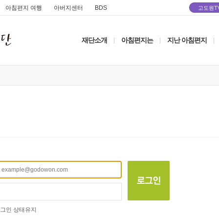
아침편지 여행
아버지센터
BDS
고도원T
재단소개
아침편지는
지난 아침편지
|
|
|
그인 상태유지