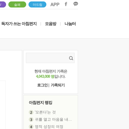
V
솔패
더드림
독자가 쓰는 아침편지
모음방
나눔터
|
|
현재 아침편지 가족은
4,043,008 명
입니다.
로그인
|
가족되기
아침편지 랭킹
'모른다'는 것
귀를 열고 마음을 내어주고
영적 성장의 여정