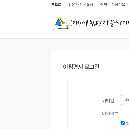
홈으로
깊은산속 옹달샘
꽃피는 아침마을
이메일
비밀번호
로