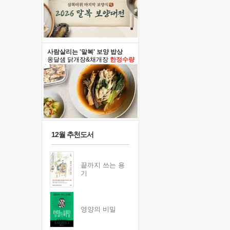
사람살리는 '말복' 보양 밥상
옹달샘 닭개장&채개장
한정수량
12월 추천도서
끝까지 쓰는 용
기
영양의 비밀