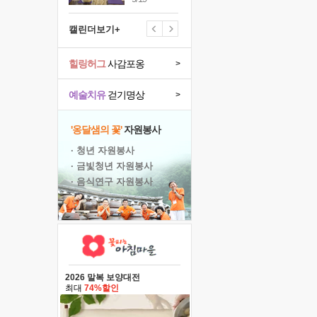
캘린더보기+
힐링허그
사감포옹
>
예술치유
걷기명상
>
'옹달샘의 꽃'
자원봉사
· 청년 자원봉사
· 금빛청년 자원봉사
· 음식연구 자원봉사
2026 말복 보양대전
최대
74%할인