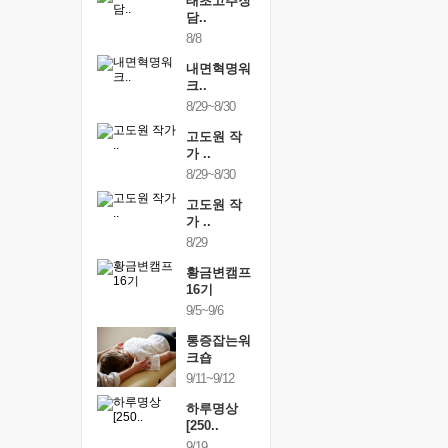
행복한가족
태초고추장
행복한가
여행
담..
여행
24~9/26
8/8
9/24~9/26
건강명상법
내면혁명워
건강명상
..
크..
스..
/9~10/10
8/29~8/30
10/9~10/10
내면혁명워
고도원 작
내면혁명
..
가 ..
크..
/17~10/18
8/29~8/30
10/17~10/18
황금변캠프
고도원 작
황금변캠
7기
가 ..
17기
/30~10/31
8/29
10/30~10/31
통증잡는워
황금변캠프
통증잡는
크숍
16기
크숍
/7~11/8
9/5~9/6
11/7~11/8
내면혁명워
통증잡는워
내면혁명
..
크숍
크..
/12~12/13
9/11~9/12
12/12~12/13
하루명상
[250..
9/19