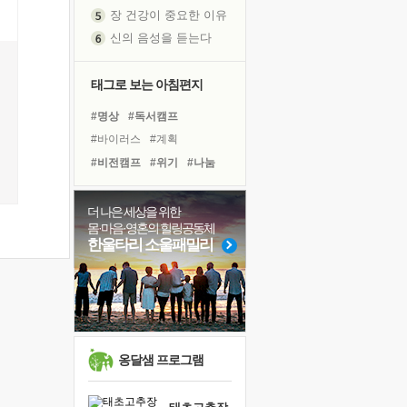
장 건강이 중요한 이유
신의 음성을 듣는다
흙이 된 몸으로 출근하는 여자
극과 극의 양 끝단
태그로 보는 아침편지
내가 '나다움'을 찾는 길
피해 갈 수 없는 사건들
#명상
#독서캠프
처음 손을 잡았던 날
#바이러스
#계획
꿈이 실제가 되는 것
#비전캠프
#위기
#나눔
'말 타는 법'을 먼저
#경험
#리더
#친구
졸업식 사진을 보며
#독서
#힐링
#희망
더 나은 세상을 위한
아픈 아버지를 위한 공간 설계
몸·마음·영혼의 힐링공동체
#링컨학교
#선택
#다짐
한울타리 소울패밀리
극심한 변비, 어깨결림, 수면 장애
#삶
#건강
#극복
#사람
보고 싶은 어머니
#아이들
#도움
#면역력
유년 시절의 부산 영도 바다
#유튜브
못된 꼰대들
거울 속의 나
옹달샘 프로그램
희망이란
'모른다'는 것