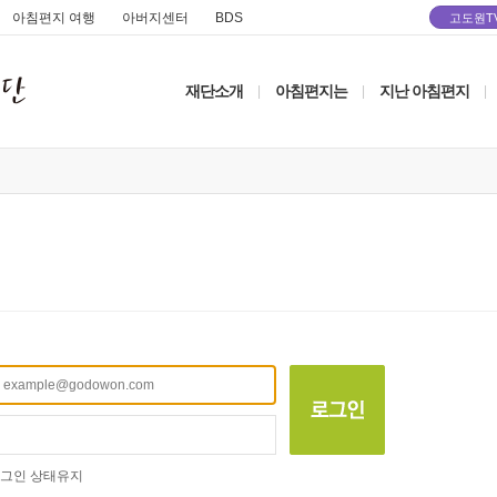
아침편지 여행
아버지센터
BDS
고도원T
재단소개
아침편지는
지난 아침편지
|
|
|
그인 상태유지