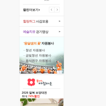
캘린더보기+
힐링허그
사감포옹
>
예술치유
걷기명상
>
'옹달샘의 꽃'
자원봉사
· 청년 자원봉사
· 금빛청년 자원봉사
· 음식연구 자원봉사
2026 말복 보양대전
최대
74%할인