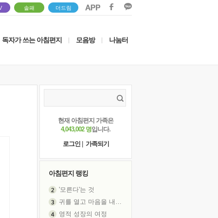
V
솔패
더드림
독자가 쓰는 아침편지
모음방
나눔터
|
|
현재 아침편지 가족은
4,043,002 명
입니다.
로그인
|
가족되기
아침편지 랭킹
'모른다'는 것
귀를 열고 마음을 내어주고
영적 성장의 여정