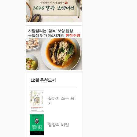
사람살리는 '말복' 보양 밥상
옹달샘 닭개장&채개장
한정수량
12월 추천도서
끝까지 쓰는 용
기
영양의 비밀