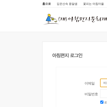
홈으로
깊은산속 옹달샘
꽃피는 아침마을
이메일
비밀번호
로