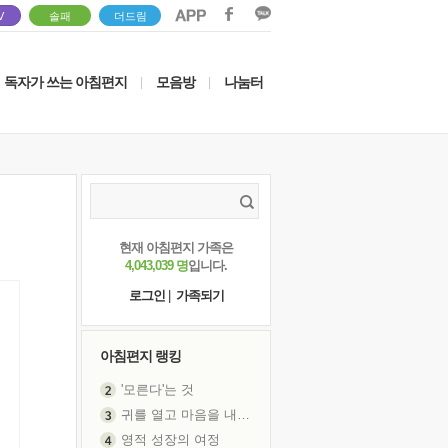
V
솔패
더드림
독자가 쓰는 아침편지
모음방
나눔터
|
|
현재 아침편지 가족은
4,043,039 명
입니다.
로그인
|
가족되기
아침편지 랭킹
'모른다'는 것
귀를 열고 마음을 내어주고
영적 성장의 여정