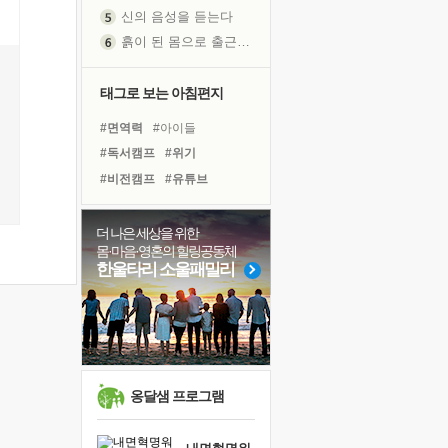
신의 음성을 듣는다
흙이 된 몸으로 출근하는 여자
극과 극의 양 끝단
내가 '나다움'을 찾는 길
태그로 보는 아침편지
피해 갈 수 없는 사건들
처음 손을 잡았던 날
#면역력
#아이들
꿈이 실제가 되는 것
#독서캠프
#위기
'말 타는 법'을 먼저
#비전캠프
#유튜브
졸업식 사진을 보며
#링컨학교
#극복
#친구
극심한 변비, 어깨결림, 수면 장애
#바이러스
#계획
#다짐
더 나은 세상을 위한
몸·마음·영혼의 힐링공동체
아픈 아버지를 위한 공간 설계
#사람
#도움
#리더
한울타리 소울패밀리
슬럼프
#선택
#희망
#경험
보고 싶은 어머니
#독서
#건강
#힐링
유년 시절의 부산 영도 바다
#명상
#나눔
#삶
못된 꼰대들
너무 황홀한 꽃들이여!
옹달샘 프로그램
희망이란
'모른다'는 것