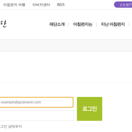
아침편지 여행
아버지센터
BDS
고도원T
재단소개
아침편지는
지난 아침편지
|
|
|
그인 상태유지