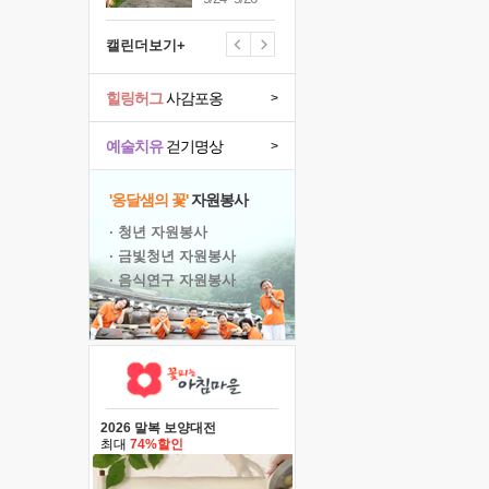
캘린더보기+
힐링허그
사감포옹
>
예술치유
걷기명상
>
'옹달샘의 꽃'
자원봉사
· 청년 자원봉사
· 금빛청년 자원봉사
· 음식연구 자원봉사
2026 말복 보양대전
최대
74%할인