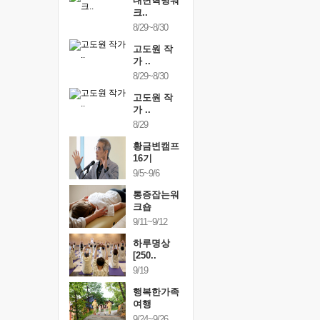
건강명상법
내면혁명워
건강명상
..
크..
스..
/9~10/10
8/29~8/30
10/9~10/10
내면혁명워
고도원 작
내면혁명
..
가 ..
크..
/17~10/18
8/29~8/30
10/17~10/18
황금변캠프
고도원 작
황금변캠
7기
가 ..
17기
/30~10/31
8/29
10/30~10/31
통증잡는워
황금변캠프
통증잡는
크숍
16기
크숍
/7~11/8
9/5~9/6
11/7~11/8
내면혁명워
통증잡는워
내면혁명
..
크숍
크..
/12~12/13
9/11~9/12
12/12~12/13
하루명상
[250..
9/19
행복한가족
여행
9/24~9/26