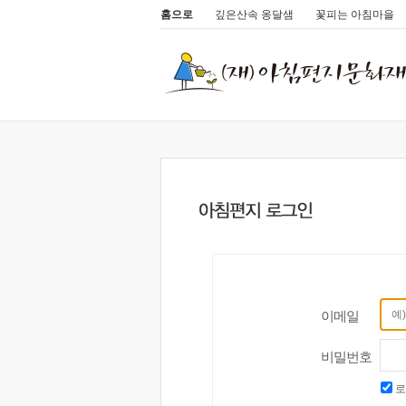
홈으로
깊은산속 옹달샘
꽃피는 아침마을
이메일
비밀번호
로