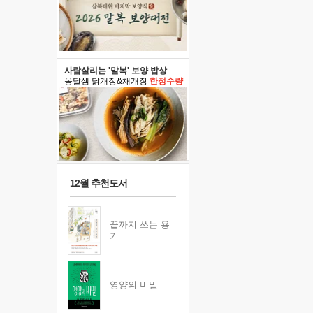
사람살리는 '말복' 보양 밥상
옹달샘 닭개장&채개장
한정수량
12월 추천도서
끝까지 쓰는 용
기
영양의 비밀