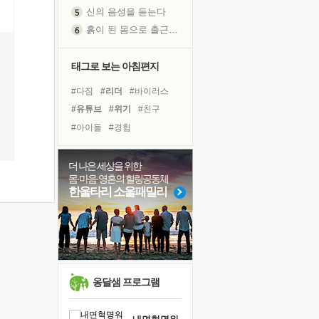
신의 음성을 듣는다
흙이 된 몸으로 출근하는 여자
극과 극의 양 끝단
내가 '나다움'을 찾는 길
태그로 보는 아침편지
피해 갈 수 없는 사건들
#다짐
#리더
#바이러스
처음 손을 잡았던 날
#유튜브
#위기
#친구
꿈이 실제가 되는 것
'말 타는 법'을 먼저
#아이들
#경험
졸업식 사진을 보며
#비전캠프
#힐링
#사람
극심한 변비, 어깨결림, 수면 장애
#계획
#나눔
#면역력
더 나은 세상을 위한
몸·마음·영혼의 힐링공동체
아픈 아버지를 위한 공간 설계
#독서
#도움
#삶
#명상
한울타리 소울패밀리
슬럼프
#극복
#희망
#건강
보고 싶은 어머니
#링컨학교
#선택
유년 시절의 부산 영도 바다
#독서캠프
못된 꼰대들
너무 황홀한 꽃들이여!
옹달샘 프로그램
희망이란
'모른다'는 것