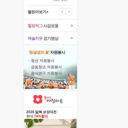
캘린더보기+
힐링허그
사감포옹
>
예술치유
걷기명상
>
'옹달샘의 꽃'
자원봉사
· 청년 자원봉사
· 금빛청년 자원봉사
· 음식연구 자원봉사
2026 말복 보양대전
최대
74%할인