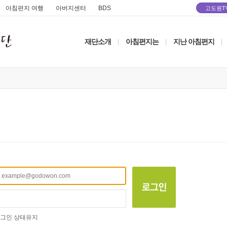
아침편지 여행
아버지센터
BDS
고도원T
재단소개
아침편지는
지난 아침편지
|
|
|
그인 상태유지