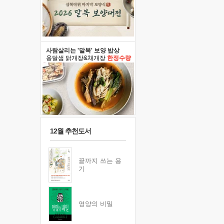
사람살리는 '말복' 보양 밥상
옹달샘 닭개장&채개장
한정수량
12월 추천도서
끝까지 쓰는 용
기
영양의 비밀