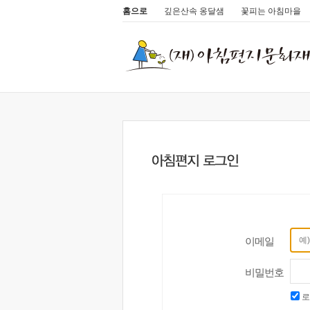
홈으로
깊은산속 옹달샘
꽃피는 아침마을
이메일
비밀번호
로