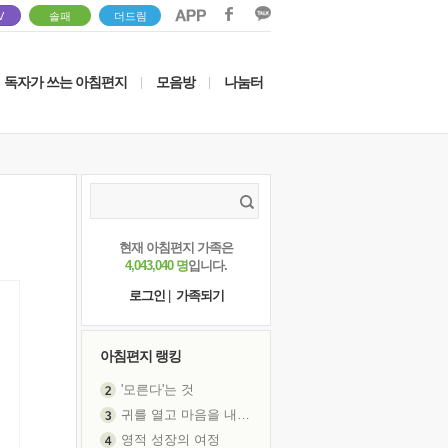
V
솔패
더드림
독자가 쓰는 아침편지
모음방
나눔터
|
|
현재 아침편지 가족은
4,043,040 명
입니다.
로그인
|
가족되기
아침편지 랭킹
'모른다'는 것
귀를 열고 마음을 내어주고
영적 성장의 여정