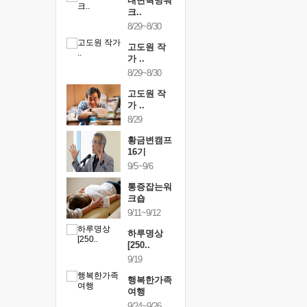
건강명상법
내면혁명워
건강명상
..
크..
스..
/9~10/10
8/29~8/30
10/9~10/10
내면혁명워
고도원 작
내면혁명
..
가 ..
크..
/17~10/18
8/29~8/30
10/17~10/18
황금변캠프
고도원 작
황금변캠
7기
가 ..
17기
/30~10/31
8/29
10/30~10/31
통증잡는워
황금변캠프
통증잡는
크숍
16기
크숍
/7~11/8
9/5~9/6
11/7~11/8
내면혁명워
통증잡는워
내면혁명
..
크숍
크..
/12~12/13
9/11~9/12
12/12~12/13
하루명상
[250..
9/19
행복한가족
여행
9/24~9/26