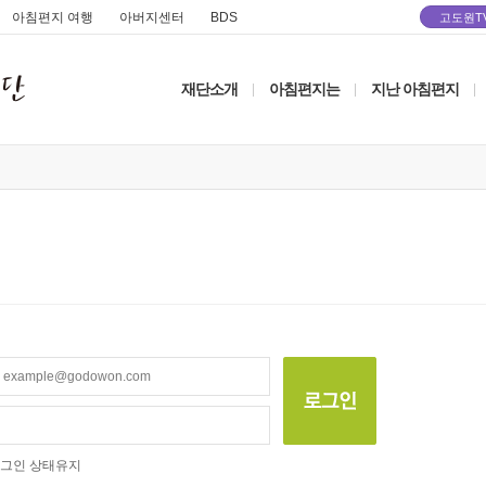
아침편지 여행
아버지센터
BDS
고도원T
재단소개
아침편지는
지난 아침편지
|
|
|
그인 상태유지