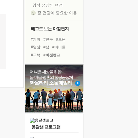
영적 성장의 여정
장 건강이 중요한 이유
신의 음성을 듣는다
흙이 된 몸으로 출근하는 여자
태그로 보는 아침편지
극과 극의 양 끝단
#계획
#친구
#도움
내가 '나다움'을 찾는 길
#명상
#삶
#아이들
피해 갈 수 없는 사건들
#극복
#비전캠프
처음 손을 잡았던 날
#링컨학교
#건강
꿈이 실제가 되는 것
#유튜브
#다짐
#독서
더 나은 세상을 위한
'말 타는 법'을 먼저
몸·마음·영혼의 힐링공동체
#나눔
#선택
#면역력
졸업식 사진을 보며
한울타리 소울패밀리
#사람
#바이러스
#리더
아픈 아버지를 위한 공간 설계
#독서캠프
#힐링
#위기
극심한 변비, 어깨결림, 수면 장애
#경험
#희망
보고 싶은 어머니
유년 시절의 부산 영도 바다
못된 꼰대들
옹달샘 프로그램
거울 속의 나