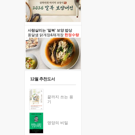
사람살리는 '말복' 보양 밥상
옹달샘 닭개장&채개장
한정수량
12월 추천도서
끝까지 쓰는 용
기
영양의 비밀