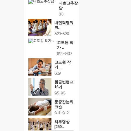
태초고추장
담..
8/8
내면혁명워
크..
8/29~8/30
고도원 작
가 ..
8/29~8/30
고도원 작
가 ..
8/29
황금변캠프
16기
9/5~9/6
통증잡는워
크숍
9/11~9/12
하루명상
[250..