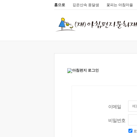
홈으로
깊은산속 옹달샘
꽃피는 아침마을
이메일
비밀번호
로