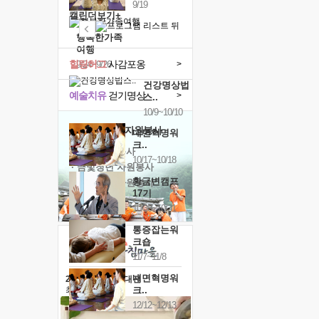
9/19
캘린더보기+
행복한가족
여행
힐링허그
사감포옹
>
9/24~9/26
건강명상법
예술치유
걷기명상
>
스..
10/9~10/10
'옹달샘의 꽃'
자원봉사
내면혁명워
크..
· 청년 자원봉사
10/17~10/18
· 금빛청년 자원봉사
황금변캠프
· 음식연구 자원봉사
17기
10/30~10/31
통증잡는워
크숍
11/7~11/8
내면혁명워
2026 말복 보양대전
크..
최대
74%할인
12/12~12/13