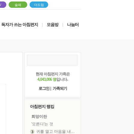
V
솔패
더드림
독자가 쓰는 아침편지
모음방
나눔터
|
|
현재 아침편지 가족은
4,043,006 명
입니다.
로그인
|
가족되기
아침편지 랭킹
희망이란
'모른다'는 것
귀를 열고 마음을 내어주고