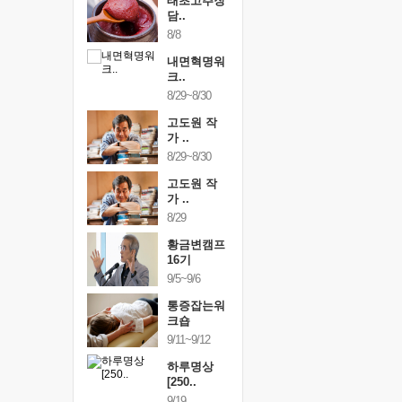
행복한가족
태초고추장
행복한가
여행
담..
여행
24~9/26
8/8
9/24~9/26
건강명상법
내면혁명워
건강명상
..
크..
스..
/9~10/10
8/29~8/30
10/9~10/10
내면혁명워
고도원 작
내면혁명
..
가 ..
크..
/17~10/18
8/29~8/30
10/17~10/18
황금변캠프
고도원 작
황금변캠
7기
가 ..
17기
/30~10/31
8/29
10/30~10/31
통증잡는워
황금변캠프
통증잡는
크숍
16기
크숍
/7~11/8
9/5~9/6
11/7~11/8
내면혁명워
통증잡는워
내면혁명
..
크숍
크..
/12~12/13
9/11~9/12
12/12~12/13
하루명상
[250..
9/19