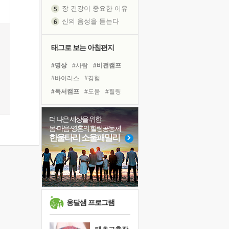
장 건강이 중요한 이유
신의 음성을 듣는다
흙이 된 몸으로 출근하는 여자
극과 극의 양 끝단
태그로 보는 아침편지
내가 '나다움'을 찾는 길
#명상
#사람
#비전캠프
피해 갈 수 없는 사건들
#바이러스
#경험
처음 손을 잡았던 날
#독서캠프
#도움
#힐링
꿈이 실제가 되는 것
#건강
#선택
#다짐
'말 타는 법'을 먼저
#면역력
#삶
#위기
아픈 아버지를 위한 공간 설계
더 나은 세상을 위한
몸·마음·영혼의 힐링공동체
졸업식 사진을 보며
#나눔
#극복
#아이들
한울타리 소울패밀리
극심한 변비, 어깨결림, 수면 장애
#링컨학교
#친구
#리더
보고 싶은 어머니
#유튜브
#독서
#계획
마음이 멈춰 버린 곳
#희망
유년 시절의 부산 영도 바다
못된 꼰대들
옹달샘 프로그램
희망이란
'모른다'는 것