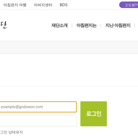
아침편지 여행
아버지센터
BDS
고도원T
재단소개
아침편지는
지난 아침편지
|
|
|
그인 상태유지