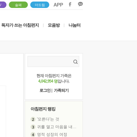
V
솔패
더드림
독자가 쓰는 아침편지
모음방
나눔터
|
|
현재 아침편지 가족은
4,042,954 명
입니다.
로그인
|
가족되기
아침편지 랭킹
'모른다'는 것
귀를 열고 마음을 내어주고
영적 성장의 여정