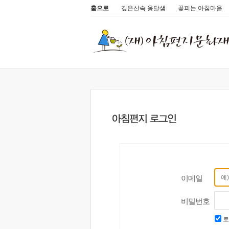
홈으로
깊은산속 옹달샘
꽃피는 아침마을
이메일
비밀번호
로