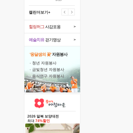
캘린더보기+
힐링허그
사감포옹
>
예술치유
걷기명상
>
'옹달샘의 꽃'
자원봉사
· 청년 자원봉사
· 금빛청년 자원봉사
· 음식연구 자원봉사
2026 말복 보양대전
최대
74%할인