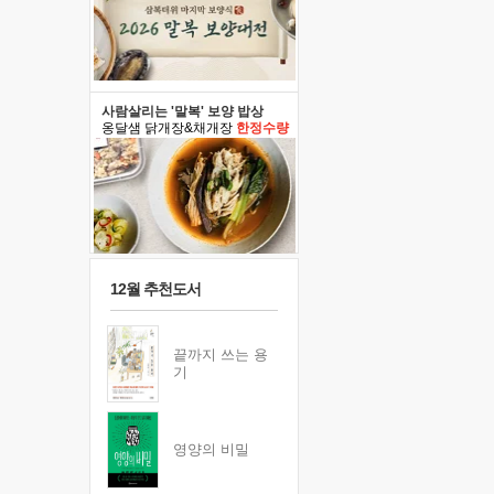
사람살리는 '말복' 보양 밥상
옹달샘 닭개장&채개장
한정수량
12월 추천도서
끝까지 쓰는 용
기
영양의 비밀