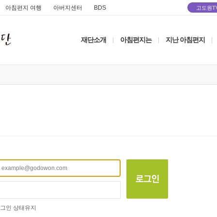
아침편지 여행
아버지센터
BDS
고도원T
재단소개
아침편지는
지난 아침편지
|
|
|
그인 상태유지