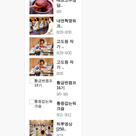
행복한가족
태초고추장
행복한가
여행
담..
여행
24~9/26
8/8
9/24~9/26
건강명상법
내면혁명워
건강명상
..
크..
스..
/9~10/10
8/29~8/30
10/9~10/10
내면혁명워
고도원 작
내면혁명
..
가 ..
크..
/17~10/18
8/29~8/30
10/17~10/18
황금변캠프
고도원 작
황금변캠
7기
가 ..
17기
/30~10/31
8/29
10/30~10/31
통증잡는워
황금변캠프
통증잡는
크숍
16기
크숍
/7~11/8
9/5~9/6
11/7~11/8
내면혁명워
통증잡는워
내면혁명
..
크숍
크..
/12~12/13
9/11~9/12
12/12~12/13
하루명상
[250..
9/19