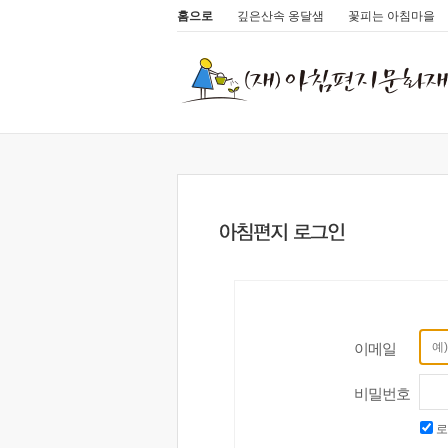
홈으로
깊은산속 옹달샘
꽃피는 아침마을
이메일
비밀번호
로