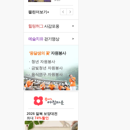
캘린더보기+
힐링허그
사감포옹
>
예술치유
걷기명상
>
'옹달샘의 꽃'
자원봉사
· 청년 자원봉사
· 금빛청년 자원봉사
· 음식연구 자원봉사
2026 말복 보양대전
최대
74%할인