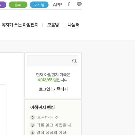
V
솔패
더드림
독자가 쓰는 아침편지
모음방
나눔터
|
|
현재 아침편지 가족은
4,042,955 명
입니다.
로그인
|
가족되기
아침편지 랭킹
'모른다'는 것
귀를 열고 마음을 내어주고
영적 성장의 여정