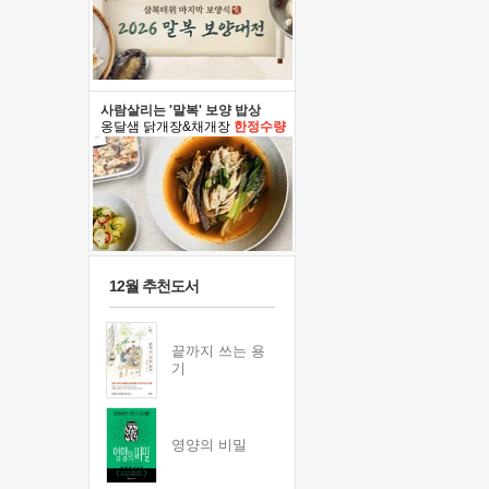
사람살리는 '말복' 보양 밥상
옹달샘 닭개장&채개장
한정수량
12월 추천도서
끝까지 쓰는 용
기
영양의 비밀