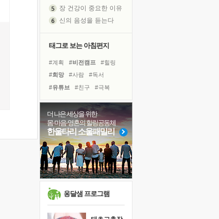
장 건강이 중요한 이유
신의 음성을 듣는다
흙이 된 몸으로 출근하는 여자
극과 극의 양 끝단
태그로 보는 아침편지
내가 '나다움'을 찾는 길
#계획
#비전캠프
#힐링
피해 갈 수 없는 사건들
#희망
#사람
#독서
처음 손을 잡았던 날
#유튜브
#친구
#극복
꿈이 실제가 되는 것
#선택
#건강
#위기
#삶
'말 타는 법'을 먼저
#명상
#나눔
#다짐
더 나은 세상을 위한
아픈 아버지를 위한 공간 설계
몸·마음·영혼의 힐링공동체
#바이러스
#링컨학교
졸업식 사진을 보며
한울타리 소울패밀리
#경험
#면역력
#리더
극심한 변비, 어깨결림, 수면 장애
#아이들
#도움
보고 싶은 어머니
#독서캠프
마음이 멈춰 버린 곳
유년 시절의 부산 영도 바다
못된 꼰대들
옹달샘 프로그램
희망이란
'모른다'는 것