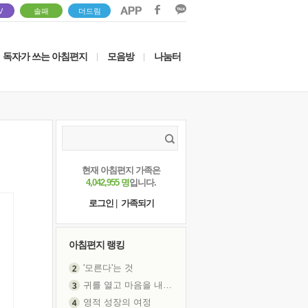
V
솔패
더드림
독자가 쓰는 아침편지
모음방
나눔터
|
|
현재 아침편지 가족은
4,042,955 명
입니다.
로그인
|
가족되기
아침편지 랭킹
'모른다'는 것
귀를 열고 마음을 내어주고
영적 성장의 여정
장 건강이 중요한 이유