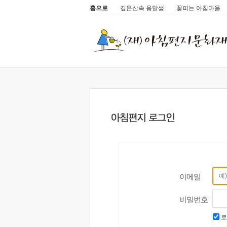
홈으로
깊은산속 옹달샘
꽃피는 아침마을
이메일
비밀번호
로