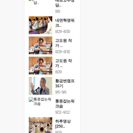
행복한가족
태초고추장
행복한가
여행
담..
여행
24~9/26
8/8
9/24~9/26
건강명상법
내면혁명워
건강명상
..
크..
스..
/9~10/10
8/29~8/30
10/9~10/10
내면혁명워
고도원 작
내면혁명
..
가 ..
크..
/17~10/18
8/29~8/30
10/17~10/18
황금변캠프
고도원 작
황금변캠
7기
가 ..
17기
/30~10/31
8/29
10/30~10/31
통증잡는워
황금변캠프
통증잡는
크숍
16기
크숍
/7~11/8
9/5~9/6
11/7~11/8
내면혁명워
통증잡는워
내면혁명
..
크숍
크..
/12~12/13
9/11~9/12
12/12~12/13
하루명상
[250..
9/19