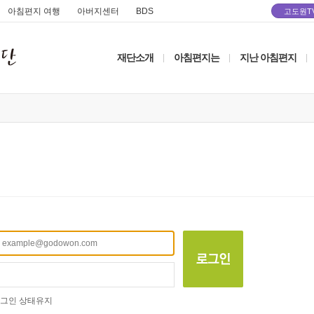
아침편지 여행
아버지센터
BDS
고도원T
재단소개
아침편지는
지난 아침편지
|
|
|
그인 상태유지