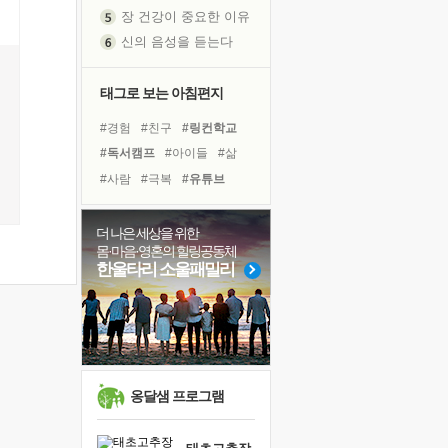
신의 음성을 듣는다
흙이 된 몸으로 출근하는 여자
극과 극의 양 끝단
태그로 보는 아침편지
내가 '나다움'을 찾는 길
피해 갈 수 없는 사건들
#경험
#친구
#링컨학교
처음 손을 잡았던 날
#독서캠프
#아이들
#삶
꿈이 실제가 되는 것
#사람
#극복
#유튜브
'말 타는 법'을 먼저
#희망
#계획
#나눔
아픈 아버지를 위한 공간 설계
#다짐
#독서
#비전캠프
더 나은 세상을 위한
졸업식 사진을 보며
몸·마음·영혼의 힐링공동체
#건강
#위기
#리더
한울타리 소울패밀리
극심한 변비, 어깨결림, 수면 장애
#선택
#바이러스
#명상
보고 싶은 어머니
#힐링
#면역력
#도움
마음이 멈춰 버린 곳
유년 시절의 부산 영도 바다
못된 꼰대들
희망이란
옹달샘 프로그램
'모른다'는 것