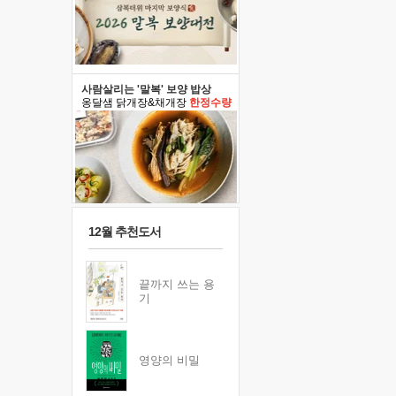
사람살리는 '말복' 보양 밥상
옹달샘 닭개장&채개장
한정수량
12월 추천도서
끝까지 쓰는 용
기
영양의 비밀