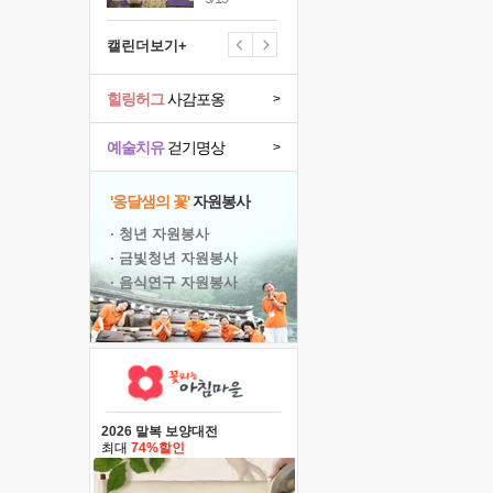
캘린더보기+
힐링허그
사감포옹
>
예술치유
걷기명상
>
'옹달샘의 꽃'
자원봉사
· 청년 자원봉사
· 금빛청년 자원봉사
· 음식연구 자원봉사
2026 말복 보양대전
최대
74%할인