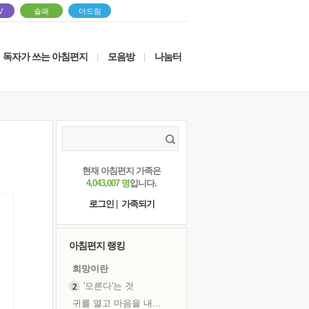
V
솔패
더드림
독자가 쓰는 아침편지
모음방
나눔터
|
|
현재 아침편지 가족은
4,043,007 명
입니다.
로그인
|
가족되기
아침편지 랭킹
희망이란
'모른다'는 것
귀를 열고 마음을 내어주고