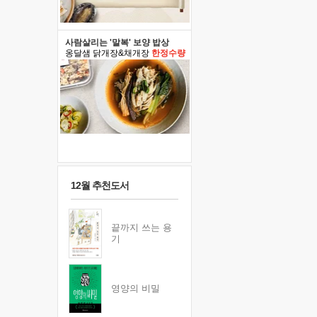
사람살리는 '말복' 보양 밥상
옹달샘 닭개장&채개장
한정수량
12월 추천도서
끝까지 쓰는 용
기
영양의 비밀