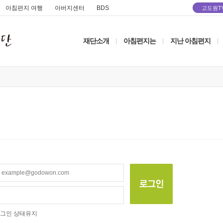
아침편지 여행
아버지센터
BDS
고도원T
재단소개
아침편지는
지난 아침편지
|
|
|
그인 상태유지