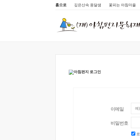
홈으로
깊은산속 옹달샘
꽃피는 아침마을
이메일
비밀번호
로