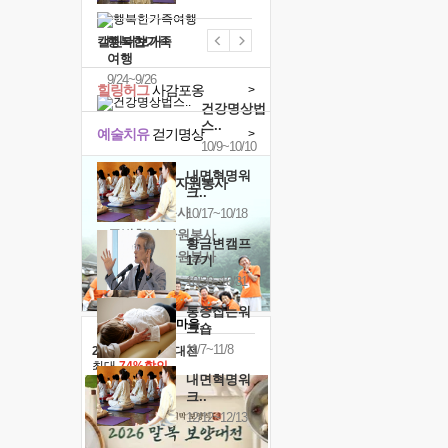
캘린더보기+
행복한가족
여행
9/24~9/26
힐링허그
사감포옹
>
건강명상법
스..
예술치유
걷기명상
>
10/9~10/10
내면혁명워
'옹달샘의 꽃'
자원봉사
크..
· 청년 자원봉사
10/17~10/18
· 금빛청년 자원봉사
황금변캠프
· 음식연구 자원봉사
17기
10/30~10/31
통증잡는워
크숍
11/7~11/8
2026 말복 보양대전
최대
74%할인
내면혁명워
크..
12/12~12/13