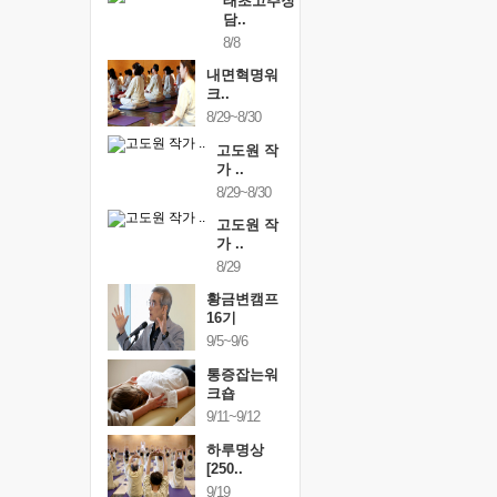
태초고추장
담..
8/8
내면혁명워
크..
8/29~8/30
고도원 작
가 ..
8/29~8/30
고도원 작
가 ..
8/29
황금변캠프
16기
9/5~9/6
통증잡는워
크숍
9/11~9/12
하루명상
[250..
9/19