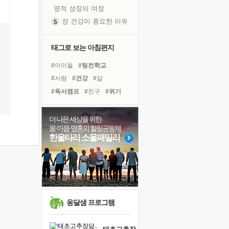
영적 성장의 여정
장 건강이 중요한 이유
신의 음성을 듣는다
흙이 된 몸으로 출근하는 여자
태그로 보는 아침편지
극과 극의 양 끝단
#아이들
#링컨학교
내가 '나다움'을 찾는 길
#사람
#건강
#삶
피해 갈 수 없는 사건들
#독서캠프
#친구
#위기
처음 손을 잡았던 날
#면역력
#도움
#극복
꿈이 실제가 되는 것
#명상
#경험
#선택
더 나은 세상을 위한
'말 타는 법'을 먼저
몸·마음·영혼의 힐링공동체
#비전캠프
#다짐
#나눔
졸업식 사진을 보며
한울타리 소울패밀리
#힐링
#계획
#유튜브
아픈 아버지를 위한 공간 설계
#바이러스
#희망
#리더
극심한 변비, 어깨결림, 수면 장애
#독서
보고 싶은 어머니
유년 시절의 부산 영도 바다
못된 꼰대들
옹달샘 프로그램
거울 속의 나