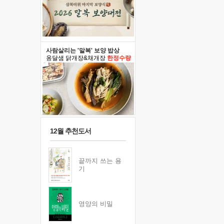
사람살리는 '말복' 보양 밥상
옹달샘 닭개장&채개장
한정수량
12월 추천도서
끝까지 쓰는 용
기
영양의 비밀