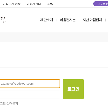
아침편지 여행
아버지센터
BDS
고도원T
재단소개
아침편지는
지난 아침편지
|
|
|
그인 상태유지