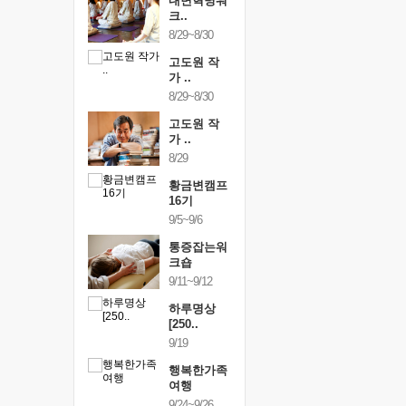
건강명상법
내면혁명워
건강명상
..
크..
스..
/9~10/10
8/29~8/30
10/9~10/10
내면혁명워
고도원 작
내면혁명
..
가 ..
크..
/17~10/18
8/29~8/30
10/17~10/18
황금변캠프
고도원 작
황금변캠
7기
가 ..
17기
/30~10/31
8/29
10/30~10/31
통증잡는워
황금변캠프
통증잡는
크숍
16기
크숍
/7~11/8
9/5~9/6
11/7~11/8
내면혁명워
통증잡는워
내면혁명
..
크숍
크..
/12~12/13
9/11~9/12
12/12~12/13
하루명상
[250..
9/19
행복한가족
여행
9/24~9/26