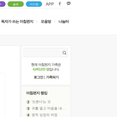
V
솔패
더드림
독자가 쓰는 아침편지
모음방
나눔터
|
|
현재 아침편지 가족은
4,043,033 명
입니다.
로그인
|
가족되기
아침편지 랭킹
'모른다'는 것
귀를 열고 마음을 내어주고
영적 성장의 여정