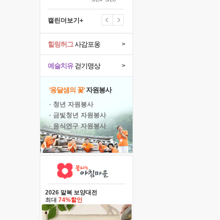
캘린더보기+
힐링허그
사감포옹
>
예술치유
걷기명상
>
'옹달샘의 꽃'
자원봉사
· 청년 자원봉사
· 금빛청년 자원봉사
· 음식연구 자원봉사
2026 말복 보양대전
최대
74%할인