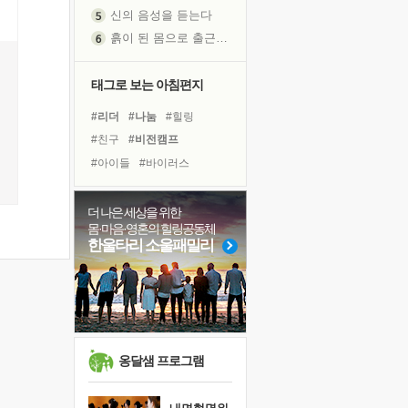
신의 음성을 듣는다
흙이 된 몸으로 출근하는 여자
극과 극의 양 끝단
내가 '나다움'을 찾는 길
태그로 보는 아침편지
피해 갈 수 없는 사건들
#리더
#나눔
#힐링
처음 손을 잡았던 날
#친구
#비전캠프
꿈이 실제가 되는 것
#아이들
#바이러스
'말 타는 법'을 먼저
#독서캠프
#희망
#도움
졸업식 사진을 보며
#독서
#링컨학교
#계획
극심한 변비, 어깨결림, 수면 장애
더 나은 세상을 위한
몸·마음·영혼의 힐링공동체
#명상
#위기
#극복
아픈 아버지를 위한 공간 설계
한울타리 소울패밀리
#경험
#유튜브
#다짐
슬럼프
#삶
#건강
#선택
보고 싶은 어머니
유년 시절의 부산 영도 바다
#면역력
#사람
못된 꼰대들
너무 황홀한 꽃들이여!
옹달샘 프로그램
희망이란
'모른다'는 것