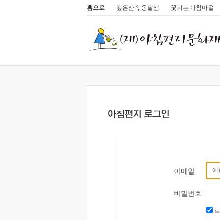
홈으로
깊은산속 옹달샘
꽃피는 아침마을
이메일
비밀번호
로