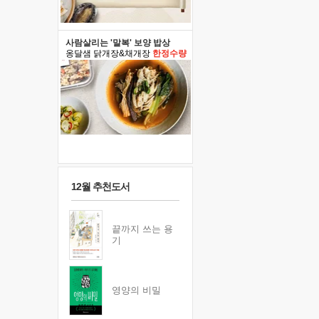
사람살리는 '말복' 보양 밥상
옹달샘 닭개장&채개장
한정수량
12월 추천도서
끝까지 쓰는 용
기
영양의 비밀