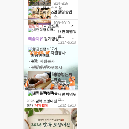
9/24~9/26
캘린더보기+
건강명상법
스..
10/9~10/10
힐링허그
사감포옹
>
내면혁명워
크..
예술치유
걷기명상
>
10/17~10/18
'옹달샘의 꽃'
자원봉사
황금변캠프
17기
· 청년 자원봉사
10/30~10/31
· 금빛청년 자원봉사
· 음식연구 자원봉사
통증잡는워
크숍
11/7~11/8
내면혁명워
크..
2026 말복 보양대전
12/12~12/13
최대
74%할인