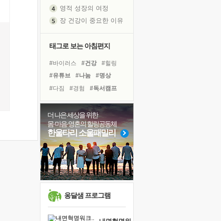
영적 성장의 여정
장 건강이 중요한 이유
신의 음성을 듣는다
흙이 된 몸으로 출근하는 여자
태그로 보는 아침편지
극과 극의 양 끝단
#바이러스
#건강
#힐링
내가 '나다움'을 찾는 길
#유튜브
#나눔
#명상
피해 갈 수 없는 사건들
#다짐
#경험
#독서캠프
처음 손을 잡았던 날
#독서
#극복
#계획
#삶
꿈이 실제가 되는 것
#위기
#친구
#링컨학교
더 나은 세상을 위한
'말 타는 법'을 먼저
몸·마음·영혼의 힐링공동체
#도움
#사람
#비전캠프
졸업식 사진을 보며
한울타리 소울패밀리
#리더
#희망
#면역력
극심한 변비, 어깨결림, 수면 장애
#선택
#아이들
아픈 아버지를 위한 공간 설계
슬럼프
보고 싶은 어머니
유년 시절의 부산 영도 바다
옹달샘 프로그램
못된 꼰대들