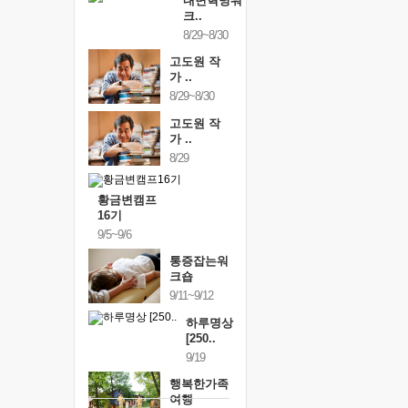
내면혁명워
크..
8/29~8/30
고도원 작
가 ..
8/29~8/30
고도원 작
가 ..
8/29
황금변캠프
16기
9/5~9/6
통증잡는워
크숍
9/11~9/12
하루명상
[250..
9/19
행복한가족
여행