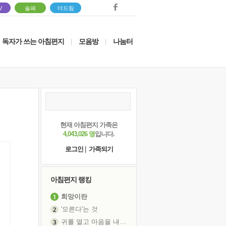
V
솔패
더드림
독자가 쓰는 아침편지
모음방
나눔터
|
|
현재 아침편지 가족은
4,043,026 명
입니다.
로그인
|
가족되기
아침편지 랭킹
희망이란
'모른다'는 것
귀를 열고 마음을 내어주고