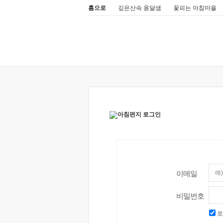
홈으로
깊은산속 옹달샘
꽃피는 아침마을
이메일
비밀번호
로