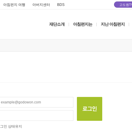
아침편지 여행
아버지센터
BDS
고도원T
재단소개
아침편지는
지난 아침편지
|
|
|
그인 상태유지