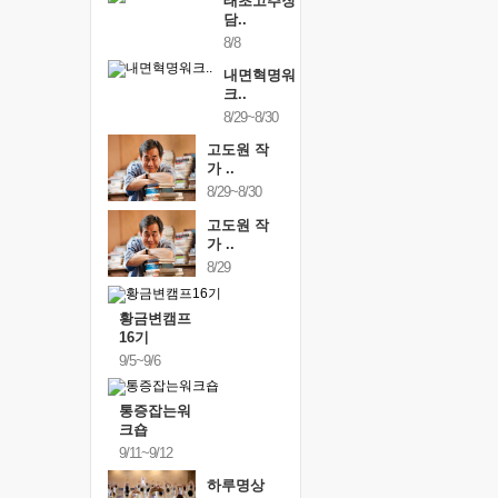
태초고추장
담..
8/8
내면혁명워
크..
8/29~8/30
고도원 작
가 ..
8/29~8/30
고도원 작
가 ..
8/29
황금변캠프
16기
9/5~9/6
통증잡는워
크숍
9/11~9/12
하루명상