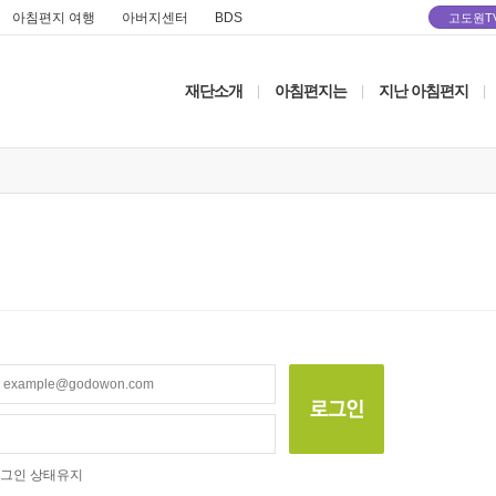
아침편지 여행
아버지센터
BDS
고도원T
재단소개
아침편지는
지난 아침편지
|
|
|
그인 상태유지