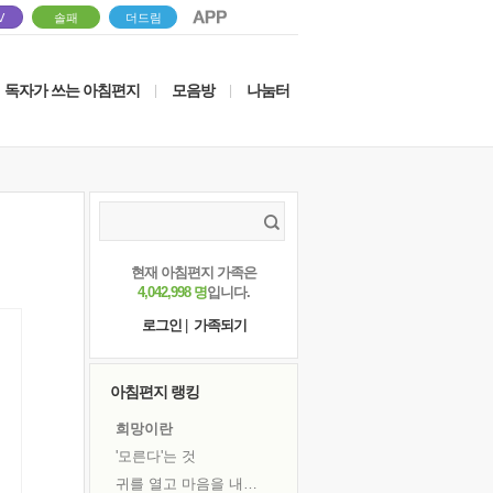
V
솔패
더드림
독자가 쓰는 아침편지
모음방
나눔터
|
|
현재 아침편지 가족은
4,042,998 명
입니다.
로그인
|
가족되기
아침편지 랭킹
희망이란
'모른다'는 것
귀를 열고 마음을 내어주고