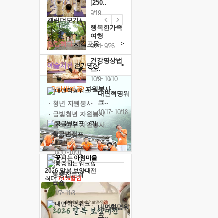
[250..
9/19
캘린더보기+
행복한가족
여행
힐링허그
사감포옹
>
9/24~9/26
건강명상법
예술치유
걷기명상
>
스..
10/9~10/10
'옹달샘의 꽃'
자원봉사
내면혁명워
크..
· 청년 자원봉사
10/17~10/18
· 금빛청년 자원봉사
· 음식연구 자원봉사
황금변캠프
17기
10/30~10/31
2026 말복 보양대전
통증잡는워
최대
74%할인
크숍
11/7~11/8
내면혁명워
크..