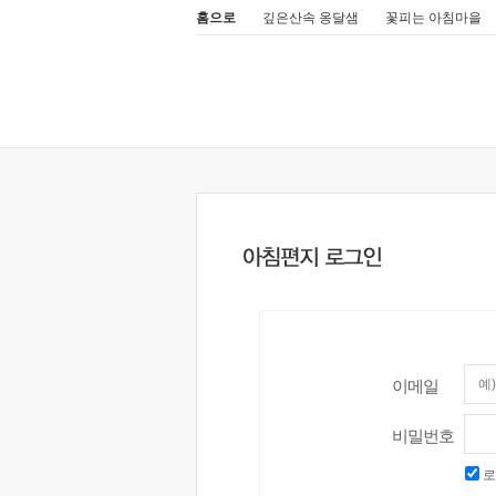
홈으로
깊은산속 옹달샘
꽃피는 아침마을
이메일
비밀번호
로