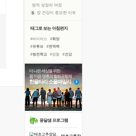
영적 성장의 여정
장 건강이 중요한 이유
신의 음성을 듣는다
흙이 된 몸으로 출근하는 여자
태그로 보는 아침편지
극과 극의 양 끝단
#바이러스
#희망
내가 '나다움'을 찾는 길
#유튜브
#면역력
피해 갈 수 없는 사건들
#링컨학교
#경험
#건강
처음 손을 잡았던 날
#삶
#아이들
#독서
꿈이 실제가 되는 것
#선택
#위기
#독서캠프
더 나은 세상을 위한
'말 타는 법'을 먼저
몸·마음·영혼의 힐링공동체
#사람
#도움
#리더
졸업식 사진을 보며
한울타리 소울패밀리
#계획
#나눔
#다짐
아픈 아버지를 위한 공간 설계
#친구
#힐링
#극복
극심한 변비, 어깨결림, 수면 장애
#비전캠프
#명상
보고 싶은 어머니
유년 시절의 부산 영도 바다
못된 꼰대들
옹달샘 프로그램
거울 속의 나