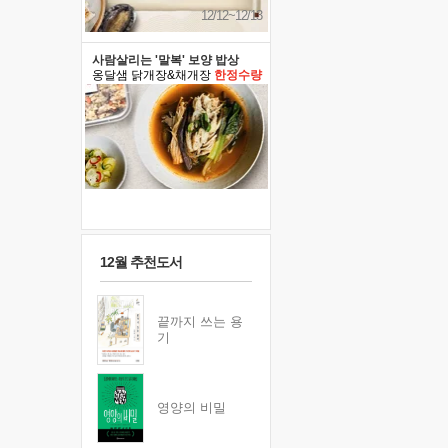
12/12~12/13
사람살리는 '말복' 보양 밥상
옹달샘 닭개장&채개장
한정수량
12월 추천도서
끝까지 쓰는 용
기
영양의 비밀