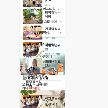
[250..
캘린더보기+
9/19
행복한가족
여행
힐링허그
사감포옹
9/24~9/26
>
건강명상법
예술치유
걷기명상
>
스..
10/9~10/10
'옹달샘의 꽃'
자원봉사
내면혁명워
크..
· 청년 자원봉사
10/17~10/18
· 금빛청년 자원봉사
황금변캠프
· 음식연구 자원봉사
17기
10/30~10/31
통증잡는워
2026 말복 보양대전
크숍
최대
74%할인
11/7~11/8
내면혁명워
크..
12/12~12/13