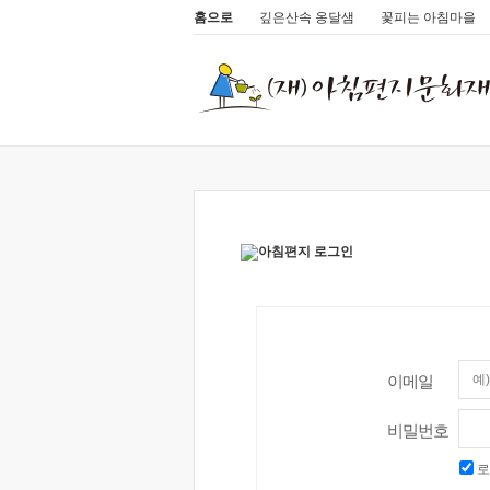
홈으로
깊은산속 옹달샘
꽃피는 아침마을
이메일
비밀번호
로