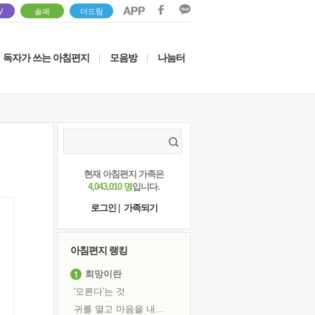
V
솔패
더드림
독자가 쓰는 아침편지
모음방
나눔터
|
|
현재 아침편지 가족은
4,043,010 명
입니다.
로그인
|
가족되기
아침편지 랭킹
희망이란
'모른다'는 것
귀를 열고 마음을 내어주고