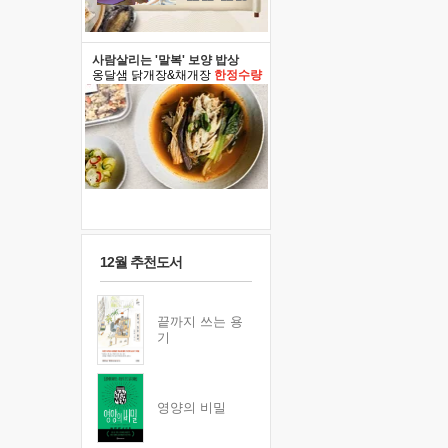
사람살리는 '말복' 보양 밥상
옹달샘 닭개장&채개장
한정수량
12월 추천도서
끝까지 쓰는 용
기
영양의 비밀