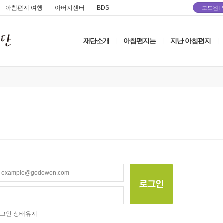
아침편지 여행
아버지센터
BDS
고도원T
재단소개
아침편지는
지난 아침편지
|
|
|
그인 상태유지