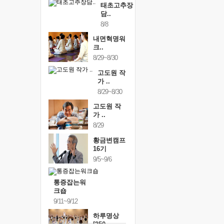
태초고추장
담..
8/8
내면혁명워
크..
8/29~8/30
고도원 작
가 ..
8/29~8/30
고도원 작
가 ..
8/29
황금변캠프
16기
9/5~9/6
통증잡는워
크숍
9/11~9/12
하루명상