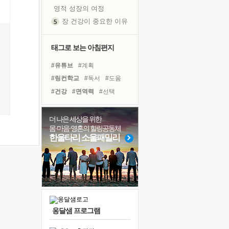
영적 성장의 여정
장 건강이 중요한 이유
신의 음성을 듣는다
흙이 된 몸으로 출근하는 여자
태그로 보는 아침편지
극과 극의 양 끝단
#유튜브
#계획
내가 '나다움'을 찾는 길
#링컨학교
#독서
#도움
피해 갈 수 없는 사건들
#건강
#면역력
#선택
처음 손을 잡았던 날
#친구
#힐링
#리더
꿈이 실제가 되는 것
#바이러스
#아이들
#삶
더 나은 세상을 위한
'말 타는 법'을 먼저
몸·마음·영혼의 힐링공동체
#비전캠프
#위기
#명상
졸업식 사진을 보며
한울타리 소울패밀리
#나눔
#극복
#다짐
극심한 변비, 어깨결림, 수면 장애
#경험
#독서캠프
#사람
아픈 아버지를 위한 공간 설계
#희망
슬럼프
보고 싶은 어머니
유년 시절의 부산 영도 바다
옹달샘 프로그램
못된 꼰대들