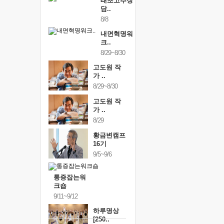
태초고추장
담..
8/8
내면혁명워
크..
8/29~8/30
고도원 작
가 ..
8/29~8/30
고도원 작
가 ..
8/29
황금변캠프
16기
9/5~9/6
통증잡는워
크숍
9/11~9/12
하루명상
[250..