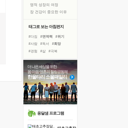
영적 성장의 여정
장 건강이 중요한 이유
신의 음성을 듣는다
흙이 된 몸으로 출근하는 여자
태그로 보는 아침편지
극과 극의 양 끝단
#다짐
#면역력
#위기
내가 '나다움'을 찾는 길
#사람
#독서
#희망
피해 갈 수 없는 사건들
#경험
#삶
#극복
처음 손을 잡았던 날
#독서캠프
#선택
꿈이 실제가 되는 것
#유튜브
#비전캠프
더 나은 세상을 위한
'말 타는 법'을 먼저
몸·마음·영혼의 힐링공동체
#도움
#나눔
#아이들
졸업식 사진을 보며
한울타리 소울패밀리
#바이러스
#리더
#힐링
극심한 변비, 어깨결림, 수면 장애
#명상
#건강
#링컨학교
아픈 아버지를 위한 공간 설계
#계획
#친구
슬럼프
보고 싶은 어머니
유년 시절의 부산 영도 바다
옹달샘 프로그램
못된 꼰대들