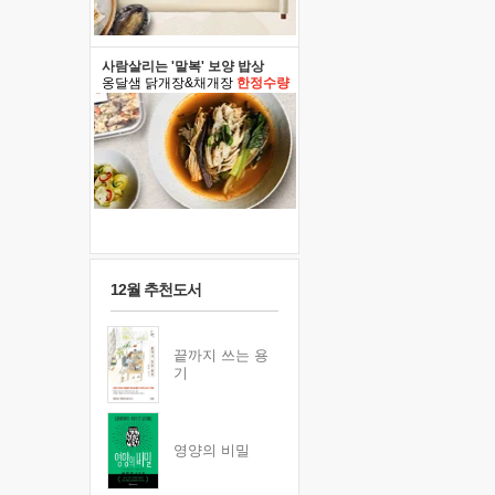
사람살리는 '말복' 보양 밥상
옹달샘 닭개장&채개장
한정수량
12월 추천도서
끝까지 쓰는 용
기
영양의 비밀