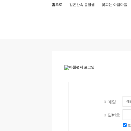
홈으로
깊은산속 옹달샘
꽃피는 아침마을
이메일
비밀번호
로