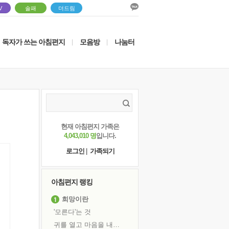
V
솔패
더드림
독자가 쓰는 아침편지
모음방
나눔터
|
|
현재 아침편지 가족은
4,043,010 명
입니다.
로그인
|
가족되기
아침편지 랭킹
희망이란
'모른다'는 것
귀를 열고 마음을 내어주고