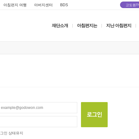
아침편지 여행
아버지센터
BDS
고도원T
재단소개
아침편지는
지난 아침편지
|
|
|
그인 상태유지