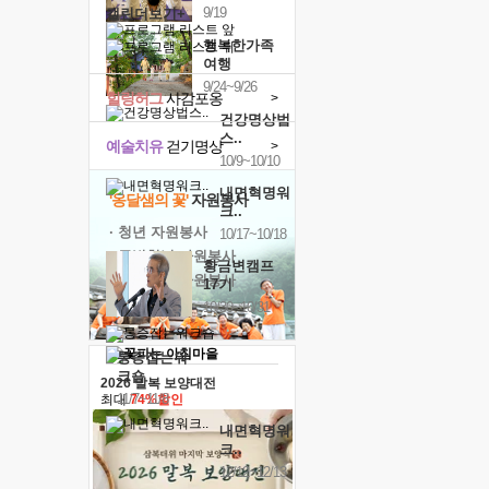
9/19
캘린더보기+
행복한가족
여행
9/24~9/26
힐링허그
사감포옹
>
건강명상법
스..
예술치유
걷기명상
>
10/9~10/10
내면혁명워
'옹달샘의 꽃'
자원봉사
크..
· 청년 자원봉사
10/17~10/18
· 금빛청년 자원봉사
황금변캠프
· 음식연구 자원봉사
17기
10/30~10/31
통증잡는워
크숍
2026 말복 보양대전
11/7~11/8
최대
74%할인
내면혁명워
크..
12/12~12/13