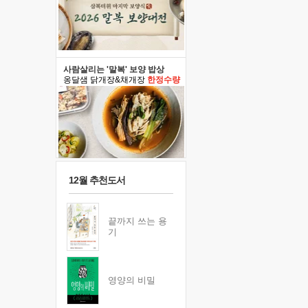
사람살리는 '말복' 보양 밥상
옹달샘 닭개장&채개장
한정수량
12월 추천도서
끝까지 쓰는 용
기
영양의 비밀