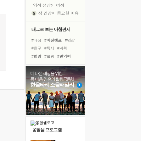
영적 성장의 여정
장 건강이 중요한 이유
신의 음성을 듣는다
흙이 된 몸으로 출근하는 여자
태그로 보는 아침편지
극과 극의 양 끝단
#다짐
#비전캠프
#명상
내가 '나다움'을 찾는 길
#친구
#독서
#계획
피해 갈 수 없는 사건들
#희망
#힐링
#면역력
처음 손을 잡았던 날
#위기
#극복
#독서캠프
꿈이 실제가 되는 것
#선택
#바이러스
#경험
더 나은 세상을 위한
'말 타는 법'을 먼저
몸·마음·영혼의 힐링공동체
#나눔
#도움
#아이들
졸업식 사진을 보며
한울타리 소울패밀리
#링컨학교
#삶
#건강
극심한 변비, 어깨결림, 수면 장애
#유튜브
#사람
#리더
아픈 아버지를 위한 공간 설계
슬럼프
보고 싶은 어머니
유년 시절의 부산 영도 바다
옹달샘 프로그램
못된 꼰대들