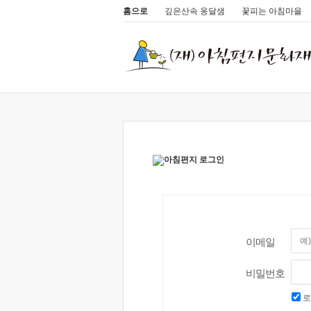
홈으로
깊은산속 옹달샘
꽃피는 아침마을
이메일
비밀번호
로