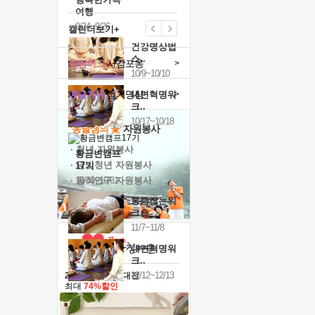
여행
9/24~9/26
캘린더보기+
건강명상법
스..
힐링허그
사감포옹
>
10/9~10/10
예술치유
걷기명상
>
내면혁명워
크..
10/17~10/18
'옹달샘의 꽃'
자원봉사
· 청년 자원봉사
황금변캠프
· 금빛청년 자원봉사
17기
· 음식연구 자원봉사
10/30~10/31
통증잡는워
크숍
11/7~11/8
내면혁명워
크..
12/12~12/13
2026 말복 보양대전
최대
74%할인