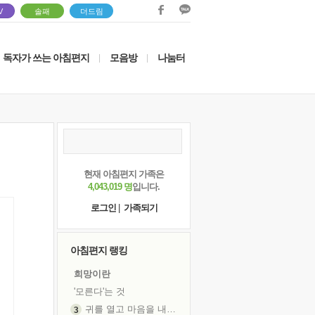
V
솔패
더드림
독자가 쓰는 아침편지
모음방
나눔터
|
|
현재 아침편지 가족은
4,043,019 명
입니다.
로그인
|
가족되기
아침편지 랭킹
희망이란
'모른다'는 것
귀를 열고 마음을 내어주고