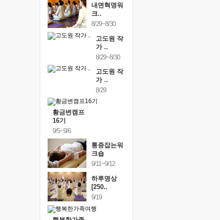
내면혁명워
크..
8/29~8/30
고도원 작
가 ..
8/29~8/30
고도원 작
가 ..
8/29
황금변캠프
16기
9/5~9/6
통증잡는워
크숍
9/11~9/12
하루명상
[250..
9/19
행복한가족