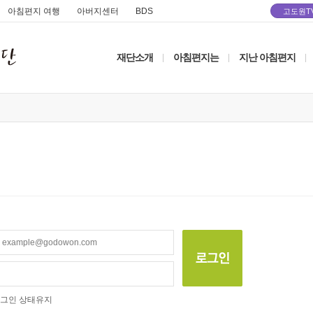
아침편지 여행
아버지센터
BDS
고도원T
재단소개
아침편지는
지난 아침편지
|
|
|
그인 상태유지