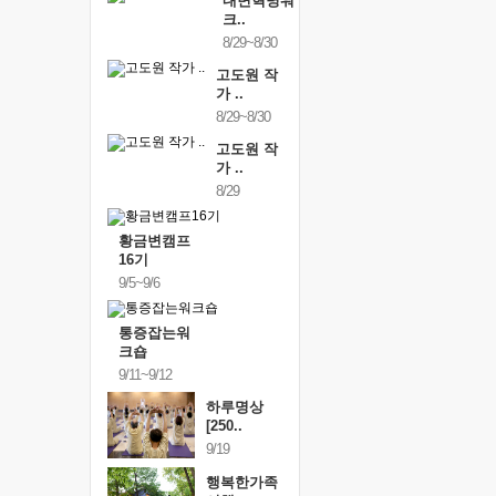
내면혁명워
크..
8/29~8/30
고도원 작
가 ..
8/29~8/30
고도원 작
가 ..
8/29
황금변캠프
16기
9/5~9/6
통증잡는워
크숍
9/11~9/12
하루명상
[250..
9/19
행복한가족