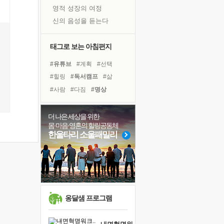
영적 성장의 여정
신의 음성을 듣는다
흙이 된 몸으로 출근하는 여자
극과 극의 양 끝단
태그로 보는 아침편지
내가 '나다움'을 찾는 길
#유튜브
#계획
#선택
피해 갈 수 없는 사건들
#힐링
#독서캠프
#삶
처음 손을 잡았던 날
#사람
#다짐
#명상
꿈이 실제가 되는 것
#경험
#링컨학교
#위기
'말 타는 법'을 먼저
#아이들
#도움
#독서
더 나은 세상을 위한
졸업식 사진을 보며
몸·마음·영혼의 힐링공동체
#비전캠프
#건강
#친구
극심한 변비, 어깨결림, 수면 장애
한울타리 소울패밀리
#나눔
#리더
#극복
아픈 아버지를 위한 공간 설계
#바이러스
#희망
슬럼프
#면역력
보고 싶은 어머니
유년 시절의 부산 영도 바다
못된 꼰대들
옹달샘 프로그램
너무 황홀한 꽃들이여!