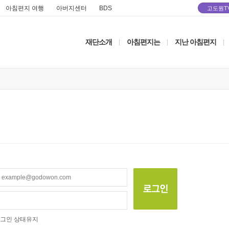
아침편지 여행
아버지센터
BDS
고도원T
재단소개
아침편지는
지난 아침편지
|
|
|
그인 상태유지