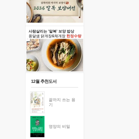
사람살리는 '말복' 보양 밥상
옹달샘 닭개장&채개장
한정수량
12월 추천도서
끝까지 쓰는 용
기
영양의 비밀