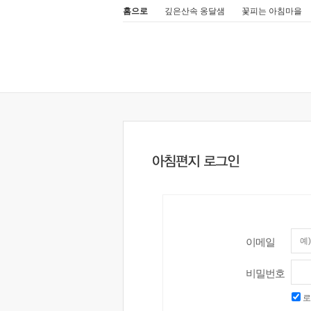
홈으로
깊은산속 옹달샘
꽃피는 아침마을
이메일
비밀번호
로