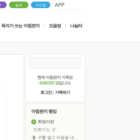
V
솔패
더드림
독자가 쓰는 아침편지
모음방
나눔터
|
|
현재 아침편지 가족은
4,043,031 명
입니다.
로그인
|
가족되기
아침편지 랭킹
희망이란
'모른다'는 것
귀를 열고 마음을 내어주고