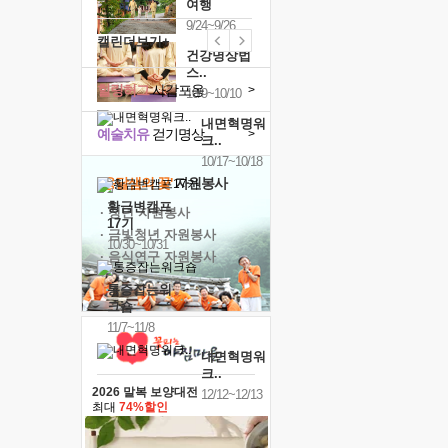
여행
9/24~9/26
캘린더보기+
건강명상법
스..
힐링허그
사감포옹
>
10/9~10/10
내면혁명워
예술치유
걷기명상
>
크..
10/17~10/18
'옹달샘의 꽃'
자원봉사
황금변캠프
· 청년 자원봉사
17기
· 금빛청년 자원봉사
10/30~10/31
· 음식연구 자원봉사
통증잡는워
크숍
11/7~11/8
내면혁명워
크..
2026 말복 보양대전
12/12~12/13
최대
74%할인