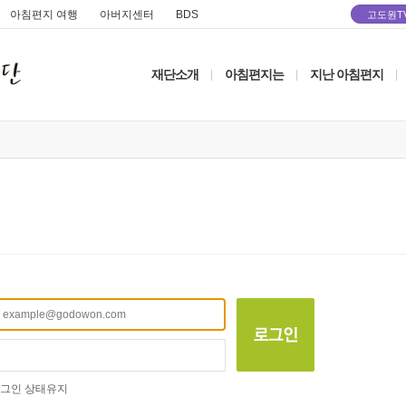
아침편지 여행
아버지센터
BDS
고도원T
재단소개
아침편지는
지난 아침편지
|
|
|
그인 상태유지