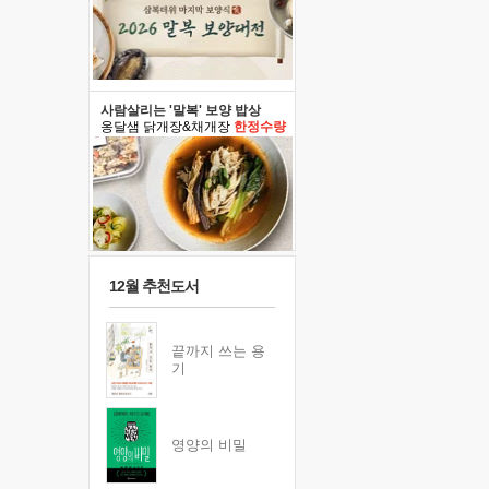
사람살리는 '말복' 보양 밥상
옹달샘 닭개장&채개장
한정수량
12월 추천도서
끝까지 쓰는 용
기
영양의 비밀