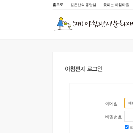
홈으로
깊은산속 옹달샘
꽃피는 아침마을
이메일
비밀번호
로