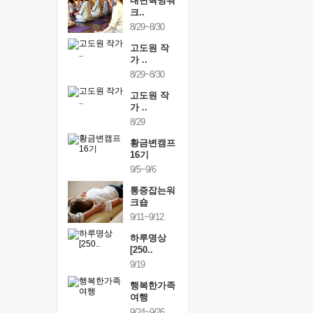
건강명상법
내면혁명워
건강명상
..
크..
스..
/9~10/10
8/29~8/30
10/9~10/10
내면혁명워
고도원 작
내면혁명
..
가 ..
크..
/17~10/18
8/29~8/30
10/17~10/18
황금변캠프
고도원 작
황금변캠
7기
가 ..
17기
/30~10/31
8/29
10/30~10/31
통증잡는워
황금변캠프
통증잡는
크숍
16기
크숍
/7~11/8
9/5~9/6
11/7~11/8
내면혁명워
통증잡는워
내면혁명
..
크숍
크..
/12~12/13
9/11~9/12
12/12~12/13
하루명상
[250..
9/19
행복한가족
여행
9/24~9/26