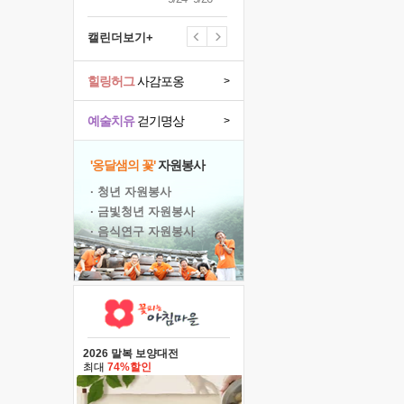
캘린더보기+
힐링허그
사감포옹
>
예술치유
걷기명상
>
'옹달샘의 꽃'
자원봉사
· 청년 자원봉사
· 금빛청년 자원봉사
· 음식연구 자원봉사
2026 말복 보양대전
최대
74%할인