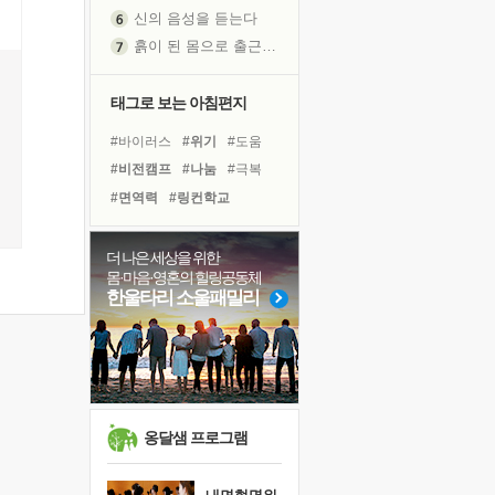
신의 음성을 듣는다
흙이 된 몸으로 출근하는 여자
극과 극의 양 끝단
내가 '나다움'을 찾는 길
태그로 보는 아침편지
피해 갈 수 없는 사건들
#바이러스
#위기
#도움
처음 손을 잡았던 날
#비전캠프
#나눔
#극복
꿈이 실제가 되는 것
#면역력
#링컨학교
'말 타는 법'을 먼저
#계획
#선택
#독서캠프
졸업식 사진을 보며
#희망
#사람
#다짐
더 나은 세상을 위한
극심한 변비, 어깨결림, 수면 장애
몸·마음·영혼의 힐링공동체
#경험
#유튜브
#독서
아픈 아버지를 위한 공간 설계
한울타리 소울패밀리
#삶
#아이들
#리더
슬럼프
#친구
#명상
#건강
보고 싶은 어머니
#힐링
유년 시절의 부산 영도 바다
못된 꼰대들
희망이란
옹달샘 프로그램
'모른다'는 것