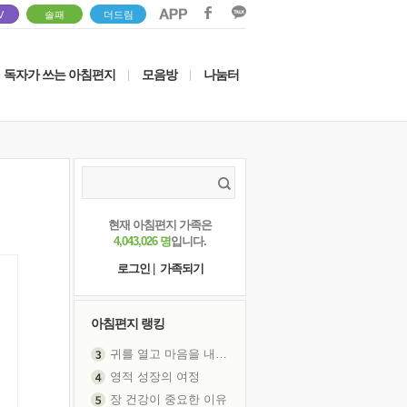
V
솔패
더드림
독자가 쓰는 아침편지
모음방
나눔터
|
|
현재 아침편지 가족은
4,043,026 명
입니다.
로그인
|
가족되기
아침편지 랭킹
귀를 열고 마음을 내어주고
영적 성장의 여정
장 건강이 중요한 이유