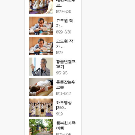
건강명상법
내면혁명워
건강명상
..
크..
스..
/9~10/10
8/29~8/30
10/9~10/10
내면혁명워
고도원 작
내면혁명
..
가 ..
크..
/17~10/18
8/29~8/30
10/17~10/18
황금변캠프
고도원 작
황금변캠
7기
가 ..
17기
/30~10/31
8/29
10/30~10/31
통증잡는워
황금변캠프
통증잡는
크숍
16기
크숍
/7~11/8
9/5~9/6
11/7~11/8
내면혁명워
통증잡는워
내면혁명
..
크숍
크..
/12~12/13
9/11~9/12
12/12~12/13
하루명상
[250..
9/19
행복한가족
여행
9/24~9/26