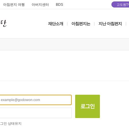
아침편지 여행
아버지센터
BDS
고도원T
재단소개
아침편지는
지난 아침편지
|
|
|
그인 상태유지