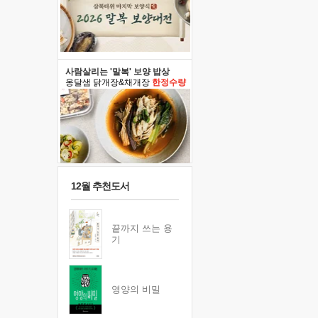
사람살리는 '말복' 보양 밥상
옹달샘 닭개장&채개장
한정수량
12월 추천도서
끝까지 쓰는 용
기
영양의 비밀