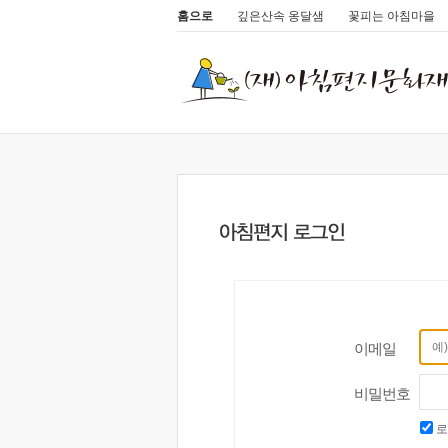
홈으로
깊은산속 옹달샘
꽃피는 아침마을
이메일
비밀번호
로