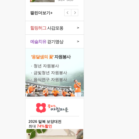
캘린더보기+
힐링허그
사감포옹
>
예술치유
걷기명상
>
'옹달샘의 꽃'
자원봉사
· 청년 자원봉사
· 금빛청년 자원봉사
· 음식연구 자원봉사
2026 말복 보양대전
최대
74%할인