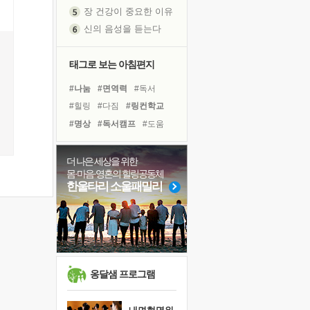
장 건강이 중요한 이유
신의 음성을 듣는다
흙이 된 몸으로 출근하는 여자
극과 극의 양 끝단
태그로 보는 아침편지
내가 '나다움'을 찾는 길
#나눔
#면역력
#독서
피해 갈 수 없는 사건들
#힐링
#다짐
#링컨학교
처음 손을 잡았던 날
#명상
#독서캠프
#도움
꿈이 실제가 되는 것
#건강
#계획
#비전캠프
'말 타는 법'을 먼저
#희망
#친구
#경험
더 나은 세상을 위한
졸업식 사진을 보며
몸·마음·영혼의 힐링공동체
#아이들
#위기
#리더
극심한 변비, 어깨결림, 수면 장애
한울타리 소울패밀리
#유튜브
#바이러스
#삶
아픈 아버지를 위한 공간 설계
#사람
#극복
#선택
슬럼프
보고 싶은 어머니
유년 시절의 부산 영도 바다
못된 꼰대들
옹달샘 프로그램
희망이란
'모른다'는 것