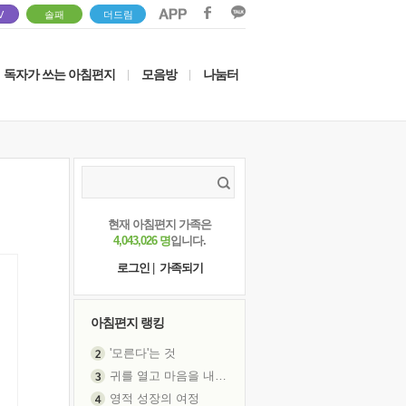
V
솔패
더드림
독자가 쓰는 아침편지
모음방
나눔터
|
|
현재 아침편지 가족은
4,043,026 명
입니다.
로그인
|
가족되기
아침편지 랭킹
'모른다'는 것
귀를 열고 마음을 내어주고
영적 성장의 여정