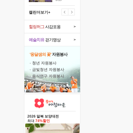
캘린더보기+
힐링허그
사감포옹
>
예술치유
걷기명상
>
'옹달샘의 꽃'
자원봉사
· 청년 자원봉사
· 금빛청년 자원봉사
· 음식연구 자원봉사
2026 말복 보양대전
최대
74%할인