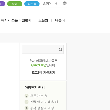
V
솔패
더드림
독자가 쓰는 아침편지
모음방
나눔터
|
|
현재 아침편지 가족은
4,042,960 명
입니다.
로그인
|
가족되기
아침편지 랭킹
'모른다'는 것
귀를 열고 마음을 내어주고
영적 성장의 여정
장 건강이 중요한 이유