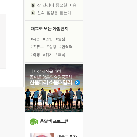
신의 음성을 듣는다
흙이 된 몸으로 출근하는 여자
극과 극의 양 끝단
태그로 보는 아침편지
내가 '나다움'을 찾는 길
피해 갈 수 없는 사건들
#사람
#경험
#명상
처음 손을 잡았던 날
#유튜브
#힐링
#면역력
꿈이 실제가 되는 것
#희망
#위기
#극복
'말 타는 법'을 먼저
#다짐
#리더
#선택
아픈 아버지를 위한 공간 설계
#독서캠프
#도움
더 나은 세상을 위한
졸업식 사진을 보며
몸·마음·영혼의 힐링공동체
#아이들
#친구
#삶
한울타리 소울패밀리
극심한 변비, 어깨결림, 수면 장애
#비전캠프
#독서
#계획
보고 싶은 어머니
#나눔
#건강
#바이러스
마음이 멈춰 버린 곳
#링컨학교
유년 시절의 부산 영도 바다
못된 꼰대들
옹달샘 프로그램
희망이란
'모른다'는 것