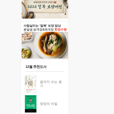
사람살리는 '말복' 보양 밥상
옹달샘 닭개장&채개장
한정수량
12월 추천도서
끝까지 쓰는 용
기
영양의 비밀