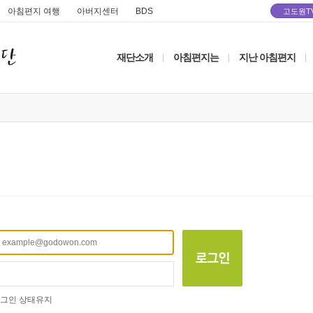
아침편지 여행
아버지센터
BDS
고도원T
재단소개
아침편지는
지난 아침편지
|
|
|
그인 상태유지