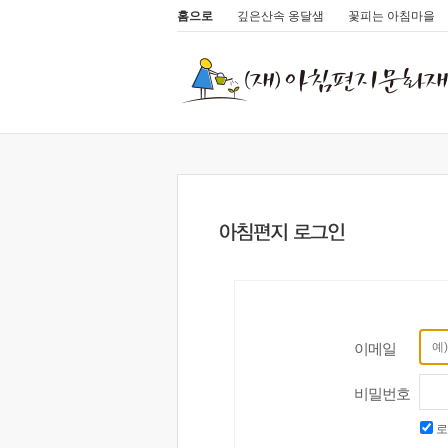
홈으로
깊은산속 옹달샘
꽃피는 아침마을
이메일
비밀번호
로