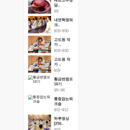
행복한가족
태초고추장
행복한가
여행
담..
여행
24~9/26
8/8
9/24~9/26
건강명상법
내면혁명워
건강명상
..
크..
스..
/9~10/10
8/29~8/30
10/9~10/10
내면혁명워
고도원 작
내면혁명
..
가 ..
크..
/17~10/18
8/29~8/30
10/17~10/18
황금변캠프
고도원 작
황금변캠
7기
가 ..
17기
/30~10/31
8/29
10/30~10/31
통증잡는워
황금변캠프
통증잡는
크숍
16기
크숍
/7~11/8
9/5~9/6
11/7~11/8
내면혁명워
통증잡는워
내면혁명
..
크숍
크..
/12~12/13
9/11~9/12
12/12~12/13
하루명상
[250..
9/19