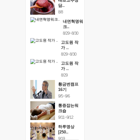
태초고추장
담..
8/8
내면혁명워
크..
8/29~8/30
고도원 작
가 ..
8/29~8/30
고도원 작
가 ..
8/29
황금변캠프
16기
9/5~9/6
통증잡는워
크숍
9/11~9/12
하루명상
[250..
9/19