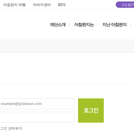
아침편지 여행
아버지센터
BDS
고도원T
재단소개
아침편지는
지난 아침편지
|
|
|
그인 상태유지