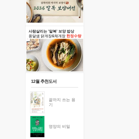
사람살리는 '말복' 보양 밥상
옹달샘 닭개장&채개장
한정수량
12월 추천도서
끝까지 쓰는 용
기
영양의 비밀