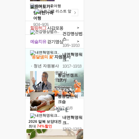
캘린더보기+
행복한가족
여행
9/24~9/26
힐링허그
사감포옹
>
건강명상법
스..
예술치유
걷기명상
>
10/9~10/10
내면혁명워
'옹달샘의 꽃'
자원봉사
크..
· 청년 자원봉사
10/17~10/18
· 금빛청년 자원봉사
황금변캠프
· 음식연구 자원봉사
17기
10/30~10/31
통증잡는워
크숍
11/7~11/8
내면혁명워
2026 말복 보양대전
크..
최대
74%할인
12/12~12/13