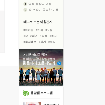
영적 성장의 여정
장 건강이 중요한 이유
신의 음성을 듣는다
흙이 된 몸으로 출근하는 여자
태그로 보는 아침편지
극과 극의 양 끝단
#아이들
#계획
#도움
내가 '나다움'을 찾는 길
#삶
#리더
#경험
#독서
피해 갈 수 없는 사건들
#독서캠프
#위기
#힐링
처음 손을 잡았던 날
#명상
#선택
#비전캠프
꿈이 실제가 되는 것
#희망
#사람
#면역력
더 나은 세상을 위한
'말 타는 법'을 먼저
몸·마음·영혼의 힐링공동체
#유튜브
#건강
#다짐
졸업식 사진을 보며
한울타리 소울패밀리
#링컨학교
#극복
#친구
극심한 변비, 어깨결림, 수면 장애
#바이러스
#나눔
아픈 아버지를 위한 공간 설계
슬럼프
보고 싶은 어머니
유년 시절의 부산 영도 바다
옹달샘 프로그램
못된 꼰대들