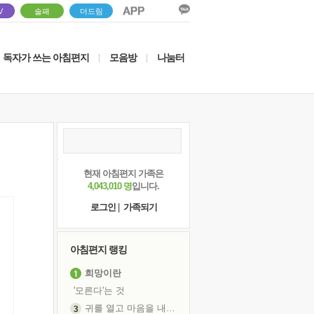
V
솔패
더드림
독자가 쓰는 아침편지
모음방
나눔터
|
|
현재 아침편지 가족은
4,043,010 명
입니다.
로그인
|
가족되기
아침편지 랭킹
희망이란
'모른다'는 것
귀를 열고 마음을 내어주고