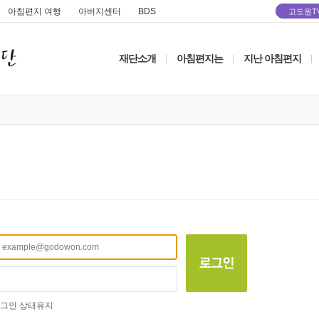
아침편지 여행
아버지센터
BDS
고도원T
재단소개
아침편지는
지난 아침편지
|
|
|
그인 상태유지