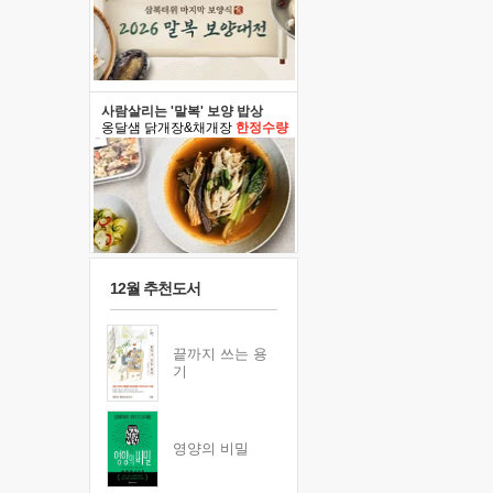
사람살리는 '말복' 보양 밥상
옹달샘 닭개장&채개장
한정수량
12월 추천도서
끝까지 쓰는 용
기
영양의 비밀