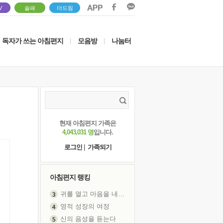
V
솔패
더드림
독자가 쓰는 아침편지
모음방
나눔터
|
|
현재 아침편지 가족은
4,043,031 명
입니다.
로그인
|
가족되기
아침편지 랭킹
귀를 열고 마음을 내어주고
영적 성장의 여정
신의 음성을 듣는다