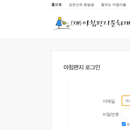
홈으로
깊은산속 옹달샘
꽃피는 아침마을
이메일
비밀번호
로