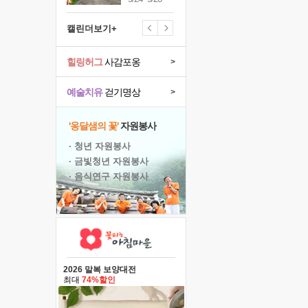
캘린더보기+
힐링허그
사감포옹
>
예술치유
걷기명상
>
'옹달샘의 꽃'
자원봉사
· 청년 자원봉사
· 금빛청년 자원봉사
· 음식연구 자원봉사
2026 말복 보양대전
최대
74%할인