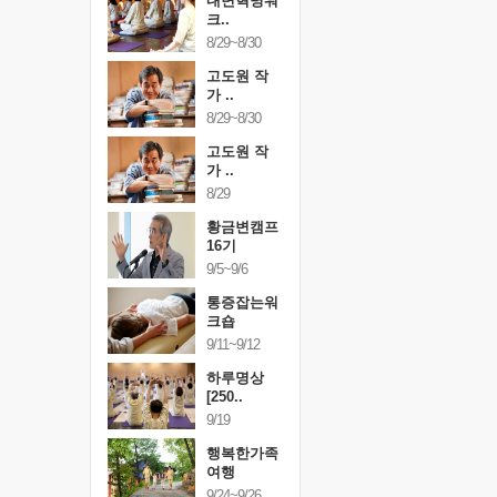
건강명상법
내면혁명워
건강명상
..
크..
스..
/9~10/10
8/29~8/30
10/9~10/10
내면혁명워
고도원 작
내면혁명
..
가 ..
크..
/17~10/18
8/29~8/30
10/17~10/18
황금변캠프
고도원 작
황금변캠
7기
가 ..
17기
/30~10/31
8/29
10/30~10/31
통증잡는워
황금변캠프
통증잡는
크숍
16기
크숍
/7~11/8
9/5~9/6
11/7~11/8
내면혁명워
통증잡는워
내면혁명
..
크숍
크..
/12~12/13
9/11~9/12
12/12~12/13
하루명상
[250..
9/19
행복한가족
여행
9/24~9/26