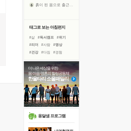
흙이 된 몸으로 출근하는 여자
극과 극의 양 끝단
내가 '나다움'을 찾는 길
피해 갈 수 없는 사건들
태그로 보는 아침편지
처음 손을 잡았던 날
#삶
#독서캠프
#위기
꿈이 실제가 되는 것
#리더
#사람
#명상
'말 타는 법'을 먼저
#건강
#다짐
#경험
졸업식 사진을 보며
#힐링
#선택
#친구
극심한 변비, 어깨결림, 수면 장애
#극복
#나눔
#희망
더 나은 세상을 위한
아픈 아버지를 위한 공간 설계
몸·마음·영혼의 힐링공동체
#링컨학교
#비전캠프
슬럼프
한울타리 소울패밀리
#바이러스
#독서
보고 싶은 어머니
#유튜브
#면역력
#계획
유년 시절의 부산 영도 바다
#아이들
#도움
못된 꼰대들
너무 황홀한 꽃들이여!
희망이란
옹달샘 프로그램
'모른다'는 것