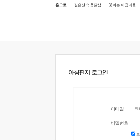
홈으로
깊은산속 옹달샘
꽃피는 아침마을
이메일
비밀번호
로