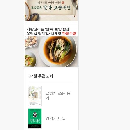
사람살리는 '말복' 보양 밥상
옹달샘 닭개장&채개장
한정수량
12월 추천도서
끝까지 쓰는 용
기
영양의 비밀