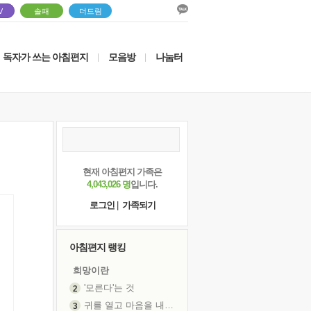
V
솔패
더드림
독자가 쓰는 아침편지
모음방
나눔터
|
|
현재 아침편지 가족은
4,043,026 명
입니다.
로그인
|
가족되기
아침편지 랭킹
희망이란
'모른다'는 것
귀를 열고 마음을 내어주고