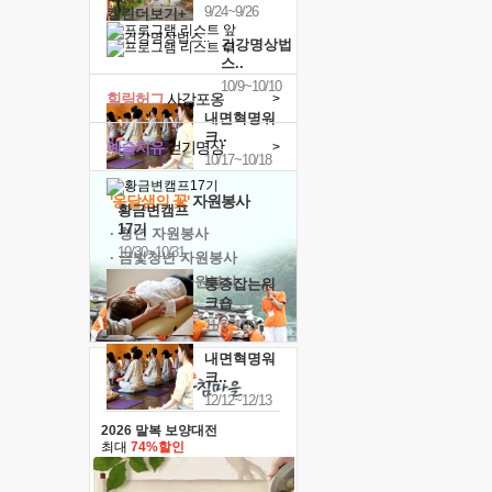
9/24~9/26
캘린더보기+
건강명상법
스..
10/9~10/10
힐링허그
사감포옹
>
내면혁명워
크..
예술치유
걷기명상
>
10/17~10/18
'옹달샘의 꽃'
자원봉사
황금변캠프
17기
· 청년 자원봉사
10/30~10/31
· 금빛청년 자원봉사
· 음식연구 자원봉사
통증잡는워
크숍
11/7~11/8
내면혁명워
크..
12/12~12/13
2026 말복 보양대전
최대
74%할인