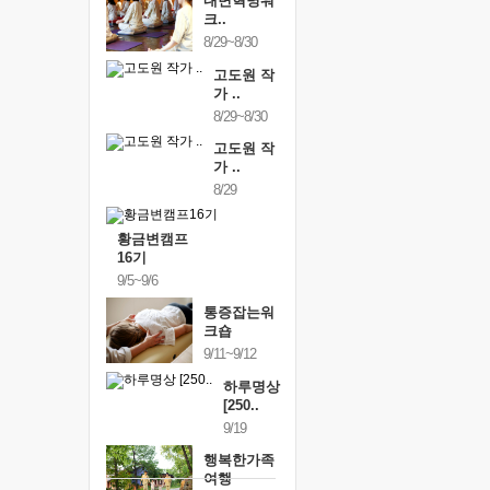
내면혁명워
크..
8/29~8/30
고도원 작
가 ..
8/29~8/30
고도원 작
가 ..
8/29
황금변캠프
16기
9/5~9/6
통증잡는워
크숍
9/11~9/12
하루명상
[250..
9/19
행복한가족
여행