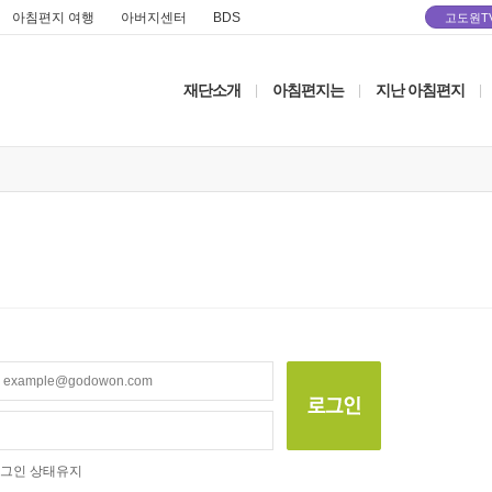
아침편지 여행
아버지센터
BDS
고도원T
재단소개
아침편지는
지난 아침편지
|
|
|
그인 상태유지