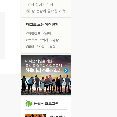
영적 성장의 여정
장 건강이 중요한 이유
신의 음성을 듣는다
흙이 된 몸으로 출근하는 여자
태그로 보는 아침편지
극과 극의 양 끝단
#비전캠프
#선택
내가 '나다움'을 찾는 길
#유튜브
#위기
#명상
피해 갈 수 없는 사건들
#리더
#사람
#경험
처음 손을 잡았던 날
#바이러스
#친구
#건강
꿈이 실제가 되는 것
#독서
#링컨학교
#힐링
더 나은 세상을 위한
'말 타는 법'을 먼저
몸·마음·영혼의 힐링공동체
#면역력
#독서캠프
졸업식 사진을 보며
한울타리 소울패밀리
#다짐
#계획
#삶
#도움
극심한 변비, 어깨결림, 수면 장애
#아이들
#희망
#극복
아픈 아버지를 위한 공간 설계
#나눔
슬럼프
보고 싶은 어머니
유년 시절의 부산 영도 바다
옹달샘 프로그램
못된 꼰대들