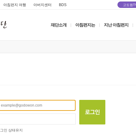
아침편지 여행
아버지센터
BDS
고도원T
재단소개
아침편지는
지난 아침편지
|
|
|
그인 상태유지