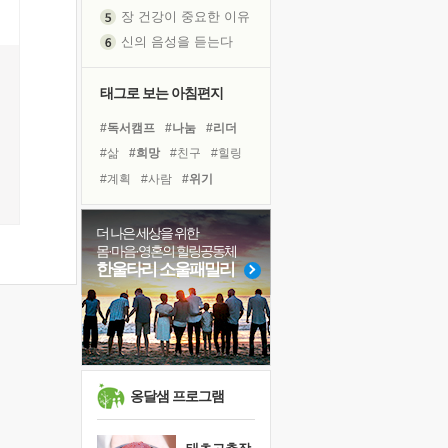
장 건강이 중요한 이유
신의 음성을 듣는다
흙이 된 몸으로 출근하는 여자
극과 극의 양 끝단
태그로 보는 아침편지
내가 '나다움'을 찾는 길
#독서캠프
#나눔
#리더
피해 갈 수 없는 사건들
#삶
#희망
#친구
#힐링
처음 손을 잡았던 날
#계획
#사람
#위기
꿈이 실제가 되는 것
#링컨학교
#비전캠프
'말 타는 법'을 먼저
#면역력
#건강
#명상
더 나은 세상을 위한
아픈 아버지를 위한 공간 설계
몸·마음·영혼의 힐링공동체
#도움
#경험
#극복
졸업식 사진을 보며
한울타리 소울패밀리
#다짐
#선택
#독서
극심한 변비, 어깨결림, 수면 장애
#아이들
#유튜브
보고 싶은 어머니
#바이러스
마음이 멈춰 버린 곳
유년 시절의 부산 영도 바다
못된 꼰대들
옹달샘 프로그램
희망이란
'모른다'는 것