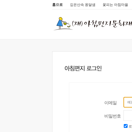
홈으로
깊은산속 옹달샘
꽃피는 아침마을
이메일
비밀번호
로