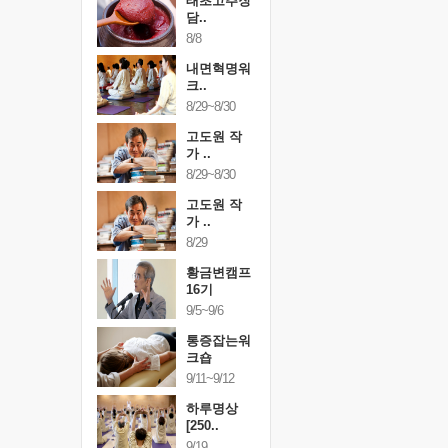
행복한가족
태초고추장
행복한가
여행
담..
여행
24~9/26
8/8
9/24~9/26
건강명상법
내면혁명워
건강명상
..
크..
스..
/9~10/10
8/29~8/30
10/9~10/10
내면혁명워
고도원 작
내면혁명
..
가 ..
크..
/17~10/18
8/29~8/30
10/17~10/18
황금변캠프
고도원 작
황금변캠
7기
가 ..
17기
/30~10/31
8/29
10/30~10/31
통증잡는워
황금변캠프
통증잡는
크숍
16기
크숍
/7~11/8
9/5~9/6
11/7~11/8
내면혁명워
통증잡는워
내면혁명
..
크숍
크..
/12~12/13
9/11~9/12
12/12~12/13
하루명상
[250..
9/19