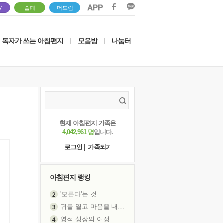
V
솔패
더드림
독자가 쓰는 아침편지
모음방
나눔터
|
|
현재 아침편지 가족은
4,042,961 명
입니다.
로그인
|
가족되기
아침편지 랭킹
'모른다'는 것
귀를 열고 마음을 내어주고
영적 성장의 여정