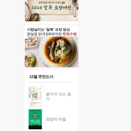
사람살리는 '말복' 보양 밥상
옹달샘 닭개장&채개장
한정수량
12월 추천도서
끝까지 쓰는 용
기
영양의 비밀