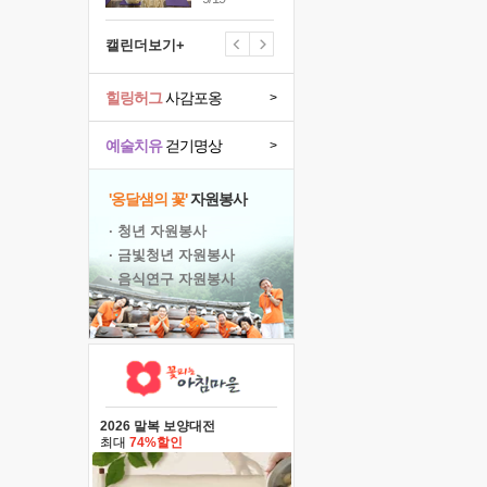
캘린더보기+
힐링허그
사감포옹
>
예술치유
걷기명상
>
'옹달샘의 꽃'
자원봉사
· 청년 자원봉사
· 금빛청년 자원봉사
· 음식연구 자원봉사
2026 말복 보양대전
최대
74%할인