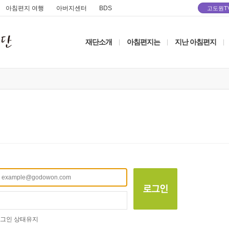
아침편지 여행
아버지센터
BDS
고도원T
재단소개
아침편지는
지난 아침편지
|
|
|
그인 상태유지