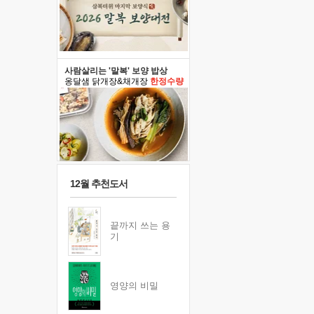
사람살리는 '말복' 보양 밥상
옹달샘 닭개장&채개장
한정수량
12월 추천도서
끝까지 쓰는 용
기
영양의 비밀