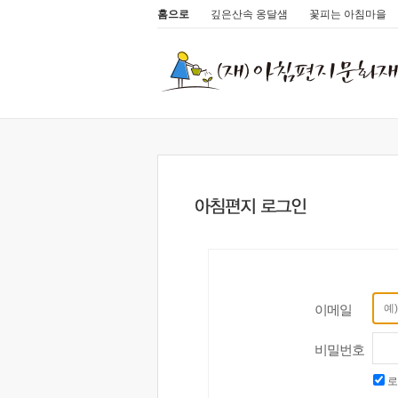
홈으로
깊은산속 옹달샘
꽃피는 아침마을
이메일
비밀번호
로