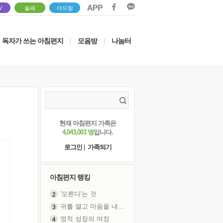
V
솔패
더드림
독자가 쓰는 아침편지
모음방
나눔터
|
|
현재 아침편지 가족은
4,043,003 명
입니다.
로그인
|
가족되기
아침편지 랭킹
'모른다'는 것
귀를 열고 마음을 내어주고
영적 성장의 여정
장 건강이 중요한 이유