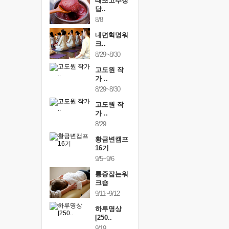
행복한가족
태초고추장
행복한가
여행
담..
여행
24~9/26
8/8
9/24~9/26
건강명상법
내면혁명워
건강명상
..
크..
스..
/9~10/10
8/29~8/30
10/9~10/10
내면혁명워
고도원 작
내면혁명
..
가 ..
크..
/17~10/18
8/29~8/30
10/17~10/18
황금변캠프
고도원 작
황금변캠
7기
가 ..
17기
/30~10/31
8/29
10/30~10/31
통증잡는워
황금변캠프
통증잡는
크숍
16기
크숍
/7~11/8
9/5~9/6
11/7~11/8
내면혁명워
통증잡는워
내면혁명
..
크숍
크..
/12~12/13
9/11~9/12
12/12~12/13
하루명상
[250..
9/19