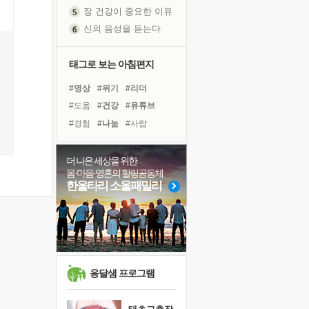
신의 음성을 듣는다
흙이 된 몸으로 출근하는 여자
극과 극의 양 끝단
태그로 보는 아침편지
내가 '나다움'을 찾는 길
피해 갈 수 없는 사건들
#명상
#위기
#리더
처음 손을 잡았던 날
#도움
#건강
#유튜브
꿈이 실제가 되는 것
#경험
#나눔
#사람
'말 타는 법'을 먼저
#선택
#독서캠프
졸업식 사진을 보며
#아이들
#친구
#삶
더 나은 세상을 위한
아픈 아버지를 위한 공간 설계
몸·마음·영혼의 힐링공동체
#극복
#독서
#비전캠프
한울타리 소울패밀리
극심한 변비, 어깨결림, 수면 장애
#면역력
#계획
#희망
보고 싶은 어머니
#바이러스
#링컨학교
유년 시절의 부산 영도 바다
#다짐
#힐링
못된 꼰대들
거울 속의 나
희망이란
옹달샘 프로그램
'모른다'는 것