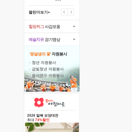
캘린더보기+
힐링허그
사감포옹
>
예술치유
걷기명상
>
'옹달샘의 꽃'
자원봉사
· 청년 자원봉사
· 금빛청년 자원봉사
· 음식연구 자원봉사
2026 말복 보양대전
최대
74%할인