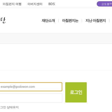
아침편지 여행
아버지센터
BDS
고도원T
재단소개
아침편지는
지난 아침편지
|
|
|
그인 상태유지