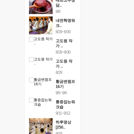
행복한가족
태초고추장
행복한가
여행
담..
여행
24~9/26
8/8
9/24~9/26
건강명상법
내면혁명워
건강명상
..
크..
스..
/9~10/10
8/29~8/30
10/9~10/10
내면혁명워
고도원 작
내면혁명
..
가 ..
크..
/17~10/18
8/29~8/30
10/17~10/18
황금변캠프
고도원 작
황금변캠
7기
가 ..
17기
/30~10/31
8/29
10/30~10/31
통증잡는워
황금변캠프
통증잡는
크숍
16기
크숍
/7~11/8
9/5~9/6
11/7~11/8
내면혁명워
통증잡는워
내면혁명
..
크숍
크..
/12~12/13
9/11~9/12
12/12~12/13
하루명상
[250..
9/19