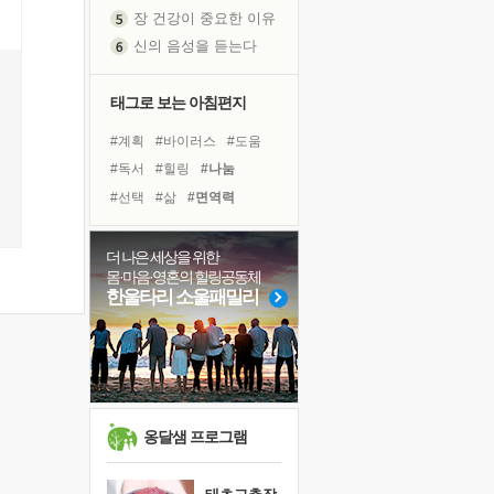
장 건강이 중요한 이유
신의 음성을 듣는다
흙이 된 몸으로 출근하는 여자
극과 극의 양 끝단
태그로 보는 아침편지
내가 '나다움'을 찾는 길
#계획
#바이러스
#도움
피해 갈 수 없는 사건들
#독서
#힐링
#나눔
처음 손을 잡았던 날
#선택
#삶
#면역력
꿈이 실제가 되는 것
#다짐
#유튜브
'말 타는 법'을 먼저
#링컨학교
#극복
#명상
더 나은 세상을 위한
졸업식 사진을 보며
몸·마음·영혼의 힐링공동체
#경험
#위기
#건강
아픈 아버지를 위한 공간 설계
한울타리 소울패밀리
#사람
#친구
#희망
극심한 변비, 어깨결림, 수면 장애
#리더
#아이들
보고 싶은 어머니
#비전캠프
#독서캠프
유년 시절의 부산 영도 바다
못된 꼰대들
거울 속의 나
옹달샘 프로그램
희망이란
'모른다'는 것