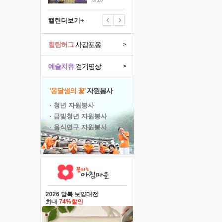
캘린더보기+
힐링허그
사감포옹
>
예술치유
걷기명상
>
'옹달샘의 꽃'
자원봉사
· 청년 자원봉사
· 금빛청년 자원봉사
· 음식연구 자원봉사
2026 말복 보양대전
최대
74%할인