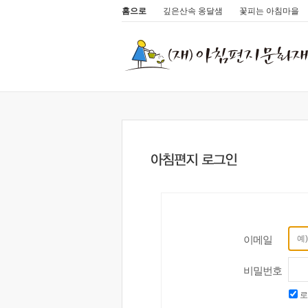
홈으로
깊은산속 옹달샘
꽃피는 아침마을
이메일
비밀번호
로