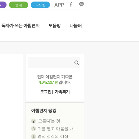
V
솔패
더드림
독자가 쓰는 아침편지
모음방
나눔터
|
|
현재 아침편지 가족은
4,042,997 명
입니다.
로그인
|
가족되기
아침편지 랭킹
'모른다'는 것
귀를 열고 마음을 내어주고
영적 성장의 여정