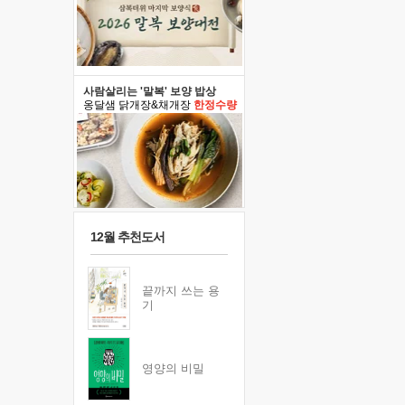
사람살리는 '말복' 보양 밥상
옹달샘 닭개장&채개장
한정수량
12월 추천도서
끝까지 쓰는 용
기
영양의 비밀