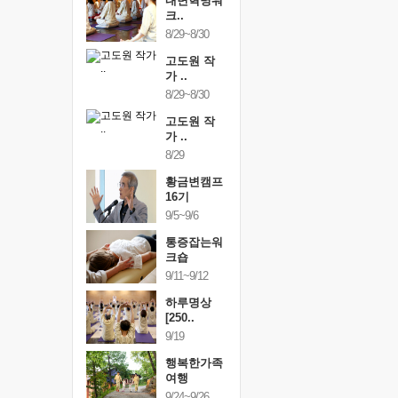
건강명상법
내면혁명워
건강명상
..
크..
스..
/9~10/10
8/29~8/30
10/9~10/10
내면혁명워
고도원 작
내면혁명
..
가 ..
크..
/17~10/18
8/29~8/30
10/17~10/18
황금변캠프
고도원 작
황금변캠
7기
가 ..
17기
/30~10/31
8/29
10/30~10/31
통증잡는워
황금변캠프
통증잡는
크숍
16기
크숍
/7~11/8
9/5~9/6
11/7~11/8
내면혁명워
통증잡는워
내면혁명
..
크숍
크..
/12~12/13
9/11~9/12
12/12~12/13
하루명상
[250..
9/19
행복한가족
여행
9/24~9/26