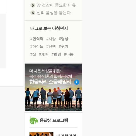
장 건강이 중요한 이유
신의 음성을 듣는다
흙이 된 몸으로 출근하는 여자
극과 극의 양 끝단
태그로 보는 아침편지
내가 '나다움'을 찾는 길
#면역력
#사람
#명상
피해 갈 수 없는 사건들
#아이들
#선택
#위기
처음 손을 잡았던 날
#삶
#계획
#희망
#나눔
꿈이 실제가 되는 것
#도움
#바이러스
#친구
'말 타는 법'을 먼저
#비전캠프
#독서캠프
더 나은 세상을 위한
졸업식 사진을 보며
몸·마음·영혼의 힐링공동체
#다짐
#유튜브
#건강
극심한 변비, 어깨결림, 수면 장애
한울타리 소울패밀리
#링컨학교
#리더
#경험
아픈 아버지를 위한 공간 설계
#극복
#힐링
#독서
슬럼프
보고 싶은 어머니
유년 시절의 부산 영도 바다
못된 꼰대들
옹달샘 프로그램
희망이란
'모른다'는 것