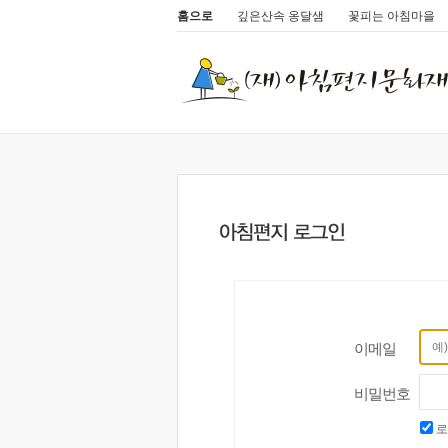
홈으로
깊은산속 옹달샘
꽃피는 아침마을
이메일
비밀번호
로