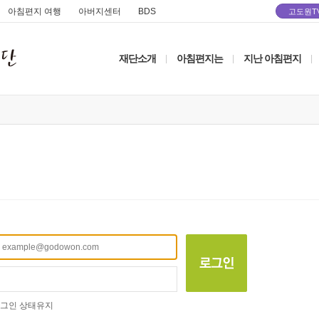
아침편지 여행
아버지센터
BDS
고도원T
재단소개
아침편지는
지난 아침편지
|
|
|
그인 상태유지