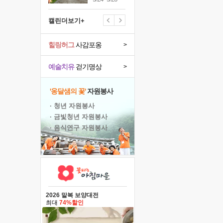
캘린더보기+
힐링허그
사감포옹
>
예술치유
걷기명상
>
'옹달샘의 꽃'
자원봉사
· 청년 자원봉사
· 금빛청년 자원봉사
· 음식연구 자원봉사
2026 말복 보양대전
최대
74%할인