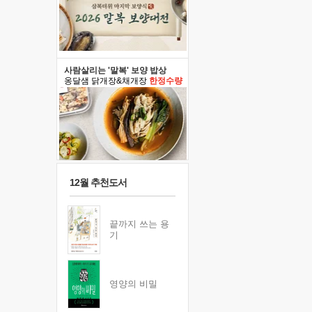
사람살리는 '말복' 보양 밥상
옹달샘 닭개장&채개장
한정수량
12월 추천도서
끝까지 쓰는 용
기
영양의 비밀