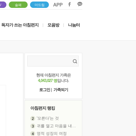
V
솔패
더드림
독자가 쓰는 아침편지
모음방
나눔터
|
|
현재 아침편지 가족은
4,043,027 명
입니다.
로그인
|
가족되기
아침편지 랭킹
'모른다'는 것
귀를 열고 마음을 내어주고
영적 성장의 여정