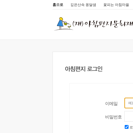
홈으로
깊은산속 옹달샘
꽃피는 아침마을
이메일
비밀번호
로