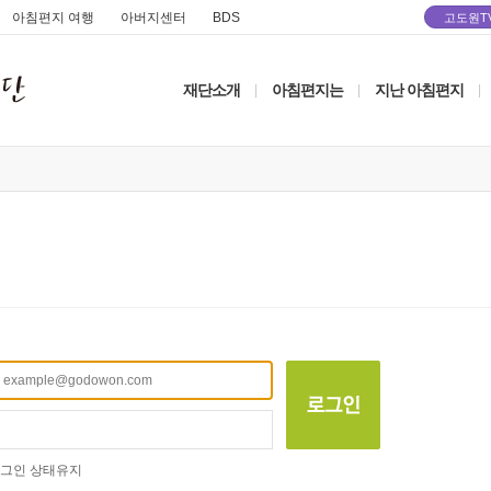
아침편지 여행
아버지센터
BDS
고도원T
재단소개
아침편지는
지난 아침편지
|
|
|
그인 상태유지