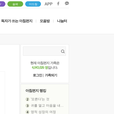
V
솔패
더드림
독자가 쓰는 아침편지
모음방
나눔터
|
|
현재 아침편지 가족은
4,043,026 명
입니다.
로그인
|
가족되기
아침편지 랭킹
'모른다'는 것
귀를 열고 마음을 내어주고
영적 성장의 여정