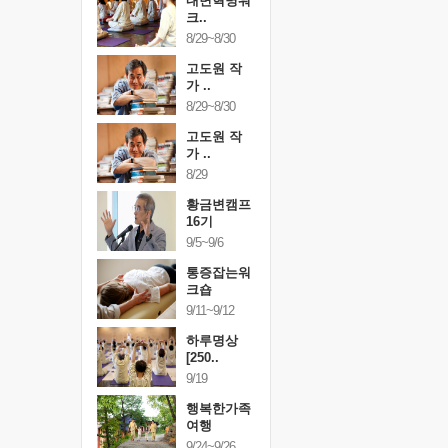
건강명상법
내면혁명워
건강명상
..
크..
스..
/9~10/10
8/29~8/30
10/9~10/10
내면혁명워
고도원 작
내면혁명
..
가 ..
크..
/17~10/18
8/29~8/30
10/17~10/18
황금변캠프
고도원 작
황금변캠
7기
가 ..
17기
/30~10/31
8/29
10/30~10/31
통증잡는워
황금변캠프
통증잡는
크숍
16기
크숍
/7~11/8
9/5~9/6
11/7~11/8
내면혁명워
통증잡는워
내면혁명
..
크숍
크..
/12~12/13
9/11~9/12
12/12~12/13
하루명상
[250..
9/19
행복한가족
여행
9/24~9/26