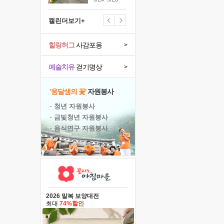
캘린더보기+
힐링허그
사감포옹
>
예술치유
걷기명상
>
'옹달샘의 꽃'
자원봉사
· 청년 자원봉사
· 금빛청년 자원봉사
· 음식연구 자원봉사
2026 말복 보양대전
최대
74%할인