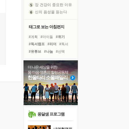
장 건강이 중요한 이유
신의 음성을 듣는다
흙이 된 몸으로 출근하는 여자
극과 극의 양 끝단
태그로 보는 아침편지
내가 '나다움'을 찾는 길
#계획
#아이들
#위기
피해 갈 수 없는 사건들
#독서캠프
#리더
#독서
처음 손을 잡았던 날
#유튜브
#나눔
#선택
꿈이 실제가 되는 것
#건강
#사람
#희망
'말 타는 법'을 먼저
#다짐
#힐링
#명상
더 나은 세상을 위한
졸업식 사진을 보며
몸·마음·영혼의 힐링공동체
#비전캠프
#도움
#친구
극심한 변비, 어깨결림, 수면 장애
한울타리 소울패밀리
#면역력
#바이러스
#삶
아픈 아버지를 위한 공간 설계
#극복
#링컨학교
#경험
슬럼프
보고 싶은 어머니
유년 시절의 부산 영도 바다
못된 꼰대들
옹달샘 프로그램
희망이란
'모른다'는 것