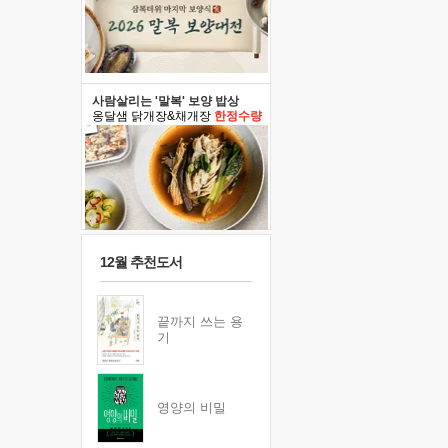
사람살리는 '말복' 보양 밥상
옹달샘 닭개장&채개장
한정수량
12월 추천도서
끝까지 쓰는 용
기
영양의 비밀